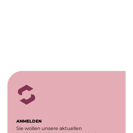
Finanzchef24
Frameworks
Gemeinde Hallbergmoos
Gemeinde Taufkirchen
Gesangskollektiv Michael Ritter
GWG Städtische Wohnungsgesellschaft Münc
H2Global
Hallberger Kultursommer
HERZOG MAX
Hausbank München
ANMELDEN
Hotel Königshof München GmbH & Co. KG
Sie wollen unsere aktuellen