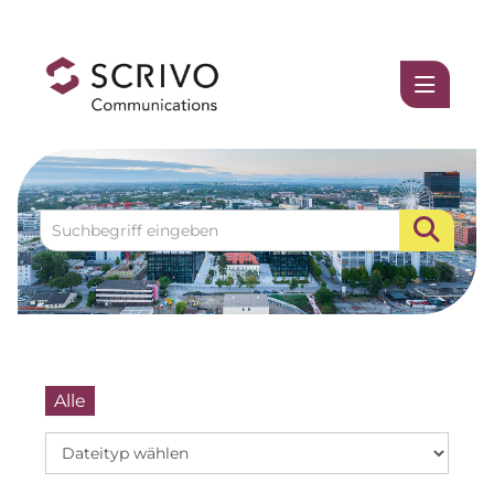
Medienmitteilungen
1337UGC
ACCUMULATA
Accumulata Operations (AOP)
AIM
Allgemeine SÜDBODEN
BHB Unternehmensgruppe
Alle
City 1 Group
Clean Intralogistics Net (CIN)