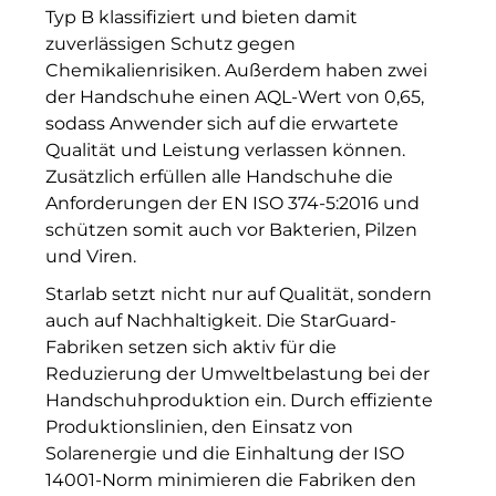
RE/MAX Germany
Typ B klassifiziert und bieten damit
zuverlässigen Schutz gegen
Rock Capital Group
Chemikalienrisiken. Außerdem haben zwei
der Handschuhe einen AQL-Wert von 0,65,
Scoperty
sodass Anwender sich auf die erwartete
Scrivo Communications
Qualität und Leistung verlassen können.
Zusätzlich erfüllen alle Handschuhe die
Starlab International GmbH
Anforderungen der EN ISO 374-5:2016 und
schützen somit auch vor Bakterien, Pilzen
Staycity Group
und Viren.
Timber Factory
Starlab setzt nicht nur auf Qualität, sondern
auch auf Nachhaltigkeit. Die StarGuard-
UBM Development
Fabriken setzen sich aktiv für die
Reduzierung der Umweltbelastung bei der
The Q
Handschuhproduktion ein. Durch effiziente
The Scandinavian Ensemble
Produktionslinien, den Einsatz von
Solarenergie und die Einhaltung der ISO
The Stack
14001-Norm minimieren die Fabriken den