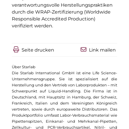
verantwortungsvolle Herstellungspraktiken
IGENUS Immobilien
durch die WRAP-Zertifizierung (Worldwide
Responsible Accredited Production)
Pride SKIN
verifiziert werden.
Downloads
1337UGC
Seite drucken
Link mailen
ACCUMULATA
Über Starlab
Accumulata Operations (AOP)
Die
Starlab
International GmbH ist eine Life Science-
Unternehmensgruppe. Sie ist spezialisiert auf die
AIM
Herstellung und den Vertrieb von Laborprodukten – mit
Schwerpunkt auf Liquid-Handling. Die Firma ist in
Allgemeine SÜDBODEN
Deutschland, mit Hauptsitz in Hamburg, der Schweiz,
Frankreich, Italien und dem Vereinigten Königreich
City 1 Group
vertreten, sowie durch europaweite Distributoren. Das
Produktportfolio umfasst Labor-Verbrauchsmaterial wie
Clean Intralogistics Net (CIN)
Pipettenspitzen, Einkanal- und Mehrkanal-Pipetten,
Zellkultur- und PCR-Verbrauchsartikel, Nitril- und