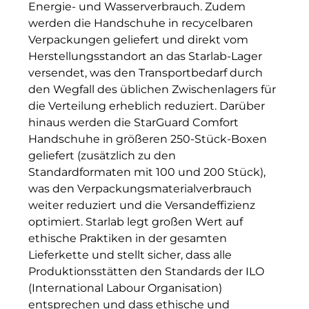
Energie- und Wasserverbrauch. Zudem
The Verse
werden die Handschuhe in recycelbaren
Verpackungen geliefert und direkt vom
United Benefits Holding
Herstellungsstandort an das Starlab-Lager
Sponsoring
versendet, was den Transportbedarf durch
den Wegfall des üblichen Zwischenlagers für
Wealthcap
die Verteilung erheblich reduziert. Darüber
hinaus werden die StarGuard Comfort
WEALTHCORE Investment Management
Handschuhe in größeren 250-Stück-Boxen
geliefert (zusätzlich zu den
Wemolo
Standardformaten mit 100 und 200 Stück),
XPAY Group
was den Verpackungsmaterialverbrauch
weiter reduziert und die Versandeffizienz
ZielstattQuartier
optimiert. Starlab legt großen Wert auf
ethische Praktiken in der gesamten
123C DIGITAL CONSULTING GMBH
Lieferkette und stellt sicher, dass alle
Produktionsstätten den Standards der ILO
Dr. Aribert Spiegler - Fotografie
(International Labour Organisation)
Dr. Hans Kröner-Stiftung
entsprechen und dass ethische und