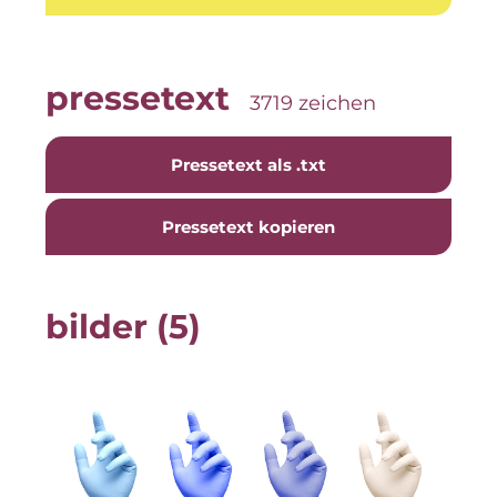
Gemeinde Taufkirchen
Georg-Kronawitter-Platz
pressetext
3719 zeichen
Gesangskollektiv Michael Ritter
H2Global
Pressetext als .txt
Hallberger Kultursommer
Pressetext kopieren
Hausbank München
HERZOG MAX
bilder (5)
Hotel Königshof München GmbH & Co. KG
IGENUS Immobilien
Initiative Central Quartier
KERNenergie