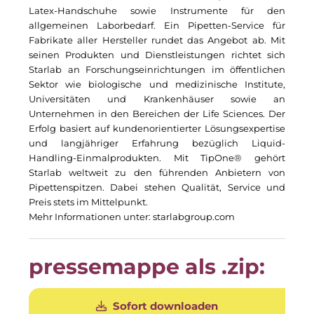
Clean Power Net (CPN)
Latex-Handschuhe sowie Instrumente für den
allgemeinen Laborbedarf. Ein Pipetten-Service für
Die Macherei
Fabrikate aller Hersteller rundet das Angebot ab. Mit
seinen Produkten und Dienstleistungen richtet sich
Die Werkbank IT
Starlab
an Forschungseinrichtungen im öffentlichen
Sektor wie biologische und medizinische Institute,
Docunite GmbH
Universitäten und Krankenhäuser sowie an
Unternehmen in den Bereichen der Life Sciences. Der
Dr. Aribert Spiegler - Fotografie
Erfolg basiert auf kundenorientierter Lösungsexpertise
und langjähriger Erfahrung bezüglich Liquid-
Einfach-sparsam.de
Handling-Einmalprodukten.
Mit
TipOne
® gehört
Starlab
weltweit zu den führenden Anbietern von
Eternal Power
Pipettenspitzen.
Dabei stehen Qualität, Service und
Preis stets im Mittelpunkt.
Eventnet
Mehr Informationen unter:
starlabgroup.com
Finanzchef24
pressemappe als .zip:
Frameworks
Gemeinde Hallbergmoos
Sofort downloaden