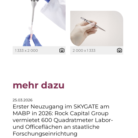
Pembroke
Quartier am Bahnhof Taufkirchen
R&S Immobilienmanagement GmbH
RE/MAX Germany
1 333 x 2 000
2 000 x 1 333
Rock Capital Group
Schwaiger Group
Scrivo Communications
mehr dazu
Starlab International GmbH
25.03.2026
The Q
Erster Neuzugang im SKYGATE am
MABP in 2026: Rock Capital Group
The Scandinavian Ensemble
vermietet 600 Quadratmeter Labor-
und Officeflächen an staatliche
The Stack
Forschungseinrichtung