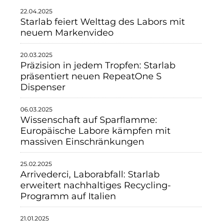
22.04.2025
Neue Mitte Fürth
Starlab feiert Welttag des Labors mit
neuem Markenvideo
Pride SKIN
20.03.2025
Staycity Group
Präzision in jedem Tropfen: Starlab
präsentiert neuen RepeatOne S
Lilo
Dispenser
Über uns
06.03.2025
Über SCRIVO Public Relations
Wissenschaft auf Sparflamme:
Europäische Labore kämpfen mit
Kontakt
massiven Einschränkungen
25.02.2025
Arrivederci, Laborabfall: Starlab
erweitert nachhaltiges Recycling-
Programm auf Italien
21.01.2025