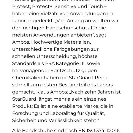
Protect, Protect+, Sensitive und Touch –
Münchner Wohnen
haben eine Vielzahl von Anwendungen im
Labor abgedeckt. „Von Anfang an wollten wir
Münchner Wohnen
den richtigen Handschuhschutz für die
National Center for Waste Management (MWAN
meisten Anwendungen anbieten“, sagt
Ambos. Hochwertige Materialien,
Neue Mitte Fürth
unterschiedliche Farbgebungen zur
schnellen Unterscheidung, höchste
Neuhausen Neudenken
Standards als PSA Kategorie III, sowie
hervorragender Spritzschutz gegen
Optima_Hammer
Chemikalien haben die StarGuard-Reihe
PAULUS Immobiliengruppe
schnell zum festen Bestandteil des Labors
gemacht. Klaus Ambos: „Nach zehn Jahren ist
Pembroke
StarGuard längst mehr als ein einzelnes
Produkt: Es ist eine etablierte Marke, die in
Quartier am Bahnhof Taufkirchen
Forschung und Laboralltag für Qualität,
Sicherheit und Verlässlichkeit steht.“
R&S Immobilienmanagement GmbH
Alle Handschuhe sind nach EN ISO 374-1:2016