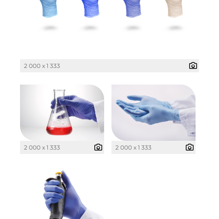
Kollitsch Invest
LNGVTY
Malerei & Auftragsmalerei Nikolaus Kriese
2 000 x 1 333
Munich Art District (MAD)
MünchenBau
Münchner Wohnen
Munich Airport Business Park
2 000 x 1 333
2 000 x 1 333
National Center for Waste Management (MWAN
Neuhausen Neudenken
PAULUS Immobiliengruppe