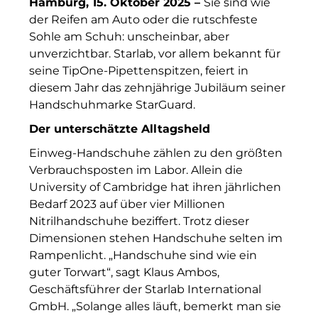
Hamburg,
Finanzchef24
15
.
Oktober
2025 –
Sie sind wie
der Reifen am Auto oder die rutschfeste
Frameworks
Sohle am Schuh: unscheinbar, aber
unverzichtbar. Starlab, vor allem bekannt für
Gemeinde Hallbergmoos
seine TipOne-Pipettenspitzen, feiert in
diesem Jahr das zehnjährige Jubiläum seiner
Gemeinde Taufkirchen
Handschuhmarke StarGuard.
Gesangskollektiv Michael Ritter
Der unterschätzte Alltagsheld
GWG Städtische Wohnungsgesellschaft Münc
Einweg-Handschuhe zählen zu den größten
Verbrauchsposten im Labor. Allein die
H2Global
University of Cambridge hat ihren jährlichen
Bedarf 2023 auf über vier Millionen
Hallberger Kultursommer
Nitrilhandschuhe beziffert. Trotz dieser
Dimensionen stehen Handschuhe selten im
HERZOG MAX
Rampenlicht. „Handschuhe sind wie ein
Hausbank München
guter Torwart“, sagt Klaus Ambos,
Geschäftsführer der Starlab International
Hotel Königshof München GmbH & Co. KG
GmbH. „Solange alles läuft, bemerkt man sie