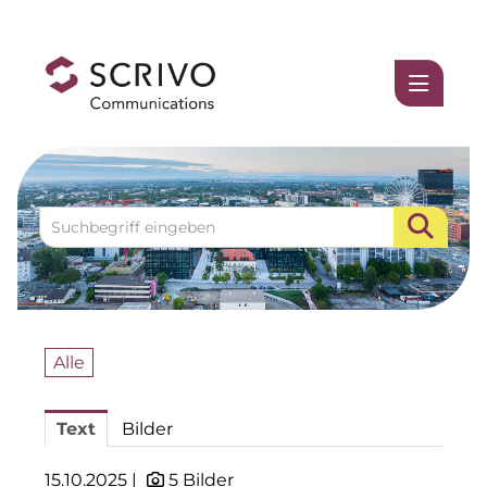
Medienmitteilungen
1337UGC
ACCUMULATA
Accumulata Operations (AOP)
AIM
Allgemeine SÜDBODEN
Alle
BHB Unternehmensgruppe
Text
Bilder
City 1 Group
Clean Intralogistics Net (CIN)
15.10.2025 |
5 Bilder