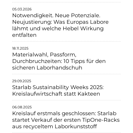
The Verse
05.03.2026
Notwendigkeit. Neue Potenziale.
Timber Factory
Neujustierung: Was Europas Labore
lähmt und welche Hebel Wirkung
UBM Development
entfalten
UNITED Benefits Holding
18.11.2025
Materialwahl, Passform,
Vonovia
Durchbruchzeiten: 10 Tipps für den
sicheren Laborhandschuh
Wealthcap
WEALTHCORE Investment Management
29.09.2025
Starlab Sustainability Weeks 2025:
Wemolo
Kreislaufwirtschaft statt Kakteen
XPAY
06.08.2025
Kreislauf erstmals geschlossen: Starlab
ZielstattQuartier
startet Verkauf der ersten TipOne-Racks
aus recyceltem Laborkunststoff
123C DIGITAL CONSULTING GMBH