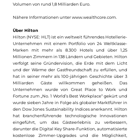
Volumen von rund 1,8 Milliarden Euro.
Kollitsch Invest
Nähere Informationen unter
www.wealthcore.com
.
LNGVTY
Über Hilton
Malerei & Auftragsmalerei Nikolaus Kriese
Hilton (NYSE: HLT) ist ein weltweit führendes Hotellerie-
Unternehmen mit einem
Portfolio
von 24 Weltklasse-
Munich Art District (MAD)
Marken mit mehr als 8.300 Hotels und über 1,25
Millionen Zimmern in 138 Ländern und Gebieten. Hilton
MünchenBau
verfolgt seine Gründervision, die Erde mit dem Licht
und der Wärme der Gastfreundschaft zu erfüllen, und
Münchner Wohnen
hat in seiner mehr als 100-jährigen Geschichte über 3
Milliarden Gäste willkommen geheißen. Das
Munich Airport Business Park
Unternehmen wurde von Great Place to Work und
Fortune zum „No. 1 World’s Best Workplace“ gekürt und
National Center for Waste Management (MWAN
wurde sieben Jahre in Folge als globaler Marktführer in
den Dow Jones Sustainability Indices anerkannt. Hilton
Neuhausen Neudenken
hat branchenführende technologische Innovationen
eingeführt, um das Gästeerlebnis zu verbessern,
PAULUS Immobiliengruppe
darunter die Digital Key Share-Funktion, automatisierte
kostenlose Zimmer-Upgrades und die Möglichkeit,