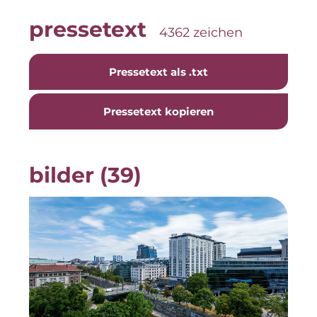
Neue Mitte Fürth
pressetext
4362 zeichen
Pride SKIN
Pressetext als .txt
Staycity Group
Lilo
Pressetext kopieren
Über uns
bilder (39)
Über SCRIVO Public Relations
Kontakt