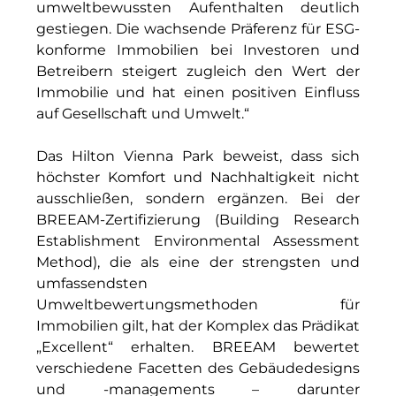
umweltbewussten Aufenthalten deutlich
Münchner Wohnen
gestiegen. Die wachsende Präferenz für ESG-
konforme Immobilien bei Investoren und
Münchner Wohnen
Betreibern steigert zugleich den Wert der
Immobilie und hat einen positiven Einfluss
National Center for Waste Management (MWAN
auf Gesellschaft und Umwelt.“
Neue Mitte Fürth
Das Hilton Vienna Park beweist, dass sich
Neuhausen Neudenken
höchster Komfort und Nachhaltigkeit nicht
ausschließen, sondern ergänzen. Bei der
Optima_Hammer
BREEAM-Zertifizierung (Building Research
Establishment Environmental Assessment
PAULUS Immobiliengruppe
Method), die als eine der strengsten und
umfassendsten
Pembroke
Umweltbewertungsmethoden für
Quartier am Bahnhof Taufkirchen
Immobilien gilt, hat der Komplex das Prädikat
„Excellent“ erhalten. BREEAM bewertet
R&S Immobilienmanagement GmbH
verschiedene Facetten des Gebäudedesigns
und -managements – darunter