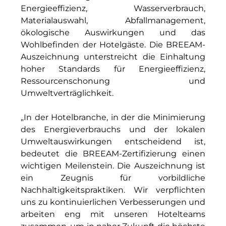
RE/MAX Germany
Energieeffizienz, Wasserverbrauch,
Materialauswahl, Abfallmanagement,
Rock Capital Group
ökologische Auswirkungen und das
Scoperty
Wohlbefinden der Hotelgäste. Die BREEAM-
Auszeichnung unterstreicht die Einhaltung
Scrivo Communications
hoher Standards für Energieeffizienz,
Ressourcenschonung und
Starlab International GmbH
Umweltverträglichkeit.
Staycity Group
„In der Hotelbranche, in der die Minimierung
Timber Factory
des Energieverbrauchs und der lokalen
Umweltauswirkungen entscheidend ist,
UBM Development
bedeutet die BREEAM-Zertifizierung einen
wichtigen Meilenstein. Die Auszeichnung ist
The Q
ein Zeugnis für vorbildliche
Nachhaltigkeitspraktiken. Wir verpflichten
The Scandinavian Ensemble
uns zu kontinuierlichen Verbesserungen und
The Stack
arbeiten eng mit unseren Hotelteams