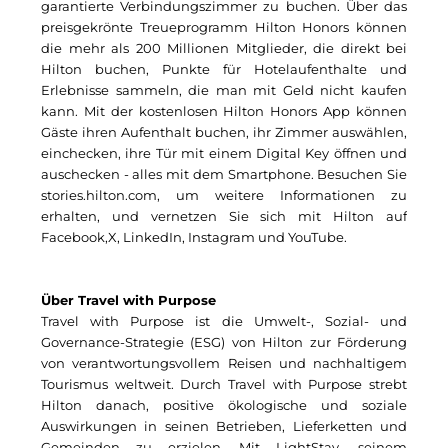
Pembroke
garantierte Verbindungszimmer zu buchen. Über das
preisgekrönte Treueprogramm Hilton Honors können
Quartier am Bahnhof Taufkirchen
die mehr als 200 Millionen Mitglieder, die direkt bei
Hilton buchen, Punkte für Hotelaufenthalte und
R&S Immobilienmanagement GmbH
Erlebnisse sammeln, die man mit Geld nicht kaufen
kann. Mit der kostenlosen Hilton Honors App können
RE/MAX Germany
Gäste ihren Aufenthalt buchen, ihr Zimmer auswählen,
einchecken, ihre Tür mit einem Digital Key öffnen und
Rock Capital Group
auschecken - alles mit dem Smartphone. Besuchen Sie
stories.hilton.com, um weitere Informationen zu
Schwaiger Group
erhalten, und vernetzen Sie sich mit Hilton auf
Facebook
,
X
,
LinkedIn
,
Instagram
und
YouTube
.
Scrivo Communications
Starlab International GmbH
Über Travel with Purpose
Travel with Purpose ist die Umwelt-, Sozial- und
The Q
Governance-Strategie (ESG) von Hilton zur Förderung
von verantwortungsvollem Reisen und nachhaltigem
The Scandinavian Ensemble
Tourismus weltweit. Durch Travel with Purpose strebt
Hilton danach, positive ökologische und soziale
The Stack
Auswirkungen in seinen Betrieben, Lieferketten und
Gemeinden zu erzielen. Mit LightStay, seinem