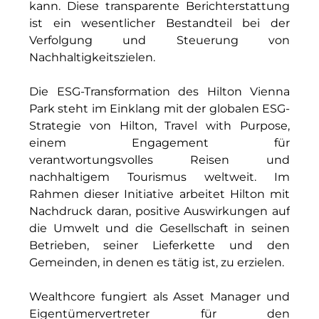
kann. Diese transparente Berichterstattung
IGENUS Immobilien
ist ein wesentlicher Bestandteil bei der
Verfolgung und Steuerung von
Pride SKIN
Nachhaltigkeitszielen.
Downloads
Die ESG-Transformation des Hilton Vienna
Park steht im Einklang mit der globalen ESG-
1337UGC
Strategie von Hilton, Travel with Purpose,
ACCUMULATA
einem Engagement für
verantwortungsvolles Reisen und
Accumulata Operations (AOP)
nachhaltigem Tourismus weltweit. Im
Rahmen dieser Initiative arbeitet Hilton mit
AIM
Nachdruck daran, positive Auswirkungen auf
die Umwelt und die Gesellschaft in seinen
Allgemeine SÜDBODEN
Betrieben, seiner Lieferkette und den
City 1 Group
Gemeinden, in denen es tätig ist, zu erzielen.
Clean Intralogistics Net (CIN)
Wealthcore fungiert als Asset Manager und
Eigentümervertreter für den