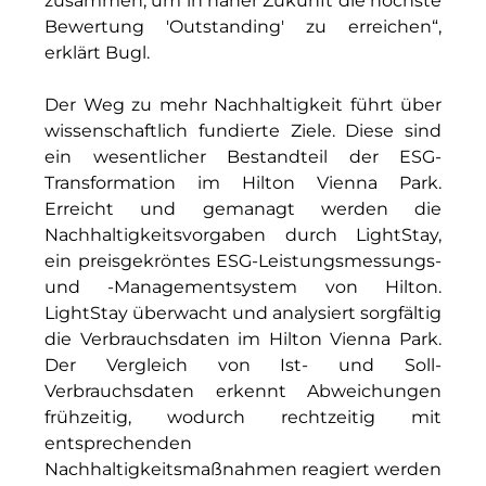
zusammen, um in naher Zukunft die höchste
The Verse
Bewertung 'Outstanding' zu erreichen“,
erklärt Bugl.
United Benefits Holding
Der Weg zu mehr Nachhaltigkeit führt über
Sponsoring
wissenschaftlich fundierte Ziele. Diese sind
Wealthcap
ein wesentlicher Bestandteil der ESG-
Transformation im Hilton Vienna Park.
WEALTHCORE Investment Management
Erreicht und gemanagt werden die
Nachhaltigkeitsvorgaben durch LightStay,
Wemolo
ein preisgekröntes ESG-Leistungsmessungs-
und -Managementsystem von Hilton.
XPAY Group
LightStay überwacht und analysiert sorgfältig
ZielstattQuartier
die Verbrauchsdaten im Hilton Vienna Park.
Der Vergleich von Ist- und Soll-
123C DIGITAL CONSULTING GMBH
Verbrauchsdaten erkennt Abweichungen
frühzeitig, wodurch rechtzeitig mit
Dr. Aribert Spiegler - Fotografie
entsprechenden
Nachhaltigkeitsmaßnahmen reagiert werden
Dr. Hans Kröner-Stiftung