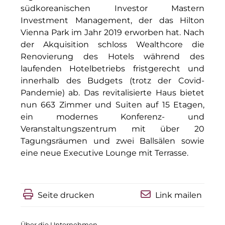
Clean Power Net (CPN)
südkoreanischen Investor Mastern
Investment Management, der das Hilton
Die Macherei
Vienna Park im Jahr 2019 erworben hat. Nach
Die Werkbank IT
der Akquisition schloss Wealthcore die
Renovierung des Hotels während des
Docunite GmbH
laufenden Hotelbetriebs fristgerecht und
innerhalb des Budgets (trotz der Covid-
Dr. Aribert Spiegler - Fotografie
Pandemie) ab. Das revitalisierte Haus bietet
nun 663 Zimmer und Suiten auf 15 Etagen,
Einfach-sparsam.de
ein modernes Konferenz- und
Eternal Power
Veranstaltungszentrum mit über 20
Tagungsräumen und zwei Ballsälen sowie
Eventnet
eine neue Executive Lounge mit Terrasse.
Finanzchef24
Frameworks
Seite drucken
Link mailen
Gemeinde Hallbergmoos
Über die Unternehmen