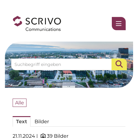
Medienmitteilungen
1337UGC
ACCUMULATA
Accumulata Operations (AOP)
AIM
Allgemeine SÜDBODEN
Alle
BHB Unternehmensgruppe
Text
Bilder
City 1 Group
Clean Intralogistics Net (CIN)
21.11.2024 |
39 Bilder