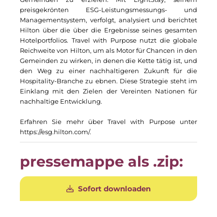
The Verse
preisgekrönten ESG-Leistungsmessungs- und
Managementsystem, verfolgt, analysiert und berichtet
Timber Factory
Hilton über die über die Ergebnisse seines gesamten
Hotelportfolios. Travel with Purpose nutzt die globale
UBM Development
Reichweite von Hilton, um als Motor für Chancen in den
Gemeinden zu wirken, in denen die Kette tätig ist, und
UNITED Benefits Holding
den Weg zu einer nachhaltigeren Zukunft für die
Hospitality-Branche zu ebnen. Diese Strategie steht im
Vonovia
Einklang mit den Zielen der Vereinten Nationen für
nachhaltige Entwicklung.
Wealthcap
Erfahren Sie mehr über Travel with Purpose unter
WEALTHCORE Investment Management
https://esg.hilton.com/
.
Wemolo
pressemappe als .zip:
XPAY
Sofort downloaden
ZielstattQuartier
123C DIGITAL CONSULTING GMBH