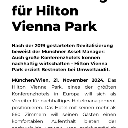
Finanzchef24
für Hilton
Frameworks
Vienna Park
Gemeinde Hallbergmoos
Gemeinde Taufkirchen
Nach der 2019 gestarteten Revitalisierung
Gesangskollektiv Michael Ritter
beweist der Münchner Asset Manager:
Auch große Konferenzhotels können
GWG Städtische Wohnungsgesellschaft Münc
nachhaltig wirtschaften - Hilton Vienna
Park erzielt Bestnoten bei Umweltaudit.
H2Global
München/Wien, 21. November 2024.
Das
Hallberger Kultursommer
Hilton Vienna Park, eines der größten
Konferenzhotels in Europa, will sich als
HERZOG MAX
Vorreiter für nachhaltiges Hotelmanagement
positionieren. Das Hotel mit seinen mehr als
Hausbank München
660 Zimmern will seinen Gästen einen
Hotel Königshof München GmbH & Co. KG
komfortablen Aufenthalt bieten, der