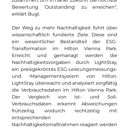
zusammen, um in naher Zukunft die höchste
The Verse
Bewertung 'Outstanding' zu erreichen“,
erklärt Bugl.
United Benefits Holding
Der Weg zu mehr Nachhaltigkeit führt über
Sponsoring
wissenschaftlich fundierte Ziele. Diese sind
Wealthcap
ein wesentlicher Bestandteil der ESG-
Transformation im Hilton Vienna Park.
WEALTHCORE Investment Management
Erreicht und gemanagt werden die
Nachhaltigkeitsvorgaben durch LightStay,
Wemolo
ein preisgekröntes ESG-Leistungsmessungs-
und -Managementsystem von Hilton.
XPAY Group
LightStay überwacht und analysiert sorgfältig
ZielstattQuartier
die Verbrauchsdaten im Hilton Vienna Park.
Der Vergleich von Ist- und Soll-
123C DIGITAL CONSULTING GMBH
Verbrauchsdaten erkennt Abweichungen
frühzeitig, wodurch rechtzeitig mit
Dr. Aribert Spiegler - Fotografie
entsprechenden
Nachhaltigkeitsmaßnahmen reagiert werden
Dr. Hans Kröner-Stiftung