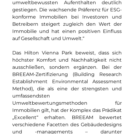
umweltbewussten Aufenthalten deutlich
Münchner Wohnen
gestiegen. Die wachsende Präferenz für ESG-
konforme Immobilien bei Investoren und
Münchner Wohnen
Betreibern steigert zugleich den Wert der
Immobilie und hat einen positiven Einfluss
National Center for Waste Management (MWAN
auf Gesellschaft und Umwelt.“
Neue Mitte Fürth
Das Hilton Vienna Park beweist, dass sich
Neuhausen Neudenken
höchster Komfort und Nachhaltigkeit nicht
ausschließen, sondern ergänzen. Bei der
Optima_Hammer
BREEAM-Zertifizierung (Building Research
Establishment Environmental Assessment
PAULUS Immobiliengruppe
Method), die als eine der strengsten und
umfassendsten
Pembroke
Umweltbewertungsmethoden für
Quartier am Bahnhof Taufkirchen
Immobilien gilt, hat der Komplex das Prädikat
„Excellent“ erhalten. BREEAM bewertet
R&S Immobilienmanagement GmbH
verschiedene Facetten des Gebäudedesigns
und -managements – darunter