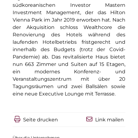
Clean Power Net (CPN)
südkoreanischen Investor Mastern
Investment Management, der das Hilton
Die Macherei
Vienna Park im Jahr 2019 erworben hat. Nach
Die Werkbank IT
der Akquisition schloss Wealthcore die
Renovierung des Hotels während des
Docunite GmbH
laufenden Hotelbetriebs fristgerecht und
innerhalb des Budgets (trotz der Covid-
Dr. Aribert Spiegler - Fotografie
Pandemie) ab. Das revitalisierte Haus bietet
nun 663 Zimmer und Suiten auf 15 Etagen,
Einfach-sparsam.de
ein modernes Konferenz- und
Eternal Power
Veranstaltungszentrum mit über 20
Tagungsräumen und zwei Ballsälen sowie
Eventnet
eine neue Executive Lounge mit Terrasse.
Finanzchef24
Frameworks
Seite drucken
Link mailen
Gemeinde Hallbergmoos
Über die Unternehmen