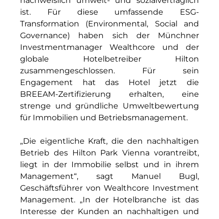
nachweislich umwelt- und sozialverträglich
INAI
ist. Für diese umfassende ESG-
Transformation (Environmental, Social and
Initiative Central Quartier
Governance) haben sich der Münchner
Investmentmanager Wealthcore und der
Interhyp
globale Hotelbetreiber Hilton
KERNenergie GmbH
zusammengeschlossen. Für sein
Engagement hat das Hotel jetzt die
Kollitsch Invest
BREEAM-Zertifizierung erhalten, eine
strenge und gründliche Umweltbewertung
Lenbachhaus
für Immobilien und Betriebsmanagement.
LNGVTY
„Die eigentliche Kraft, die den nachhaltigen
magna asset management ag
Betrieb des Hilton Park Vienna vorantreibt,
liegt in der Immobilie selbst und in ihrem
Malerei & Auftragsmalerei Nikolaus Kriese
Management“, sagt Manuel Bugl,
Geschäftsführer von Wealthcore Investment
MünchenBau
Management. „In der Hotelbranche ist das
Interesse der Kunden an nachhaltigen und
Munich Airport Business Park