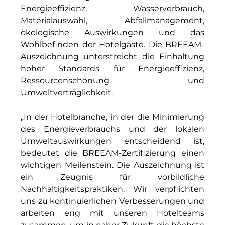
RE/MAX Germany
Energieeffizienz, Wasserverbrauch,
Materialauswahl, Abfallmanagement,
Rock Capital Group
ökologische Auswirkungen und das
Scoperty
Wohlbefinden der Hotelgäste. Die BREEAM-
Auszeichnung unterstreicht die Einhaltung
Scrivo Communications
hoher Standards für Energieeffizienz,
Ressourcenschonung und
Starlab International GmbH
Umweltverträglichkeit.
Staycity Group
„In der Hotelbranche, in der die Minimierung
Timber Factory
des Energieverbrauchs und der lokalen
Umweltauswirkungen entscheidend ist,
UBM Development
bedeutet die BREEAM-Zertifizierung einen
wichtigen Meilenstein. Die Auszeichnung ist
The Q
ein Zeugnis für vorbildliche
Nachhaltigkeitspraktiken. Wir verpflichten
The Scandinavian Ensemble
uns zu kontinuierlichen Verbesserungen und
The Stack
arbeiten eng mit unseren Hotelteams