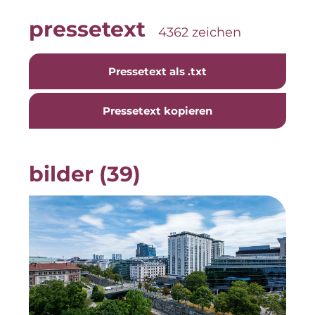
Neue Mitte Fürth
pressetext
4362 zeichen
Pride SKIN
Pressetext als .txt
Staycity Group
Lilo
Pressetext kopieren
Über uns
bilder (39)
Über SCRIVO Public Relations
Kontakt