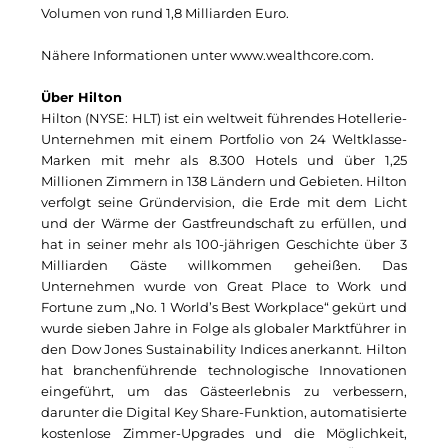
Volumen von rund 1,8 Milliarden Euro.
Kollitsch Invest
Nähere Informationen unter
www.wealthcore.com
.
LNGVTY
Über Hilton
Malerei & Auftragsmalerei Nikolaus Kriese
Hilton (NYSE: HLT) ist ein weltweit führendes Hotellerie-
Unternehmen mit einem
Portfolio
von 24 Weltklasse-
Munich Art District (MAD)
Marken mit mehr als 8.300 Hotels und über 1,25
Millionen Zimmern in 138 Ländern und Gebieten. Hilton
MünchenBau
verfolgt seine Gründervision, die Erde mit dem Licht
und der Wärme der Gastfreundschaft zu erfüllen, und
Münchner Wohnen
hat in seiner mehr als 100-jährigen Geschichte über 3
Milliarden Gäste willkommen geheißen. Das
Munich Airport Business Park
Unternehmen wurde von Great Place to Work und
Fortune zum „No. 1 World’s Best Workplace“ gekürt und
National Center for Waste Management (MWAN
wurde sieben Jahre in Folge als globaler Marktführer in
den Dow Jones Sustainability Indices anerkannt. Hilton
Neuhausen Neudenken
hat branchenführende technologische Innovationen
eingeführt, um das Gästeerlebnis zu verbessern,
PAULUS Immobiliengruppe
darunter die Digital Key Share-Funktion, automatisierte
kostenlose Zimmer-Upgrades und die Möglichkeit,