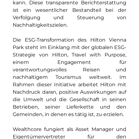
kann. Diese transparente Berichterstattung
IGENUS Immobilien
ist ein wesentlicher Bestandteil bei der
Verfolgung und Steuerung von
Pride SKIN
Nachhaltigkeitszielen.
Downloads
Die ESG-Transformation des Hilton Vienna
Park steht im Einklang mit der globalen ESG-
1337UGC
Strategie von Hilton, Travel with Purpose,
ACCUMULATA
einem Engagement für
verantwortungsvolles Reisen und
Accumulata Operations (AOP)
nachhaltigem Tourismus weltweit. Im
Rahmen dieser Initiative arbeitet Hilton mit
AIM
Nachdruck daran, positive Auswirkungen auf
die Umwelt und die Gesellschaft in seinen
Allgemeine SÜDBODEN
Betrieben, seiner Lieferkette und den
City 1 Group
Gemeinden, in denen es tätig ist, zu erzielen.
Clean Intralogistics Net (CIN)
Wealthcore fungiert als Asset Manager und
Eigentümervertreter für den