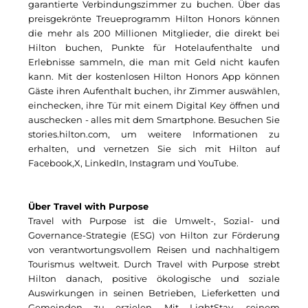
Pembroke
garantierte Verbindungszimmer zu buchen. Über das
preisgekrönte Treueprogramm Hilton Honors können
Quartier am Bahnhof Taufkirchen
die mehr als 200 Millionen Mitglieder, die direkt bei
Hilton buchen, Punkte für Hotelaufenthalte und
R&S Immobilienmanagement GmbH
Erlebnisse sammeln, die man mit Geld nicht kaufen
kann. Mit der kostenlosen Hilton Honors App können
RE/MAX Germany
Gäste ihren Aufenthalt buchen, ihr Zimmer auswählen,
einchecken, ihre Tür mit einem Digital Key öffnen und
Rock Capital Group
auschecken - alles mit dem Smartphone. Besuchen Sie
stories.hilton.com, um weitere Informationen zu
Schwaiger Group
erhalten, und vernetzen Sie sich mit Hilton auf
Facebook
,
X
,
LinkedIn
,
Instagram
und
YouTube
.
Scrivo Communications
Starlab International GmbH
Über Travel with Purpose
Travel with Purpose ist die Umwelt-, Sozial- und
The Q
Governance-Strategie (ESG) von Hilton zur Förderung
von verantwortungsvollem Reisen und nachhaltigem
The Scandinavian Ensemble
Tourismus weltweit. Durch Travel with Purpose strebt
Hilton danach, positive ökologische und soziale
The Stack
Auswirkungen in seinen Betrieben, Lieferketten und
Gemeinden zu erzielen. Mit LightStay, seinem