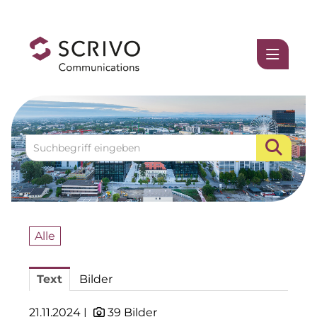
Medienmitteilungen
1337UGC
ACCUMULATA
Accumulata Operations (AOP)
AIM
Allgemeine SÜDBODEN
Alle
BHB Unternehmensgruppe
Text
Bilder
City 1 Group
Clean Intralogistics Net (CIN)
21.11.2024 |
39 Bilder