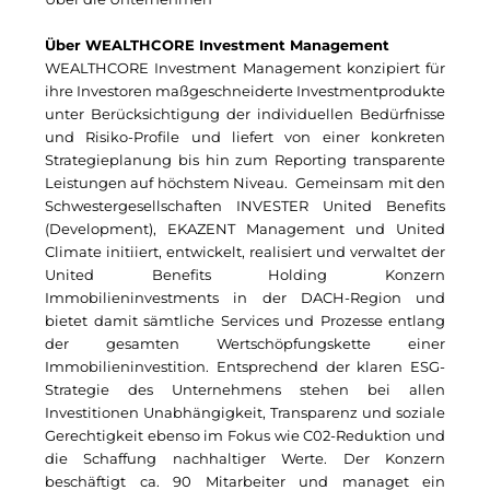
Gemeinde Taufkirchen
Über WEALTHCORE Investment Management
Georg-Kronawitter-Platz
WEALTHCORE Investment Management konzipiert für
ihre Investoren maßgeschneiderte Investmentprodukte
Gesangskollektiv Michael Ritter
unter Berücksichtigung der individuellen Bedürfnisse
und Risiko-Profile und liefert von einer konkreten
H2Global
Strategieplanung bis hin zum Reporting transparente
Leistungen auf höchstem Niveau. Gemeinsam mit den
Hallberger Kultursommer
Schwestergesellschaften INVESTER United Benefits
(Development), EKAZENT Management und United
Hausbank München
Climate initiiert, entwickelt, realisiert und verwaltet der
United Benefits Holding Konzern
HERZOG MAX
Immobilieninvestments in der DACH-Region und
bietet damit sämtliche Services und Prozesse entlang
Hotel Königshof München GmbH & Co. KG
der gesamten Wertschöpfungskette einer
Immobilieninvestition. Entsprechend der klaren ESG-
IGENUS Immobilien
Strategie des Unternehmens stehen bei allen
Investitionen Unabhängigkeit, Transparenz und soziale
Initiative Central Quartier
Gerechtigkeit ebenso im Fokus wie C02-Reduktion und
die Schaffung nachhaltiger Werte. Der Konzern
KERNenergie
beschäftigt ca. 90 Mitarbeiter und managet ein