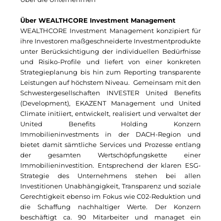
Gemeinde Taufkirchen
Über WEALTHCORE Investment Management
Georg-Kronawitter-Platz
WEALTHCORE Investment Management konzipiert für
ihre Investoren maßgeschneiderte Investmentprodukte
Gesangskollektiv Michael Ritter
unter Berücksichtigung der individuellen Bedürfnisse
und Risiko-Profile und liefert von einer konkreten
H2Global
Strategieplanung bis hin zum Reporting transparente
Leistungen auf höchstem Niveau. Gemeinsam mit den
Hallberger Kultursommer
Schwestergesellschaften INVESTER United Benefits
(Development), EKAZENT Management und United
Hausbank München
Climate initiiert, entwickelt, realisiert und verwaltet der
United Benefits Holding Konzern
HERZOG MAX
Immobilieninvestments in der DACH-Region und
bietet damit sämtliche Services und Prozesse entlang
Hotel Königshof München GmbH & Co. KG
der gesamten Wertschöpfungskette einer
Immobilieninvestition. Entsprechend der klaren ESG-
IGENUS Immobilien
Strategie des Unternehmens stehen bei allen
Investitionen Unabhängigkeit, Transparenz und soziale
Initiative Central Quartier
Gerechtigkeit ebenso im Fokus wie C02-Reduktion und
die Schaffung nachhaltiger Werte. Der Konzern
KERNenergie
beschäftigt ca. 90 Mitarbeiter und managet ein