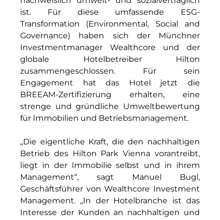
nachweislich umwelt- und sozialverträglich
INAI
ist. Für diese umfassende ESG-
Transformation (Environmental, Social and
Initiative Central Quartier
Governance) haben sich der Münchner
Investmentmanager Wealthcore und der
Interhyp
globale Hotelbetreiber Hilton
KERNenergie GmbH
zusammengeschlossen. Für sein
Engagement hat das Hotel jetzt die
Kollitsch Invest
BREEAM-Zertifizierung erhalten, eine
strenge und gründliche Umweltbewertung
Lenbachhaus
für Immobilien und Betriebsmanagement.
LNGVTY
„Die eigentliche Kraft, die den nachhaltigen
magna asset management ag
Betrieb des Hilton Park Vienna vorantreibt,
liegt in der Immobilie selbst und in ihrem
Malerei & Auftragsmalerei Nikolaus Kriese
Management“, sagt Manuel Bugl,
Geschäftsführer von Wealthcore Investment
MünchenBau
Management. „In der Hotelbranche ist das
Interesse der Kunden an nachhaltigen und
Munich Airport Business Park