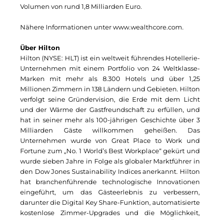
Volumen von rund 1,8 Milliarden Euro.
Kollitsch Invest
Nähere Informationen unter
www.wealthcore.com
.
LNGVTY
Über Hilton
Malerei & Auftragsmalerei Nikolaus Kriese
Hilton (NYSE: HLT) ist ein weltweit führendes Hotellerie-
Unternehmen mit einem
Portfolio
von 24 Weltklasse-
Munich Art District (MAD)
Marken mit mehr als 8.300 Hotels und über 1,25
Millionen Zimmern in 138 Ländern und Gebieten. Hilton
MünchenBau
verfolgt seine Gründervision, die Erde mit dem Licht
und der Wärme der Gastfreundschaft zu erfüllen, und
Münchner Wohnen
hat in seiner mehr als 100-jährigen Geschichte über 3
Milliarden Gäste willkommen geheißen. Das
Munich Airport Business Park
Unternehmen wurde von Great Place to Work und
Fortune zum „No. 1 World’s Best Workplace“ gekürt und
National Center for Waste Management (MWAN
wurde sieben Jahre in Folge als globaler Marktführer in
den Dow Jones Sustainability Indices anerkannt. Hilton
Neuhausen Neudenken
hat branchenführende technologische Innovationen
eingeführt, um das Gästeerlebnis zu verbessern,
PAULUS Immobiliengruppe
darunter die Digital Key Share-Funktion, automatisierte
kostenlose Zimmer-Upgrades und die Möglichkeit,