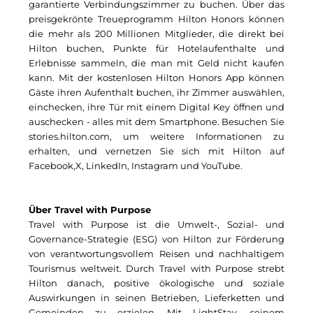
Pembroke
garantierte Verbindungszimmer zu buchen. Über das
preisgekrönte Treueprogramm Hilton Honors können
Quartier am Bahnhof Taufkirchen
die mehr als 200 Millionen Mitglieder, die direkt bei
Hilton buchen, Punkte für Hotelaufenthalte und
R&S Immobilienmanagement GmbH
Erlebnisse sammeln, die man mit Geld nicht kaufen
kann. Mit der kostenlosen Hilton Honors App können
RE/MAX Germany
Gäste ihren Aufenthalt buchen, ihr Zimmer auswählen,
einchecken, ihre Tür mit einem Digital Key öffnen und
Rock Capital Group
auschecken - alles mit dem Smartphone. Besuchen Sie
stories.hilton.com, um weitere Informationen zu
Schwaiger Group
erhalten, und vernetzen Sie sich mit Hilton auf
Facebook
,
X
,
LinkedIn
,
Instagram
und
YouTube
.
Scrivo Communications
Starlab International GmbH
Über Travel with Purpose
Travel with Purpose ist die Umwelt-, Sozial- und
The Q
Governance-Strategie (ESG) von Hilton zur Förderung
von verantwortungsvollem Reisen und nachhaltigem
The Scandinavian Ensemble
Tourismus weltweit. Durch Travel with Purpose strebt
Hilton danach, positive ökologische und soziale
The Stack
Auswirkungen in seinen Betrieben, Lieferketten und
Gemeinden zu erzielen. Mit LightStay, seinem