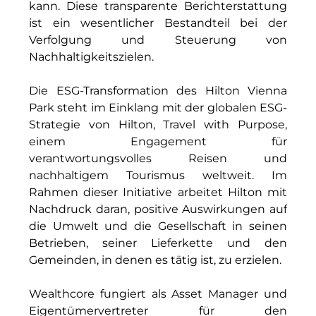
kann. Diese transparente Berichterstattung
IGENUS Immobilien
ist ein wesentlicher Bestandteil bei der
Verfolgung und Steuerung von
Pride SKIN
Nachhaltigkeitszielen.
Downloads
Die ESG-Transformation des Hilton Vienna
Park steht im Einklang mit der globalen ESG-
1337UGC
Strategie von Hilton, Travel with Purpose,
ACCUMULATA
einem Engagement für
verantwortungsvolles Reisen und
Accumulata Operations (AOP)
nachhaltigem Tourismus weltweit. Im
Rahmen dieser Initiative arbeitet Hilton mit
AIM
Nachdruck daran, positive Auswirkungen auf
die Umwelt und die Gesellschaft in seinen
Allgemeine SÜDBODEN
Betrieben, seiner Lieferkette und den
City 1 Group
Gemeinden, in denen es tätig ist, zu erzielen.
Clean Intralogistics Net (CIN)
Wealthcore fungiert als Asset Manager und
Eigentümervertreter für den