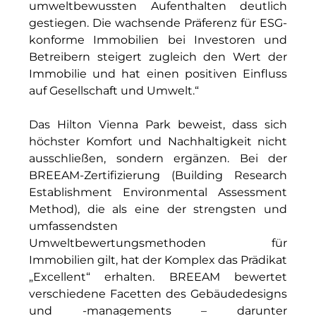
umweltbewussten Aufenthalten deutlich
Münchner Wohnen
gestiegen. Die wachsende Präferenz für ESG-
konforme Immobilien bei Investoren und
Münchner Wohnen
Betreibern steigert zugleich den Wert der
Immobilie und hat einen positiven Einfluss
National Center for Waste Management (MWAN
auf Gesellschaft und Umwelt.“
Neue Mitte Fürth
Das Hilton Vienna Park beweist, dass sich
Neuhausen Neudenken
höchster Komfort und Nachhaltigkeit nicht
ausschließen, sondern ergänzen. Bei der
Optima_Hammer
BREEAM-Zertifizierung (Building Research
Establishment Environmental Assessment
PAULUS Immobiliengruppe
Method), die als eine der strengsten und
umfassendsten
Pembroke
Umweltbewertungsmethoden für
Quartier am Bahnhof Taufkirchen
Immobilien gilt, hat der Komplex das Prädikat
„Excellent“ erhalten. BREEAM bewertet
R&S Immobilienmanagement GmbH
verschiedene Facetten des Gebäudedesigns
und -managements – darunter