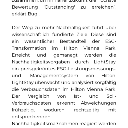
zusammen, um in naher Zukunft die höchste
The Verse
Bewertung 'Outstanding' zu erreichen“,
erklärt Bugl.
United Benefits Holding
Der Weg zu mehr Nachhaltigkeit führt über
Sponsoring
wissenschaftlich fundierte Ziele. Diese sind
Wealthcap
ein wesentlicher Bestandteil der ESG-
Transformation im Hilton Vienna Park.
WEALTHCORE Investment Management
Erreicht und gemanagt werden die
Nachhaltigkeitsvorgaben durch LightStay,
Wemolo
ein preisgekröntes ESG-Leistungsmessungs-
und -Managementsystem von Hilton.
XPAY Group
LightStay überwacht und analysiert sorgfältig
ZielstattQuartier
die Verbrauchsdaten im Hilton Vienna Park.
Der Vergleich von Ist- und Soll-
123C DIGITAL CONSULTING GMBH
Verbrauchsdaten erkennt Abweichungen
frühzeitig, wodurch rechtzeitig mit
Dr. Aribert Spiegler - Fotografie
entsprechenden
Nachhaltigkeitsmaßnahmen reagiert werden
Dr. Hans Kröner-Stiftung