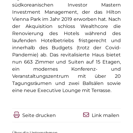
Clean Power Net (CPN)
südkoreanischen Investor Mastern
Investment Management, der das Hilton
Die Macherei
Vienna Park im Jahr 2019 erworben hat. Nach
Die Werkbank IT
der Akquisition schloss Wealthcore die
Renovierung des Hotels während des
Docunite GmbH
laufenden Hotelbetriebs fristgerecht und
innerhalb des Budgets (trotz der Covid-
Dr. Aribert Spiegler - Fotografie
Pandemie) ab. Das revitalisierte Haus bietet
nun 663 Zimmer und Suiten auf 15 Etagen,
Einfach-sparsam.de
ein modernes Konferenz- und
Eternal Power
Veranstaltungszentrum mit über 20
Tagungsräumen und zwei Ballsälen sowie
Eventnet
eine neue Executive Lounge mit Terrasse.
Finanzchef24
Frameworks
Seite drucken
Link mailen
Gemeinde Hallbergmoos
Über die Unternehmen