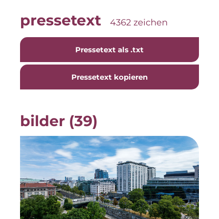
Neue Mitte Fürth
pressetext
4362 zeichen
Pride SKIN
Pressetext als .txt
Staycity Group
Lilo
Pressetext kopieren
Über uns
bilder (39)
Über SCRIVO Public Relations
Kontakt