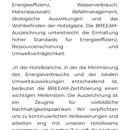
RE/MAX Germany
Energieeffizienz, Wasserverbrauch,
Materialauswahl, Abfallmanagement,
Rock Capital Group
ökologische Auswirkungen und das
Scoperty
Wohlbefinden der Hotelgäste. Die BREEAM-
Auszeichnung unterstreicht die Einhaltung
Scrivo Communications
hoher Standards für Energieeffizienz,
Ressourcenschonung und
Starlab International GmbH
Umweltverträglichkeit.
Staycity Group
„In der Hotelbranche, in der die Minimierung
Timber Factory
des Energieverbrauchs und der lokalen
Umweltauswirkungen entscheidend ist,
UBM Development
bedeutet die BREEAM-Zertifizierung einen
wichtigen Meilenstein. Die Auszeichnung ist
The Q
ein Zeugnis für vorbildliche
Nachhaltigkeitspraktiken. Wir verpflichten
The Scandinavian Ensemble
uns zu kontinuierlichen Verbesserungen und
The Stack
arbeiten eng mit unseren Hotelteams