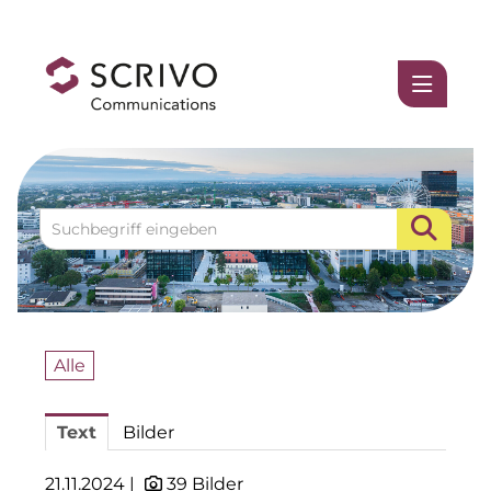
Medienmitteilungen
1337UGC
ACCUMULATA
Accumulata Operations (AOP)
AIM
Allgemeine SÜDBODEN
Alle
BHB Unternehmensgruppe
Text
Bilder
City 1 Group
Clean Intralogistics Net (CIN)
21.11.2024 |
39 Bilder