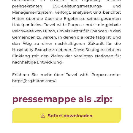
The Verse
preisgekrönten ESG-Leistungsmessungs- und
Managementsystem, verfolgt, analysiert und berichtet
Timber Factory
Hilton über die über die Ergebnisse seines gesamten
Hotelportfolios. Travel with Purpose nutzt die globale
UBM Development
Reichweite von Hilton, um als Motor für Chancen in den
Gemeinden zu wirken, in denen die Kette tätig ist, und
UNITED Benefits Holding
den Weg zu einer nachhaltigeren Zukunft für die
Hospitality-Branche zu ebnen. Diese Strategie steht im
Vonovia
Einklang mit den Zielen der Vereinten Nationen für
nachhaltige Entwicklung.
Wealthcap
Erfahren Sie mehr über Travel with Purpose unter
WEALTHCORE Investment Management
https://esg.hilton.com/
.
Wemolo
pressemappe als .zip:
XPAY
Sofort downloaden
ZielstattQuartier
123C DIGITAL CONSULTING GMBH