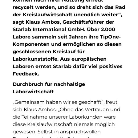
INAI
recycelt werden, und so dreht sich das Rad
der Kreislaufwirtschaft unendlich weiter“,
Initiative Central Quartier
sagt Klaus Ambos, Geschäftsführer der
Starlab International GmbH. Über 2.000
Interhyp
Labore sammeln seit Jahren ihre TipOne-
Komponenten und ermöglichen so diesen
KERNenergie GmbH
geschlossenen Kreislauf für
Kollitsch Invest
Laborkunststoffe.
Aus europäischen
Laboren erntet Starlab dafür viel positives
Lenbachhaus
Feedback.
LNGVTY
Durchbruch für nachhaltige
Laborwirtschaft
magna asset management ag
„Gemeinsam haben wir es geschafft“, freut
Malerei & Auftragsmalerei Nikolaus Kriese
sich Klaus Ambos. „Ohne das Vertrauen und
die Teilnahme unserer Laborkunden wäre
MünchenBau
diese Kreislaufwirtschaft niemals möglich
gewesen. Selbst in anspruchsvollen
Munich Airport Business Park