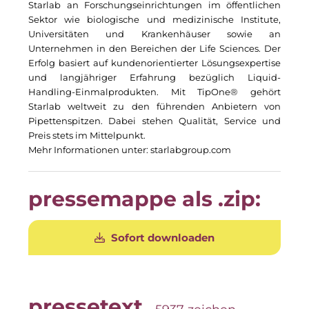
Starlab
an Forschungseinrichtungen im öffentlichen
The Verse
Sektor wie biologische und medizinische Institute,
Universitäten und Krankenhäuser sowie an
Timber Factory
Unternehmen in den Bereichen der Life Sciences. Der
Erfolg basiert auf kundenorientierter Lösungsexpertise
UBM Development
und langjähriger Erfahrung bezüglich Liquid-
Handling-Einmalprodukten.
Mit
TipOne
® gehört
UNITED Benefits Holding
Starlab
weltweit zu den führenden Anbietern von
Pipettenspitzen.
Dabei stehen Qualität, Service und
Vonovia
Preis stets im Mittelpunkt.
Mehr Informationen unter:
starlabgroup.com
Wealthcap
WEALTHCORE Investment Management
pressemappe als .zip:
Wemolo
Sofort downloaden
XPAY
ZielstattQuartier
pressetext
123C DIGITAL CONSULTING GMBH