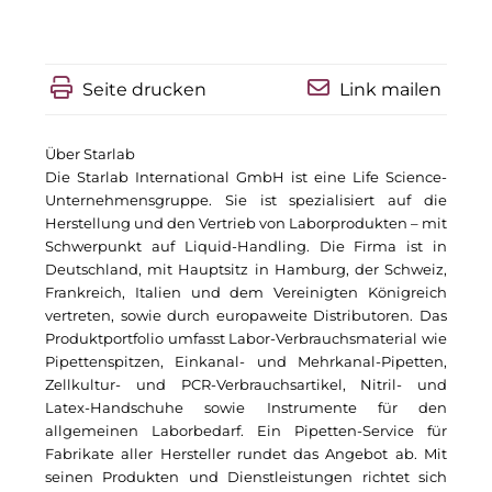
Pembroke
Quartier am Bahnhof Taufkirchen
Seite drucken
Link mailen
R&S Immobilienmanagement GmbH
RE/MAX Germany
Über Starlab
Die
Starlab
International GmbH ist eine Life Science-
Rock Capital Group
Unternehmensgruppe. Sie ist spezialisiert auf die
Herstellung und den Vertrieb von Laborprodukten – mit
Schwaiger Group
Schwerpunkt auf Liquid-Handling. Die Firma ist in
Deutschland, mit Hauptsitz in Hamburg, der Schweiz,
Scrivo Communications
Frankreich, Italien und dem Vereinigten Königreich
vertreten, sowie durch europaweite Distributoren. Das
Starlab International GmbH
Produktportfolio umfasst Labor-Verbrauchsmaterial wie
Pipettenspitzen, Einkanal- und Mehrkanal-Pipetten,
The Q
Zellkultur- und PCR-Verbrauchsartikel, Nitril- und
Latex-Handschuhe sowie Instrumente für den
The Scandinavian Ensemble
allgemeinen Laborbedarf. Ein Pipetten-Service für
Fabrikate aller Hersteller rundet das Angebot ab. Mit
The Stack
seinen Produkten und Dienstleistungen richtet sich