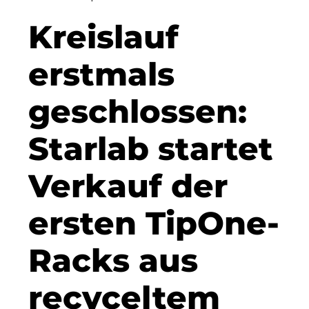
Clean Power Net (CPN)
Kreislauf
Dennis Hoppa
erstmals
CSMM
geschlossen:
DEGIV
Starlab startet
Die Macherei
Die Werkbank IT GmbH
Verkauf der
Docunite
ersten TipOne-
Eternal Power
Racks aus
Eventnet
F4 Immobilien GmbH
recyceltem