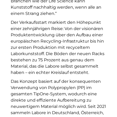
Branchen wie der Life Science kann
Kunststoff na
chhaltig
werden
, wenn alle an
Münchner Wohnen
einem Strang ziehen.“
Münchner Wohnen
Der Verkaufsstart markiert den
Höhepunkt
einer zehnjährigen Reise
:
Von der visionären
National Center for Waste Management (MWAN
Produktentwicklung über den Aufbau einer
europäischen Recycling-Infrastruktur bis hin
Neue Mitte Fürth
zur ersten Produktion
mit recyceltem
Neuhausen Neudenken
Laborkunststoff.
Die Böden der neuen Racks
bestehen zu 75 Prozen
t aus g
enau dem
Optima_Hammer
Material, das die Labore selbst gesammelt
haben – ein echter Kreislauf
entsteht
.
PAULUS Immobiliengruppe
Das Konzept basiert auf der konsequenten
Pembroke
Verwendung von Polypropylen (PP) im
gesamten TipOne-System, wodurch eine
Quartier am Bahnhof Taufkirchen
direkte und effiziente Aufbereitung zu
neuwertigem Material möglich wird. Seit 2021
R&S Immobilienmanagement GmbH
sammeln Labore in Deutschland, Österreich,