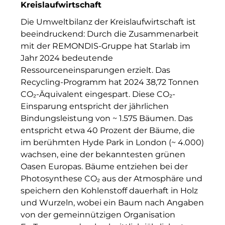
Clean Power Net (CPN)
Kreislaufwirtschaft
Die Umweltbilanz der Kreislaufwirtschaft ist
Die Macherei
beeindruckend
: D
urch die Zusammenarbeit
Die Werkbank IT
mit der REMONDIS-Gruppe hat Starlab im
Jahr 2024 bedeutende
Docunite GmbH
Ressourceneinsparungen erzielt. Das
Recycling-Programm hat 2024 38,72 Tonnen
Dr. Aribert Spiegler - Fotografie
CO₂-Äquivalent eingespart. Diese CO₂-
Einsparung entspricht der jährlichen
Einfach-sparsam.de
Bindungsleistung von
~
1.575 Bäumen.
Das
Eternal Power
entspricht etwa 40 Prozent der Bäume, die
im berühmten Hyde Park
in London
(
~ 4.000)
Eventnet
wachsen, eine der bekanntesten grünen
Oasen Europas. Bäume entziehen bei der
Finanzchef24
Photosynthese CO₂ aus der Atmosphäre und
speichern den Kohlenstoff dauerhaft in Holz
Frameworks
und Wurzeln, wobei ein Baum nach Angaben
Gemeinde Hallbergmoos
von der gemeinnützigen Organisation