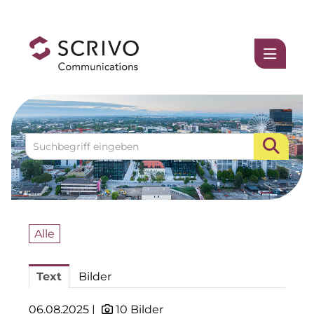
Medienmitteilungen
1337UGC
ACCUMULATA
Accumulata Operations (AOP)
AIM
Allgemeine SÜDBODEN
Alle
BHB Unternehmensgruppe
Text
Bilder
City 1 Group
Clean Intralogistics Net (CIN)
06.08.2025 |
10 Bilder