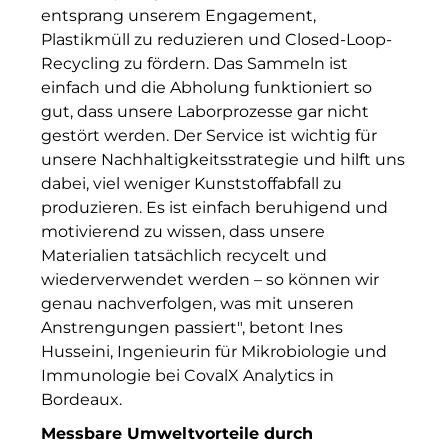
entsprang unserem Engagement,
IGENUS Immobilien
Plastikmüll zu reduzieren und Closed-Loop-
Recycling zu fördern.
Da
s Sammeln ist
Pride SKIN
einfach und die Abholung funktioniert so
gut, dass unsere Laborprozesse gar nicht
Downloads
gestört werden. Der Service ist wichtig für
1337UGC
unsere Nachhaltigkeitsstrategie und hilft uns
dabei, viel weniger Kunststoffabfall zu
ACCUMULATA
produzieren. Es ist einfach beruhigend und
motivierend zu wissen, dass unsere
Accumulata Operations (AOP)
Materialien tatsächlich recycelt und
wiederverwendet werden – so können wir
AIM
genau nachverfolgen, was mit unseren
Allgemeine SÜDBODEN
Anstrengungen passiert
", betont Ines
Husseini,
Ingenieurin für Mikrobiologie und
City 1 Group
Immunologie
bei CovalX Analytics in
Bordeaux.
Clean Intralogistics Net (CIN)
Messbare Umweltvorteile durch