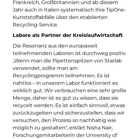
RE/MAX Germany
Frankreich, Großbritannien und ab diesem
Jahr auch in Italien systematisch ihre TipOne-
Rock Capital Group
Kunststoffabfälle über den etablierten
Recycling-Service.
Scoperty
Labore als Partner der Kreislaufwirtschaft
Scrivo Communications
Die Resonanz aus den europaweit
teilnehmenden Laboren ist durchweg positiv.
Starlab International GmbH
„Wenn man die Pipettenspitzen von Starlab
Staycity Group
verwendet, sollte man am
Recyclingprogramm teilnehmen. Es ist
Timber Factory
nahtlos – in unserem Labor funktioniert es
wirklich gut. Wir verbrauchen eine sehr große
UBM Development
Menge, daher ist es gut zu wissen, dass sie
recycelt werden. Es ist einfach sinnvoll, etwas
The Q
zurückzugeben und sicherzustellen, dass wir
The Scandinavian Ensemble
versuchen, den Prozess so nachhaltig wie
möglich zu gestalten", erklärt Nisha Nair,
The Stack
Forschungsmitarbeiterin der University of