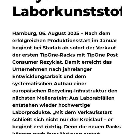
Finanzchef24
Laborkunststoff
Frameworks
Gemeinde Hallbergmoos
Hamburg, 06. August 2025 – Nach dem
Gemeinde Taufkirchen
erfolgreichen Produktionsstart im Januar
beginnt bei Starlab ab sofort der Verkauf
Gesangskollektiv Michael Ritter
der ersten TipOne-Racks mit TipOne Post
Consumer Rezyklat. Damit erreicht das
GWG Städtische Wohnungsgesellschaft Münc
Unternehmen nach jahrelanger
Entwicklungsarbeit und dem
H2Global
systematischen Aufbau einer
Hallberger Kultursommer
europäischen Recycling-Infrastruktur den
nächsten Meilenstein: Aus Laborabfällen
HERZOG MAX
entstehen wieder hochwertige
Laborprodukte. „Mit dem Verkaufsstart
Hausbank München
schließt sich nicht nur der Kreislauf – er
beginnt erst richtig. Denn die neuen Racks
Hotel Königshof München GmbH & Co. KG
können nach ihrer Nutzung erneut