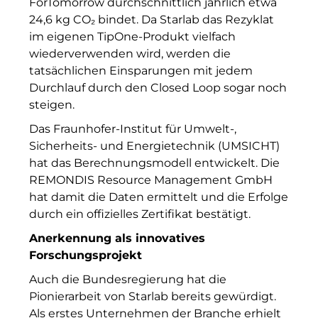
ForTomorrow durchschnittlich jährlich etwa
Gemeinde Taufkirchen
24,6 kg CO₂ bindet. Da Starlab das Rezyklat
im eigenen TipOne-Produkt vielfach
Georg-Kronawitter-Platz
wiederverwenden wird, werden die
tatsächlichen Einsparungen mit jedem
Gesangskollektiv Michael Ritter
Durchlauf durch den Closed Loop sogar noch
H2Global
steigen.
Das Fraunhofer-Institut für Umwelt-,
Hallberger Kultursommer
Sicherheits- und Energietechnik (UMSICHT)
Hausbank München
hat das Berechnungsmodell entwickelt. Die
REMONDIS
Resource Management GmbH
HERZOG MAX
hat damit die Daten ermittelt und die Erfolge
durch ein offizielles Zertifikat bestätigt.
Hotel Königshof München GmbH & Co. KG
Anerkennung als innovatives
IGENUS Immobilien
Forschungsprojekt
Auch die Bundesregierung hat die
Initiative Central Quartier
Pionierarbeit von Starlab bereits gewürdigt.
KERNenergie
Als erstes Unternehmen der Branche erhielt