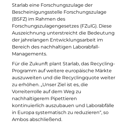
Starlab eine Forschungszulage der
Kollitsch Invest
Bescheinigungsstelle Forschungszulage
(BSFZ) im Rahmen des
LNGVTY
Forschungszulagengesetzes (FZulG). Diese
Auszeichnung unterstreicht die Bedeutung
Malerei & Auftragsmalerei Nikolaus Kriese
der jahrelangen Entwicklungsarbeit im
Munich Art District (MAD)
Bereich des nachhaltigen Laborabfall-
Managements.
MünchenBau
Für die Zukunft plant Starlab, das Recycling-
Münchner Wohnen
Programm auf weitere europäische Märkte
auszuweiten und die Recyclingquote weiter
Munich Airport Business Park
zu erhöhen. „Unser Ziel ist es, die
Vorreiterrolle auf dem Weg zu
National Center for Waste Management (MWAN
nachhaltigerem Pipettieren
kontinuierlich
auszubauen und Laborabfälle
Neuhausen Neudenken
in Europa systematisch zu reduzieren“, so
PAULUS Immobiliengruppe
Ambos abschließend.