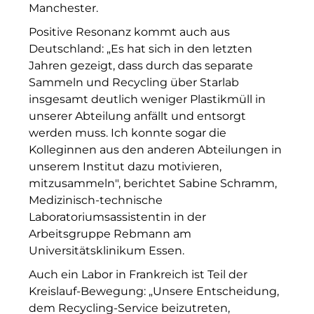
Manchester.
The Verse
Positive Resonanz kommt auch aus
United Benefits Holding
Deutschland: „Es hat sich in den letzten
Jahren gezeigt, dass durch das separate
Sponsoring
Sammeln und Recycling über Starlab
insgesamt deutlich weniger Plastikmüll in
Wealthcap
unserer Abteilung anfällt und entsorgt
WEALTHCORE Investment Management
werden muss. Ich konnte sogar die
Kolleginnen aus den anderen Abteilungen in
Wemolo
unserem Institut dazu motivieren,
mitzusammeln", berichtet Sabine Schramm,
XPAY Group
Medizinisch-
technische
L
aboratoriumsassistentin in der
ZielstattQuartier
Arbeitsgruppe Rebmann am
123C DIGITAL CONSULTING GMBH
Universitätsklinikum Essen.
Auch ein Labor in Frankreich ist Teil der
Dr. Aribert Spiegler - Fotografie
Kreislauf-Bewegung: „Unsere Entscheidung,
Dr. Hans Kröner-Stiftung
dem Recycling-Service beizutreten,