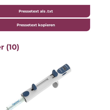
Pressetext als .txt
Pressetext kopieren
r (10)