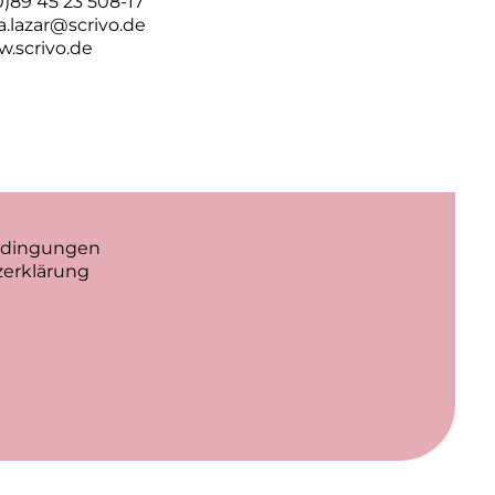
(0)89 45 23 508-17
lla.lazar@scrivo.de
.scrivo.de
edingungen
erklärung