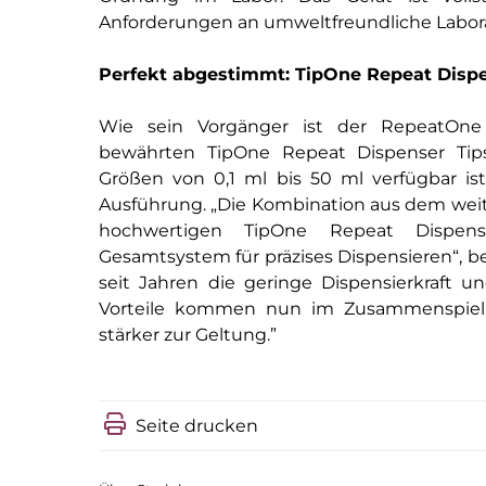
Anforderungen an umweltfreundliche Labora
Perfekt abgestimmt:
TipOne
Repeat Disp
Wie sein Vorgänger ist der
RepeatOn
bewährten
TipOne
Repeat Dispenser
Tip
Größen von 0,1 ml bis 50 ml verfügbar ist,
Ausführung.
„
Die Kombination aus dem
wei
hochwertigen
TipOne
Repeat Dispe
Gesamtsystem für präzises Dispensieren
“
, 
seit Jahren die geringe Dispensierkraft u
Vorteile kommen nun im Zusammenspi
stärker zur Geltung.
”
Seite drucken