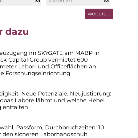
50
2 000 x 1 350
weitere ...
r dazu
Neuzugang im SKYGATE am MABP in
ock Capital Group vermietet 600
meter Labor- und Officeflächen an
che Forschungseinrichtung
igkeit. Neue Potenziale. Neujustierung:
opas Labore lähmt und welche Hebel
 entfalten
lwahl, Passform, Durchbruchzeiten: 10
ür den sicheren Laborhandschuh