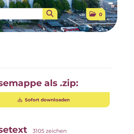
0
semappe als .zip:
Sofort downloaden
setext
3105 zeichen