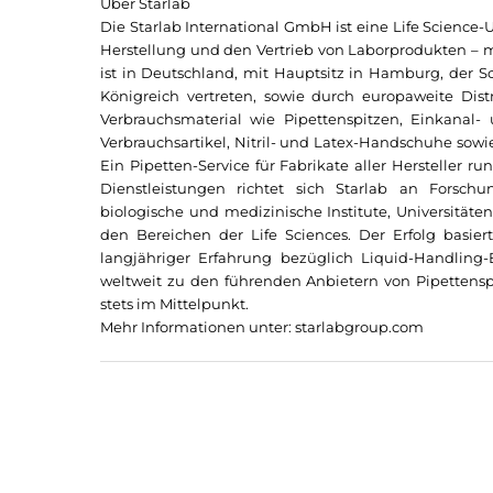
Über Starlab
Die
Starlab
International GmbH ist eine Life Science-U
Herstellung und den Vertrieb von Laborprodukten – 
ist in Deutschland, mit Hauptsitz in Hamburg, der S
Königreich vertreten, sowie durch europaweite Dist
Verbrauchsmaterial wie Pipettenspitzen, Einkanal-
Verbrauchsartikel, Nitril- und Latex-Handschuhe sow
Ein Pipetten-Service für Fabrikate aller Hersteller 
Dienstleistungen richtet sich
Starlab
an Forschung
biologische und medizinische Institute, Universitä
den Bereichen der Life Sciences. Der Erfolg basier
langjähriger Erfahrung bezüglich Liquid-Handling
weltweit zu den führenden Anbietern von Pipettens
stets im Mittelpunkt.
Mehr Informationen unter:
starlabgroup.com