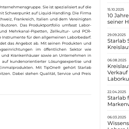
nternehmensgruppe. Sie ist spezialisiert auf die
15.10.2025
mit Schwerpunkt auf Liquid-Handling. Die Firma
10 Jahre
chweiz, Frankreich, Italien und dem Vereinigten
seiner 
ributoren. Das Produktportfolio umfasst Labor-
 und Mehrkanal-Pipetten, Zellkultur- und PCR-
29.09.2025
ie Instrumente für den allgemeinen Laborbedarf.
Starlab 
rundet das Angebot ab. Mit seinen Produkten und
Kreislau
seinrichtungen im öffentlichen Sektor wie
ten und Krankenhäuser sowie an Unternehmen in
06.08.2025
t auf kundenorientierter Lösungsexpertise und
Kreislau
-Einmalprodukten.
Mit
TipOne
® gehört
Starlab
Verkauf
pitzen.
Dabei stehen Qualität, Service und Preis
Laborku
22.04.2025
Starlab 
Marken
06.03.2025
Wissens