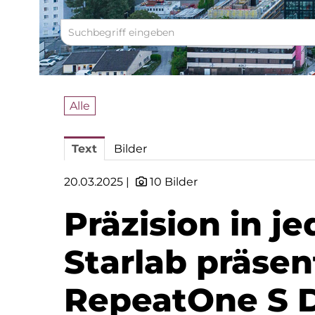
Alle
Text
Bilder
20.03.2025 |
10 Bilder
Präzision in j
Starlab präsen
RepeatOne S 