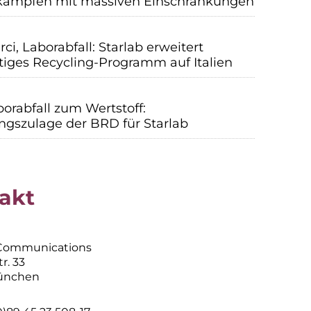
kämpfen mit massiven Einschränkungen
rci, Laborabfall: Starlab erweitert
tiges Recycling-Programm auf Italien
orabfall zum Wertstoff:
ngszulage der BRD für Starlab
akt
r
Communications
r. 33
ünchen