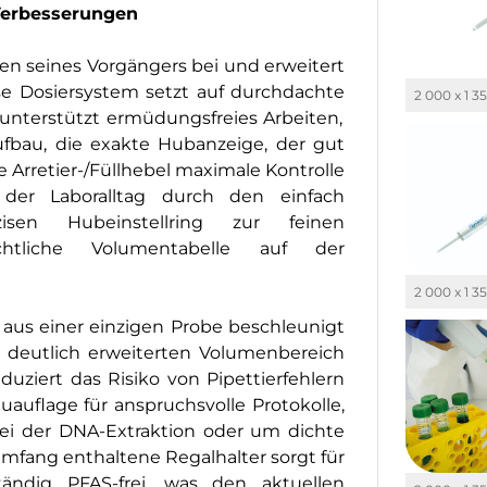
Verbesserungen
ken seines Vorgängers bei und erweitert
ise Dosiersystem
setzt auf durchdachte
2 000 x 1 3
unterstützt ermüdungsfreies Arbeiten,
ufbau, die exakte Hubanzeige, der gut
re
Arretier-
/Füllhebel maximale Kontrolle
d der
Laboralltag durch den einfach
sen Hubeinstellring zur feinen
htliche Volumentabelle auf der
2 000 x 1 3
 aus einer einzigen Probe beschleunigt
m deutlich erweiterten Volumenbereich
eduziert
das Risiko von Pipettierfehlern
uauflage für anspruchsvolle
Protokolle,
i der DNA-Extraktion oder
um
dichte
umfang enthaltene Regalhalter sorgt für
ständig PFA
S
-frei, was den aktuellen