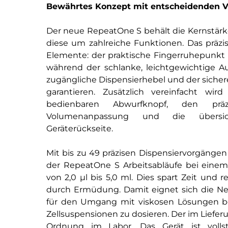
Bewährtes Konzept mit entscheidenden 
Der neue
RepeatOne
S behält die Kernstär
diese um zahlreiche Funktionen.
Das präz
Elemente: der praktische Fingerruhepunkt 
während der schlanke, leichtgewichtige A
zugängliche Dispensierhebel und der siche
garantieren.
Zusätzlich vereinfacht wir
bedienbaren
Abwurfknopf
, den präzi
Volumenanpassung und die übersic
Geräterückseite.
Mit bis zu 49 präzisen Dispensiervorgängen
der
RepeatOne
S Arbeitsabläufe bei eine
von 2,0 µl bis 5,0 ml. Dies spart Zei
t und r
durch Ermüdung
.
Damit eignet sich die Ne
für den
Umgang mit viskosen Lösungen be
Zellsuspensionen
zu dosieren
.
Der im Liefer
Ordnung im Labor.
Das
Gerät
ist
voll