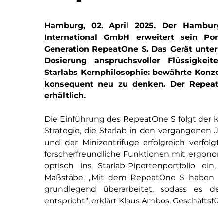
Hamburg, 02
. April 2025.
Der Hamburg
International GmbH erweitert sein Por
Generation
RepeatOne
S. Das Gerät unter
Dosierung anspruchsvoller Flüssigkei
Starlabs
Kernphilosophie: bewährte Konze
konsequent neu zu denken. Der
Repea
erhältlich.
Die Einführung des RepeatOne S folgt der
Strategie, die Starlab in den vergangenen 
und der Minizentrifuge erfolgreich verfo
forscherfreundliche Funktionen mit ergono
optisch ins Starlab-Pipettenportfolio ei
Maßstäbe. „Mit dem RepeatOne S haben w
grundlegend überarbeitet, sodass es 
entspricht
”
, erklärt Klaus Ambos, Geschäftsf