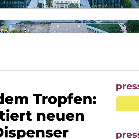
pres
edem Tropfen:
tiert neuen
Dispenser
pres