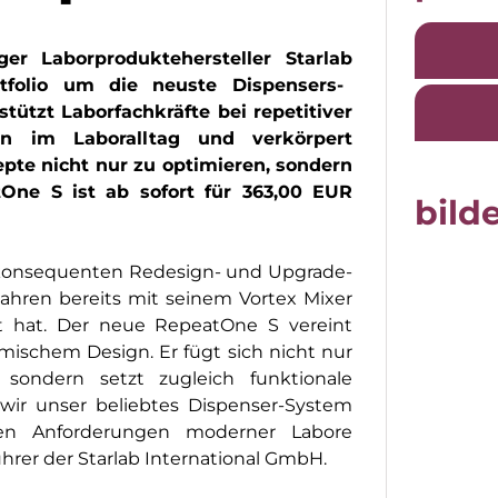
er Laborproduktehersteller
Starlab
tfolio
um
d
ie neuste Dispensers-
stützt Laborfachkräfte bei repetitiver
ten im Laboralltag und verkörpert
pte nicht nur zu optimieren, sondern
tOne
S ist ab
sofort
für 363,00 EUR
bilde
 konsequenten Redesign- und Upgrade-
Jahren bereits mit seinem Vortex Mixer
lgt hat. Der neue RepeatOne S vereint
mischem Design. Er fügt sich nicht nur
n, sondern setzt zugleich funktionale
ir unser beliebtes Dispenser-System
den Anforderungen moderner Labore
ührer der Starlab International GmbH.