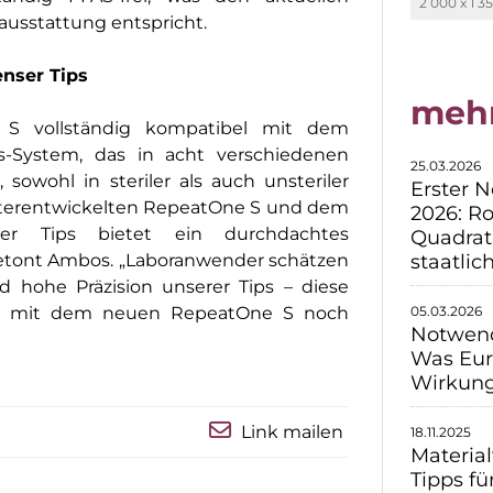
2 000 x 1 3
usstattung entspricht.
enser
Tips
meh
e
S vollständig kompatibel mit dem
s
-System, das in acht verschiedenen
25.03.2026
 sowohl in steriler als auch unsteriler
Erster 
terentwickelten
RepeatOne
S und
dem
2026: R
nser
Tips
bietet ein durchdachtes
Quadrat
staatli
betont Ambos.
„
Laboranwender schätzen
nd hohe Präzision unserer
Tips
– diese
05.03.2026
el mit dem neuen
RepeatOne
S noch
Notwend
Was Eur
Wirkung
Link mailen
18.11.2025
Materia
Tipps f