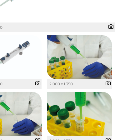
50
50
2 000 x 1 350