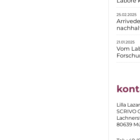
Labore 
25.02.2025
Arrivede
nachhal
21.01.2025
Vom Lab
Forschu
kont
Lilla Laza
SCRIVO 
Lachnerst
80639 M