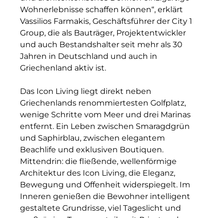
Wohnerlebnisse schaffen können“, erklärt
Münchner Wohnen
Vassilios Farmakis, Geschäftsführer der City 1
Group, die als Bauträger, Projektentwickler
Münchner Wohnen
und auch Bestandshalter seit mehr als 30
Jahren in Deutschland und auch in
National Center for Waste Management (MWAN
Griechenland aktiv ist.
Neue Mitte Fürth
Das Icon Living liegt direkt neben
Neuhausen Neudenken
Griechenlands renommiertesten Golfplatz,
wenige Schritte vom Meer und drei Marinas
Optima_Hammer
entfernt. Ein Leben zwischen Smaragdgrün
und Saphirblau, zwischen elegantem
PAULUS Immobiliengruppe
Beachlife und exklusiven Boutiquen.
Pembroke
Mittendrin: die fließende, wellenförmige
Architektur des Icon Living, die Eleganz,
Quartier am Bahnhof Taufkirchen
Bewegung und Offenheit widerspiegelt. Im
Inneren genießen die Bewohner intelligent
R&S Immobilienmanagement GmbH
gestaltete Grundrisse, viel Tageslicht und