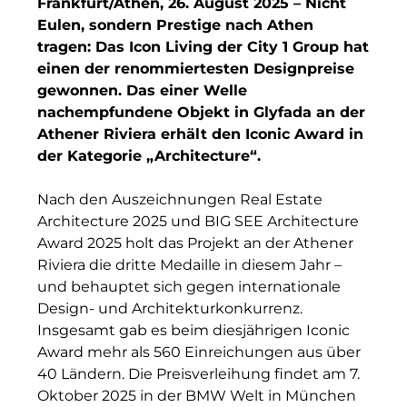
Frankfurt/Athen, 26. August 2025 – Nicht
Finanzchef24
Eulen, sondern Prestige nach Athen
Frameworks
tragen: Das Icon Living der City 1 Group hat
einen der renommiertesten Designpreise
Gemeinde Hallbergmoos
gewonnen. Das einer Welle
nachempfundene Objekt in Glyfada an der
Gemeinde Taufkirchen
Athener Riviera erhält den Iconic Award in
der Kategorie „Architecture“.
Gesangskollektiv Michael Ritter
GWG Städtische Wohnungsgesellschaft Münc
Nach den Auszeichnungen Real Estate
Architecture 2025 und BIG SEE Architecture
H2Global
Award 2025 holt das Projekt an der Athener
Riviera die dritte Medaille in diesem Jahr –
Hallberger Kultursommer
und behauptet sich gegen internationale
Design- und Architekturkonkurrenz.
HERZOG MAX
Insgesamt gab es beim diesjährigen Iconic
Hausbank München
Award mehr als 560 Einreichungen aus über
40 Ländern. Die Preisverleihung findet am 7.
Hotel Königshof München GmbH & Co. KG
Oktober 2025 in der BMW Welt in München