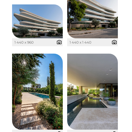
The Verse
Timber Factory
UBM Development
UNITED Benefits Holding
1 440 x 960
1 440 x 1 440
Vonovia
Wealthcap
WEALTHCORE Investment Management
Wemolo
XPAY
ZielstattQuartier
123C DIGITAL CONSULTING GMBH