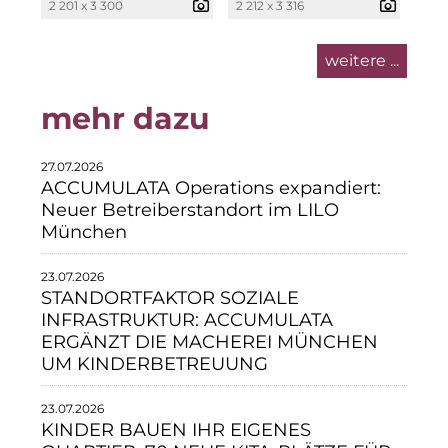
2 201 x 3 300
2 212 x 3 316
Neue Mitte Fürth
weitere ...
Pride SKIN
mehr dazu
Staycity Group
Lilo
27.07.2026
ACCUMULATA Operations expandiert:
Über uns
Neuer Betreiberstandort im LILO
München
Über SCRIVO Public Relations
23.07.2026
Kontakt
STANDORTFAKTOR SOZIALE
INFRASTRUKTUR: ACCUMULATA
ERGÄNZT DIE MACHEREI MÜNCHEN
UM KINDERBETREUUNG
23.07.2026
KINDER BAUEN IHR EIGENES