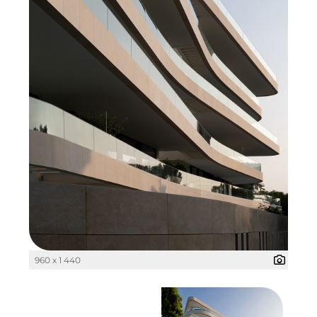
Pembroke
Quartier am Bahnhof Taufkirchen
R&S Immobilienmanagement GmbH
RE/MAX Germany
Rock Capital Group
Schwaiger Group
Scrivo Communications
Starlab International GmbH
The Q
960 x 1 440
The Scandinavian Ensemble
The Stack