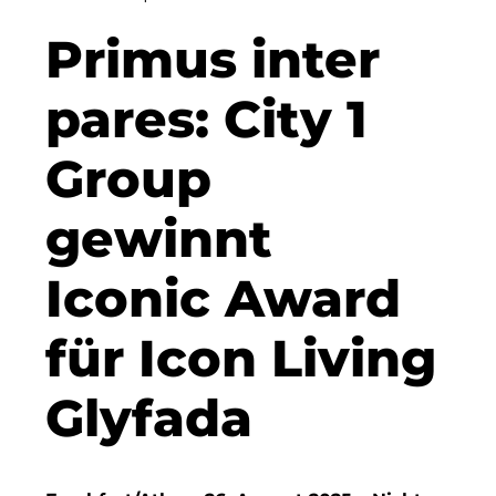
Clean Power Net (CPN)
Primus inter
Dennis Hoppa
pares: City 1
CSMM
Group
DEGIV
gewinnt
Die Macherei
Die Werkbank IT GmbH
Iconic Award
Docunite
für Icon Living
Eternal Power
Glyfada
Eventnet
F4 Immobilien GmbH