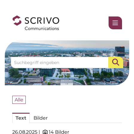
Medienmitteilungen
1337UGC
ACCUMULATA
Accumulata Operations (AOP)
AIM
Allgemeine SÜDBODEN
Alle
BHB Unternehmensgruppe
Text
Bilder
City 1 Group
Clean Intralogistics Net (CIN)
26.08.2025 |
14 Bilder