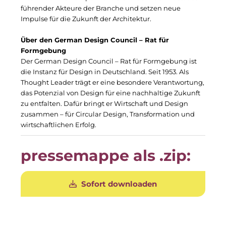
Gemeinde Taufkirchen
führender Akteure der Branche und setzen neue
Impulse für die Zukunft der Architektur.
Georg-Kronawitter-Platz
Über den German Design Council – Rat für
Gesangskollektiv Michael Ritter
Formgebung
Der German Design Council – Rat für Formgebung ist
H2Global
die Instanz für Design in Deutschland. Seit 1953. Als
Thought Leader trägt er eine besondere Verantwortung,
Hallberger Kultursommer
das Potenzial von Design für eine nachhaltige Zukunft
zu entfalten. Dafür bringt er Wirtschaft und Design
Hausbank München
zusammen – für Circular Design, Transformation und
wirtschaftlichen Erfolg.
HERZOG MAX
pressemappe als .zip:
Hotel Königshof München GmbH & Co. KG
IGENUS Immobilien
Sofort downloaden
Initiative Central Quartier
KERNenergie