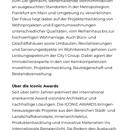
Clean Power Net (CPN)
zum Ziel gemacht, werterhaltende Wohnimmobilien
an ausgesuchten Standorten in der Metropolregion
Die Macherei
Frankfurt am Main und Umgebung zu verwirklichen.
Der Fokus liegt dabei auf der Projektentwicklung von
Die Werkbank IT
Wohnprojekten und Eigentumswohnungen
unterschiedlicher Qualitäten, vom Reihenhaus bis zur
Docunite GmbH
hochwertigen Wohnanlage. Auch Büro- und
Geschäftshäuser sowie Umbauten, Revitalisierungen
Dr. Aribert Spiegler - Fotografie
und Sanierungsobjekte im Wohnbereich gehören zum
Leistungsspektrum der City 1 Group. Dabei agiert der
Einfach-sparsam.de
Immobilienexperte in den vier Kernkompetenzen
Investition, Projektentwicklung, Bauträgerschaft und
Eternal Power
Bestandsverwaltung.
Eventnet
Über die Iconic Awards
Seit über zehn Jahren prämiert der international
Finanzchef24
anerkannte Award visionäre Architektur und
nachhaltige Lösungen. Die ICONIC AWARDS bringen
Frameworks
herausragende Projekte aus den Bereichen Stadt- und
Landschaftskonzepte, Innenarchitektur,
Gemeinde Hallbergmoos
Produktentwicklung und innovative Materialien ins
internationale Rampenlicht. Sie fördern den Austausch