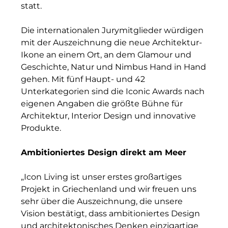
statt.
INAI
Die internationalen Jurymitglieder würdigen
Initiative Central Quartier
mit der Auszeichnung die neue Architektur-
Interhyp
Ikone an einem Ort, an dem Glamour und
Geschichte, Natur und Nimbus Hand in Hand
KERNenergie GmbH
gehen. Mit fünf Haupt- und 42
Unterkategorien sind die Iconic Awards nach
Kollitsch Invest
eigenen Angaben die größte Bühne für
Architektur, Interior Design und innovative
Lenbachhaus
Produkte.
LNGVTY
Ambitioniertes Design direkt am Meer
magna asset management ag
„Icon Living ist unser erstes großartiges
Malerei & Auftragsmalerei Nikolaus Kriese
Projekt in Griechenland und wir freuen uns
sehr über die Auszeichnung, die unsere
MünchenBau
Vision bestätigt, dass ambitioniertes Design
Munich Airport Business Park
und architektonisches Denken einzigartige