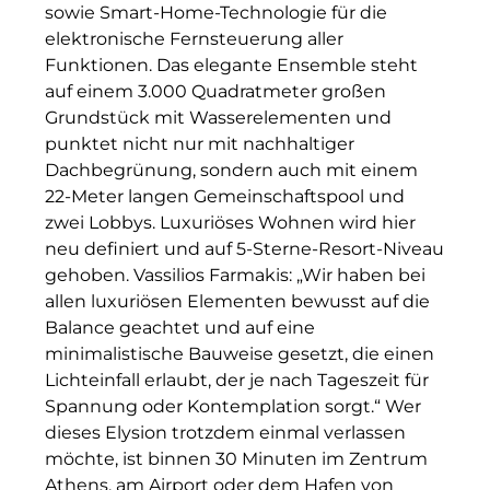
sowie Smart-Home-Technologie für die
The Verse
elektronische Fernsteuerung aller
Funktionen. Das elegante Ensemble steht
United Benefits Holding
auf einem 3.000 Quadratmeter großen
Sponsoring
Grundstück mit Wasserelementen und
punktet nicht nur mit nachhaltiger
Wealthcap
Dachbegrünung, sondern auch mit einem
22-Meter langen Gemeinschaftspool und
WEALTHCORE Investment Management
zwei Lobbys. Luxuriöses Wohnen wird hier
neu definiert und auf 5-Sterne-Resort-Niveau
Wemolo
gehoben. Vassilios Farmakis: „Wir haben bei
XPAY Group
allen luxuriösen Elementen bewusst auf die
Balance geachtet und auf eine
ZielstattQuartier
minimalistische Bauweise gesetzt, die einen
Lichteinfall erlaubt, der je nach Tageszeit für
123C DIGITAL CONSULTING GMBH
Spannung oder Kontemplation sorgt.“ Wer
dieses Elysion trotzdem einmal verlassen
Dr. Aribert Spiegler - Fotografie
möchte, ist binnen 30 Minuten im Zentrum
Dr. Hans Kröner-Stiftung
Athens, am Airport oder dem Hafen von