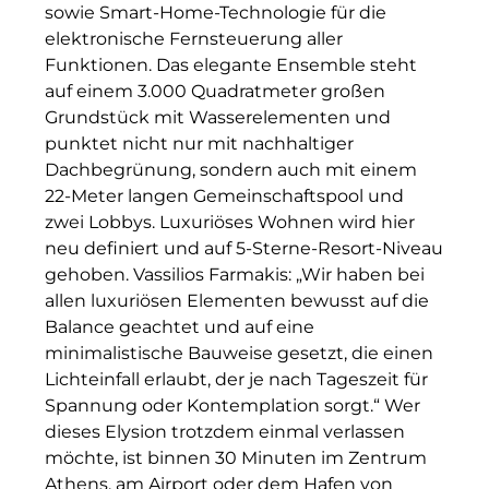
sowie Smart-Home-Technologie für die
The Verse
elektronische Fernsteuerung aller
Funktionen. Das elegante Ensemble steht
United Benefits Holding
auf einem 3.000 Quadratmeter großen
Sponsoring
Grundstück mit Wasserelementen und
punktet nicht nur mit nachhaltiger
Wealthcap
Dachbegrünung, sondern auch mit einem
22-Meter langen Gemeinschaftspool und
WEALTHCORE Investment Management
zwei Lobbys. Luxuriöses Wohnen wird hier
neu definiert und auf 5-Sterne-Resort-Niveau
Wemolo
gehoben. Vassilios Farmakis: „Wir haben bei
XPAY Group
allen luxuriösen Elementen bewusst auf die
Balance geachtet und auf eine
ZielstattQuartier
minimalistische Bauweise gesetzt, die einen
Lichteinfall erlaubt, der je nach Tageszeit für
123C DIGITAL CONSULTING GMBH
Spannung oder Kontemplation sorgt.“ Wer
dieses Elysion trotzdem einmal verlassen
Dr. Aribert Spiegler - Fotografie
möchte, ist binnen 30 Minuten im Zentrum
Dr. Hans Kröner-Stiftung
Athens, am Airport oder dem Hafen von