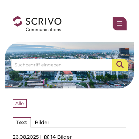
Medienmitteilungen
1337UGC
ACCUMULATA
Accumulata Operations (AOP)
AIM
Allgemeine SÜDBODEN
Alle
BHB Unternehmensgruppe
Text
Bilder
City 1 Group
Clean Intralogistics Net (CIN)
26.08.2025 |
14 Bilder