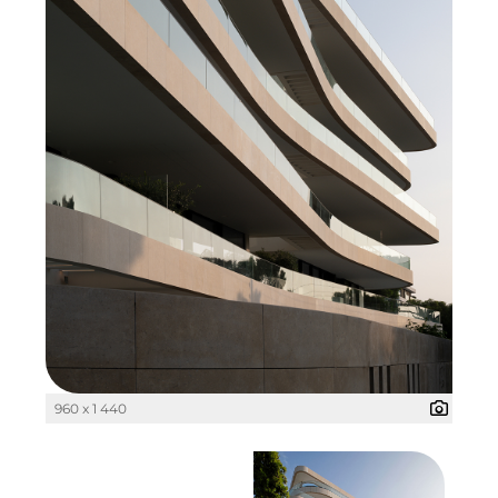
Pembroke
Quartier am Bahnhof Taufkirchen
R&S Immobilienmanagement GmbH
RE/MAX Germany
Rock Capital Group
Schwaiger Group
Scrivo Communications
Starlab International GmbH
The Q
960 x 1 440
The Scandinavian Ensemble
The Stack