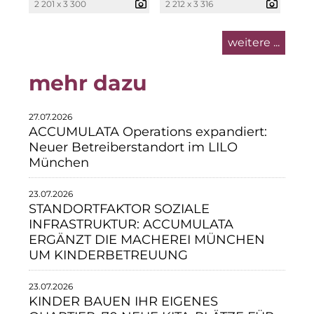
2 201 x 3 300
2 212 x 3 316
Neue Mitte Fürth
weitere ...
Pride SKIN
mehr dazu
Staycity Group
Lilo
27.07.2026
ACCUMULATA Operations expandiert:
Über uns
Neuer Betreiberstandort im LILO
München
Über SCRIVO Public Relations
23.07.2026
Kontakt
STANDORTFAKTOR SOZIALE
INFRASTRUKTUR: ACCUMULATA
ERGÄNZT DIE MACHEREI MÜNCHEN
UM KINDERBETREUUNG
23.07.2026
KINDER BAUEN IHR EIGENES