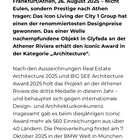
Frankfurt/Athen, 26. August 2025 – Nicht
Finanzchef24
Eulen, sondern Prestige nach Athen
Frameworks
tragen: Das Icon Living der City 1 Group hat
einen der renommiertesten Designpreise
Gemeinde Hallbergmoos
gewonnen. Das einer Welle
nachempfundene Objekt in Glyfada an der
Gemeinde Taufkirchen
Athener Riviera erhält den Iconic Award in
der Kategorie „Architecture“.
Gesangskollektiv Michael Ritter
GWG Städtische Wohnungsgesellschaft Münc
Nach den Auszeichnungen Real Estate
Architecture 2025 und BIG SEE Architecture
H2Global
Award 2025 holt das Projekt an der Athener
Riviera die dritte Medaille in diesem Jahr –
Hallberger Kultursommer
und behauptet sich gegen internationale
Design- und Architekturkonkurrenz.
HERZOG MAX
Insgesamt gab es beim diesjährigen Iconic
Hausbank München
Award mehr als 560 Einreichungen aus über
40 Ländern. Die Preisverleihung findet am 7.
Hotel Königshof München GmbH & Co. KG
Oktober 2025 in der BMW Welt in München