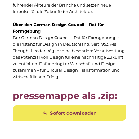
Gemeinde Taufkirchen
führender Akteure der Branche und setzen neue
Impulse für die Zukunft der Architektur.
Georg-Kronawitter-Platz
Über den German Design Council – Rat für
Gesangskollektiv Michael Ritter
Formgebung
Der German Design Council – Rat für Formgebung ist
H2Global
die Instanz für Design in Deutschland. Seit 1953. Als
Thought Leader trägt er eine besondere Verantwortung,
Hallberger Kultursommer
das Potenzial von Design für eine nachhaltige Zukunft
zu entfalten. Dafür bringt er Wirtschaft und Design
Hausbank München
zusammen – für Circular Design, Transformation und
wirtschaftlichen Erfolg.
HERZOG MAX
pressemappe als .zip:
Hotel Königshof München GmbH & Co. KG
IGENUS Immobilien
Sofort downloaden
Initiative Central Quartier
KERNenergie