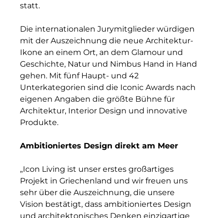
statt.
INAI
Die internationalen Jurymitglieder würdigen
Initiative Central Quartier
mit der Auszeichnung die neue Architektur-
Interhyp
Ikone an einem Ort, an dem Glamour und
Geschichte, Natur und Nimbus Hand in Hand
KERNenergie GmbH
gehen. Mit fünf Haupt- und 42
Unterkategorien sind die Iconic Awards nach
Kollitsch Invest
eigenen Angaben die größte Bühne für
Architektur, Interior Design und innovative
Lenbachhaus
Produkte.
LNGVTY
Ambitioniertes Design direkt am Meer
magna asset management ag
„Icon Living ist unser erstes großartiges
Malerei & Auftragsmalerei Nikolaus Kriese
Projekt in Griechenland und wir freuen uns
sehr über die Auszeichnung, die unsere
MünchenBau
Vision bestätigt, dass ambitioniertes Design
Munich Airport Business Park
und architektonisches Denken einzigartige