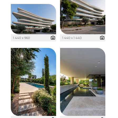
The Verse
Timber Factory
UBM Development
UNITED Benefits Holding
1 440 x 960
1 440 x 1 440
Vonovia
Wealthcap
WEALTHCORE Investment Management
Wemolo
XPAY
ZielstattQuartier
123C DIGITAL CONSULTING GMBH