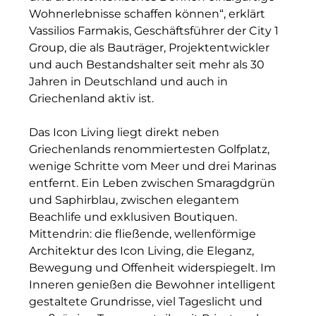
Wohnerlebnisse schaffen können“, erklärt
Münchner Wohnen
Vassilios Farmakis, Geschäftsführer der City 1
Group, die als Bauträger, Projektentwickler
Münchner Wohnen
und auch Bestandshalter seit mehr als 30
Jahren in Deutschland und auch in
National Center for Waste Management (MWAN
Griechenland aktiv ist.
Neue Mitte Fürth
Das Icon Living liegt direkt neben
Neuhausen Neudenken
Griechenlands renommiertesten Golfplatz,
wenige Schritte vom Meer und drei Marinas
Optima_Hammer
entfernt. Ein Leben zwischen Smaragdgrün
und Saphirblau, zwischen elegantem
PAULUS Immobiliengruppe
Beachlife und exklusiven Boutiquen.
Pembroke
Mittendrin: die fließende, wellenförmige
Architektur des Icon Living, die Eleganz,
Quartier am Bahnhof Taufkirchen
Bewegung und Offenheit widerspiegelt. Im
Inneren genießen die Bewohner intelligent
R&S Immobilienmanagement GmbH
gestaltete Grundrisse, viel Tageslicht und