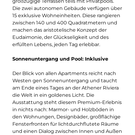
großzügige Terrassen teils mit Privatpools.
RE/MAX Germany
Die zwei autonomen Gebäude verfügen über
Rock Capital Group
15 exklusive Wohneinheiten. Diese rangieren
zwischen 140 und 400 Quadratmetern und
Scoperty
machen das aristotelische Konzept der
Eudaimonie, der Glückseligkeit und des
Scrivo Communications
erfüllten Lebens, jeden Tag erlebbar.
Starlab International GmbH
Sonnenuntergang und Pool: Inklusive
Staycity Group
Der Blick von allen Apartments reicht nach
Timber Factory
Westen gen Sonnenuntergang und taucht
am Ende eines Tages an der Athener Riviera
UBM Development
die Welt in ein goldenes Licht. Die
Ausstattung steht diesem Premium-Erlebnis
The Q
in nichts nach: Marmor- und Holzböden in
The Scandinavian Ensemble
den Wohnungen, Designbäder, großflächige
Fensterfronten für lichtdurchflutete Räume
The Stack
und einen Dialog zwischen Innen und Außen