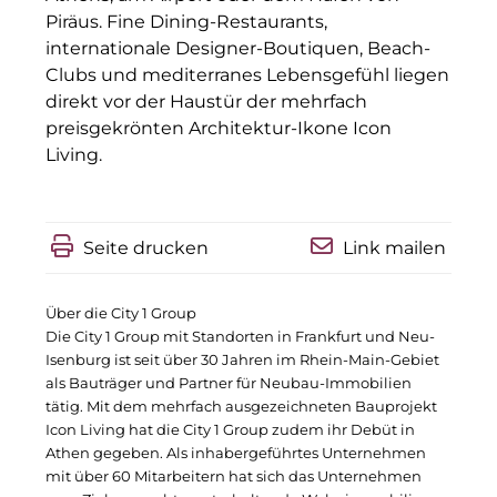
Piräus. Fine Dining-Restaurants,
IGENUS Immobilien
internationale Designer-Boutiquen, Beach-
Clubs und mediterranes Lebensgefühl liegen
Pride SKIN
direkt vor der Haustür der mehrfach
Downloads
preisgekrönten Architektur-Ikone Icon
Living.
1337UGC
ACCUMULATA
Seite drucken
Link mailen
Accumulata Operations (AOP)
AIM
Über die City 1 Group
Die City 1 Group mit Standorten in Frankfurt und Neu-
Allgemeine SÜDBODEN
Isenburg ist seit über 30 Jahren im Rhein-Main-Gebiet
als Bauträger und Partner für Neubau-Immobilien
City 1 Group
tätig. Mit dem mehrfach ausgezeichneten Bauprojekt
Icon Living hat die City 1 Group zudem ihr Debüt in
Clean Intralogistics Net (CIN)
Athen gegeben. Als inhabergeführtes Unternehmen
mit über 60 Mitarbeitern hat sich das Unternehmen