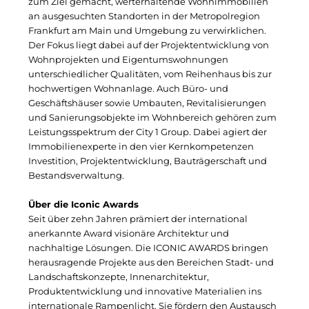
Clean Power Net (CPN)
zum Ziel gemacht, werterhaltende Wohnimmobilien
an ausgesuchten Standorten in der Metropolregion
Die Macherei
Frankfurt am Main und Umgebung zu verwirklichen.
Der Fokus liegt dabei auf der Projektentwicklung von
Die Werkbank IT
Wohnprojekten und Eigentumswohnungen
unterschiedlicher Qualitäten, vom Reihenhaus bis zur
Docunite GmbH
hochwertigen Wohnanlage. Auch Büro- und
Geschäftshäuser sowie Umbauten, Revitalisierungen
Dr. Aribert Spiegler - Fotografie
und Sanierungsobjekte im Wohnbereich gehören zum
Leistungsspektrum der City 1 Group. Dabei agiert der
Einfach-sparsam.de
Immobilienexperte in den vier Kernkompetenzen
Investition, Projektentwicklung, Bauträgerschaft und
Eternal Power
Bestandsverwaltung.
Eventnet
Über die Iconic Awards
Seit über zehn Jahren prämiert der international
Finanzchef24
anerkannte Award visionäre Architektur und
nachhaltige Lösungen. Die ICONIC AWARDS bringen
Frameworks
herausragende Projekte aus den Bereichen Stadt- und
Landschaftskonzepte, Innenarchitektur,
Gemeinde Hallbergmoos
Produktentwicklung und innovative Materialien ins
internationale Rampenlicht. Sie fördern den Austausch