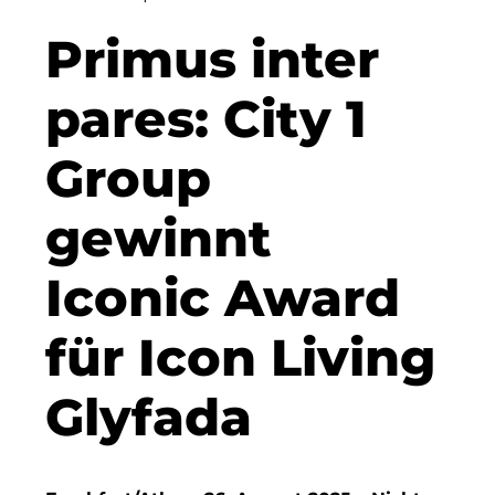
Clean Power Net (CPN)
Primus inter
Dennis Hoppa
pares: City 1
CSMM
Group
DEGIV
gewinnt
Die Macherei
Die Werkbank IT GmbH
Iconic Award
Docunite
für Icon Living
Eternal Power
Glyfada
Eventnet
F4 Immobilien GmbH