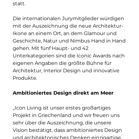
statt.
INAI
Die internationalen Jurymitglieder würdigen
Initiative Central Quartier
mit der Auszeichnung die neue Architektur-
Interhyp
Ikone an einem Ort, an dem Glamour und
Geschichte, Natur und Nimbus Hand in Hand
KERNenergie GmbH
gehen. Mit fünf Haupt- und 42
Unterkategorien sind die Iconic Awards nach
Kollitsch Invest
eigenen Angaben die größte Bühne für
Architektur, Interior Design und innovative
Lenbachhaus
Produkte.
LNGVTY
Ambitioniertes Design direkt am Meer
magna asset management ag
„Icon Living ist unser erstes großartiges
Malerei & Auftragsmalerei Nikolaus Kriese
Projekt in Griechenland und wir freuen uns
sehr über die Auszeichnung, die unsere
MünchenBau
Vision bestätigt, dass ambitioniertes Design
Munich Airport Business Park
und architektonisches Denken einzigartige