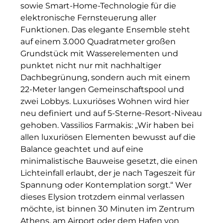
sowie Smart-Home-Technologie für die
The Verse
elektronische Fernsteuerung aller
Funktionen. Das elegante Ensemble steht
United Benefits Holding
auf einem 3.000 Quadratmeter großen
Sponsoring
Grundstück mit Wasserelementen und
punktet nicht nur mit nachhaltiger
Wealthcap
Dachbegrünung, sondern auch mit einem
22-Meter langen Gemeinschaftspool und
WEALTHCORE Investment Management
zwei Lobbys. Luxuriöses Wohnen wird hier
neu definiert und auf 5-Sterne-Resort-Niveau
Wemolo
gehoben. Vassilios Farmakis: „Wir haben bei
XPAY Group
allen luxuriösen Elementen bewusst auf die
Balance geachtet und auf eine
ZielstattQuartier
minimalistische Bauweise gesetzt, die einen
Lichteinfall erlaubt, der je nach Tageszeit für
123C DIGITAL CONSULTING GMBH
Spannung oder Kontemplation sorgt.“ Wer
dieses Elysion trotzdem einmal verlassen
Dr. Aribert Spiegler - Fotografie
möchte, ist binnen 30 Minuten im Zentrum
Dr. Hans Kröner-Stiftung
Athens, am Airport oder dem Hafen von