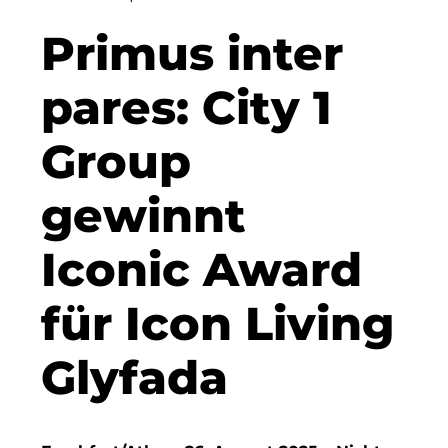
Clean Power Net (CPN)
Primus inter
Dennis Hoppa
pares: City 1
CSMM
Group
DEGIV
gewinnt
Die Macherei
Die Werkbank IT GmbH
Iconic Award
Docunite
für Icon Living
Eternal Power
Glyfada
Eventnet
F4 Immobilien GmbH