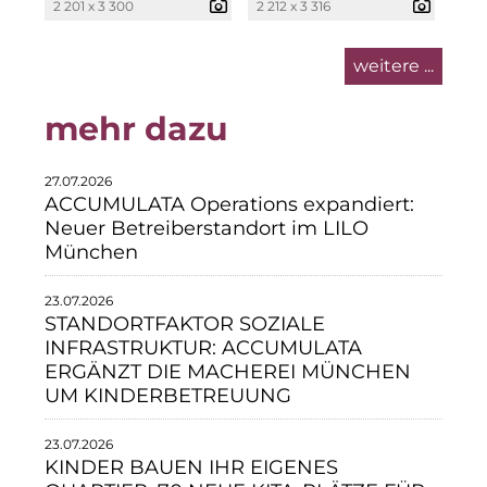
2 201 x 3 300
2 212 x 3 316
Neue Mitte Fürth
weitere ...
Pride SKIN
mehr dazu
Staycity Group
Lilo
27.07.2026
ACCUMULATA Operations expandiert:
Über uns
Neuer Betreiberstandort im LILO
München
Über SCRIVO Public Relations
23.07.2026
Kontakt
STANDORTFAKTOR SOZIALE
INFRASTRUKTUR: ACCUMULATA
ERGÄNZT DIE MACHEREI MÜNCHEN
UM KINDERBETREUUNG
23.07.2026
KINDER BAUEN IHR EIGENES