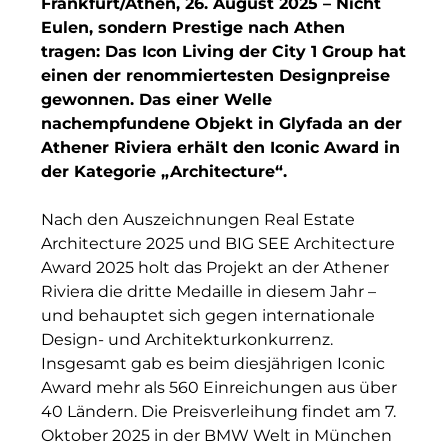
Frankfurt/Athen, 26. August 2025 – Nicht
Finanzchef24
Eulen, sondern Prestige nach Athen
Frameworks
tragen: Das Icon Living der City 1 Group hat
einen der renommiertesten Designpreise
Gemeinde Hallbergmoos
gewonnen. Das einer Welle
nachempfundene Objekt in Glyfada an der
Gemeinde Taufkirchen
Athener Riviera erhält den Iconic Award in
der Kategorie „Architecture“.
Gesangskollektiv Michael Ritter
GWG Städtische Wohnungsgesellschaft Münc
Nach den Auszeichnungen Real Estate
Architecture 2025 und BIG SEE Architecture
H2Global
Award 2025 holt das Projekt an der Athener
Riviera die dritte Medaille in diesem Jahr –
Hallberger Kultursommer
und behauptet sich gegen internationale
Design- und Architekturkonkurrenz.
HERZOG MAX
Insgesamt gab es beim diesjährigen Iconic
Hausbank München
Award mehr als 560 Einreichungen aus über
40 Ländern. Die Preisverleihung findet am 7.
Hotel Königshof München GmbH & Co. KG
Oktober 2025 in der BMW Welt in München