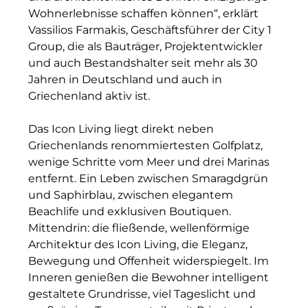
Wohnerlebnisse schaffen können“, erklärt
Münchner Wohnen
Vassilios Farmakis, Geschäftsführer der City 1
Group, die als Bauträger, Projektentwickler
Münchner Wohnen
und auch Bestandshalter seit mehr als 30
Jahren in Deutschland und auch in
National Center for Waste Management (MWAN
Griechenland aktiv ist.
Neue Mitte Fürth
Das Icon Living liegt direkt neben
Neuhausen Neudenken
Griechenlands renommiertesten Golfplatz,
wenige Schritte vom Meer und drei Marinas
Optima_Hammer
entfernt. Ein Leben zwischen Smaragdgrün
und Saphirblau, zwischen elegantem
PAULUS Immobiliengruppe
Beachlife und exklusiven Boutiquen.
Pembroke
Mittendrin: die fließende, wellenförmige
Architektur des Icon Living, die Eleganz,
Quartier am Bahnhof Taufkirchen
Bewegung und Offenheit widerspiegelt. Im
Inneren genießen die Bewohner intelligent
R&S Immobilienmanagement GmbH
gestaltete Grundrisse, viel Tageslicht und