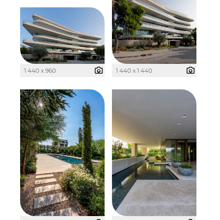
The Verse
Timber Factory
UBM Development
UNITED Benefits Holding
1 440 x 960
1 440 x 1 440
Vonovia
Wealthcap
WEALTHCORE Investment Management
Wemolo
XPAY
ZielstattQuartier
123C DIGITAL CONSULTING GMBH