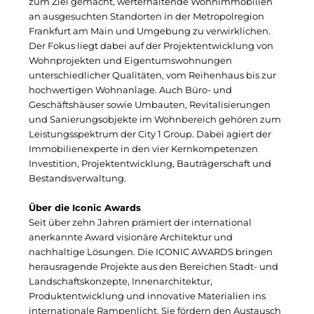
Clean Power Net (CPN)
zum Ziel gemacht, werterhaltende Wohnimmobilien
an ausgesuchten Standorten in der Metropolregion
Die Macherei
Frankfurt am Main und Umgebung zu verwirklichen.
Der Fokus liegt dabei auf der Projektentwicklung von
Die Werkbank IT
Wohnprojekten und Eigentumswohnungen
unterschiedlicher Qualitäten, vom Reihenhaus bis zur
Docunite GmbH
hochwertigen Wohnanlage. Auch Büro- und
Geschäftshäuser sowie Umbauten, Revitalisierungen
Dr. Aribert Spiegler - Fotografie
und Sanierungsobjekte im Wohnbereich gehören zum
Leistungsspektrum der City 1 Group. Dabei agiert der
Einfach-sparsam.de
Immobilienexperte in den vier Kernkompetenzen
Investition, Projektentwicklung, Bauträgerschaft und
Eternal Power
Bestandsverwaltung.
Eventnet
Über die Iconic Awards
Seit über zehn Jahren prämiert der international
Finanzchef24
anerkannte Award visionäre Architektur und
nachhaltige Lösungen. Die ICONIC AWARDS bringen
Frameworks
herausragende Projekte aus den Bereichen Stadt- und
Landschaftskonzepte, Innenarchitektur,
Gemeinde Hallbergmoos
Produktentwicklung und innovative Materialien ins
internationale Rampenlicht. Sie fördern den Austausch