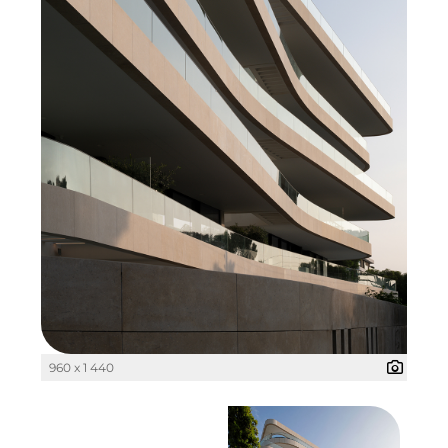
Pembroke
Quartier am Bahnhof Taufkirchen
R&S Immobilienmanagement GmbH
RE/MAX Germany
Rock Capital Group
Schwaiger Group
Scrivo Communications
Starlab International GmbH
The Q
960 x 1 440
The Scandinavian Ensemble
The Stack