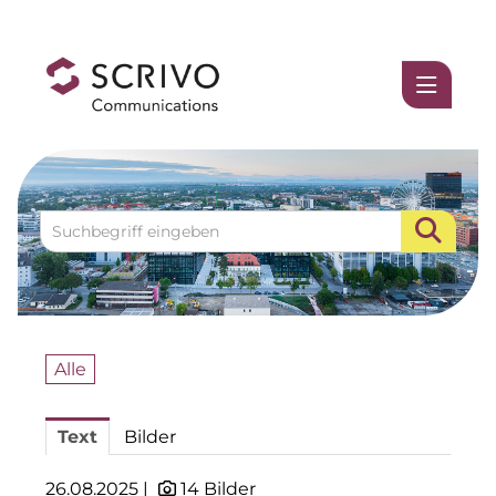
Medienmitteilungen
1337UGC
ACCUMULATA
Accumulata Operations (AOP)
AIM
Allgemeine SÜDBODEN
Alle
BHB Unternehmensgruppe
Text
Bilder
City 1 Group
Clean Intralogistics Net (CIN)
26.08.2025 |
14 Bilder