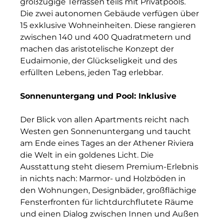
großzügige Terrassen teils mit Privatpools.
RE/MAX Germany
Die zwei autonomen Gebäude verfügen über
Rock Capital Group
15 exklusive Wohneinheiten. Diese rangieren
zwischen 140 und 400 Quadratmetern und
Scoperty
machen das aristotelische Konzept der
Eudaimonie, der Glückseligkeit und des
Scrivo Communications
erfüllten Lebens, jeden Tag erlebbar.
Starlab International GmbH
Sonnenuntergang und Pool: Inklusive
Staycity Group
Der Blick von allen Apartments reicht nach
Timber Factory
Westen gen Sonnenuntergang und taucht
am Ende eines Tages an der Athener Riviera
UBM Development
die Welt in ein goldenes Licht. Die
Ausstattung steht diesem Premium-Erlebnis
The Q
in nichts nach: Marmor- und Holzböden in
The Scandinavian Ensemble
den Wohnungen, Designbäder, großflächige
Fensterfronten für lichtdurchflutete Räume
The Stack
und einen Dialog zwischen Innen und Außen