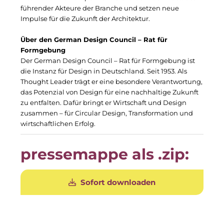
Gemeinde Taufkirchen
führender Akteure der Branche und setzen neue
Impulse für die Zukunft der Architektur.
Georg-Kronawitter-Platz
Über den German Design Council – Rat für
Gesangskollektiv Michael Ritter
Formgebung
Der German Design Council – Rat für Formgebung ist
H2Global
die Instanz für Design in Deutschland. Seit 1953. Als
Thought Leader trägt er eine besondere Verantwortung,
Hallberger Kultursommer
das Potenzial von Design für eine nachhaltige Zukunft
zu entfalten. Dafür bringt er Wirtschaft und Design
Hausbank München
zusammen – für Circular Design, Transformation und
wirtschaftlichen Erfolg.
HERZOG MAX
pressemappe als .zip:
Hotel Königshof München GmbH & Co. KG
IGENUS Immobilien
Sofort downloaden
Initiative Central Quartier
KERNenergie