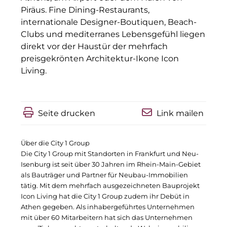
Piräus. Fine Dining-Restaurants,
IGENUS Immobilien
internationale Designer-Boutiquen, Beach-
Clubs und mediterranes Lebensgefühl liegen
Pride SKIN
direkt vor der Haustür der mehrfach
Downloads
preisgekrönten Architektur-Ikone Icon
Living.
1337UGC
ACCUMULATA
Seite drucken
Link mailen
Accumulata Operations (AOP)
AIM
Über die City 1 Group
Die City 1 Group mit Standorten in Frankfurt und Neu-
Allgemeine SÜDBODEN
Isenburg ist seit über 30 Jahren im Rhein-Main-Gebiet
als Bauträger und Partner für Neubau-Immobilien
City 1 Group
tätig. Mit dem mehrfach ausgezeichneten Bauprojekt
Icon Living hat die City 1 Group zudem ihr Debüt in
Clean Intralogistics Net (CIN)
Athen gegeben. Als inhabergeführtes Unternehmen
mit über 60 Mitarbeitern hat sich das Unternehmen