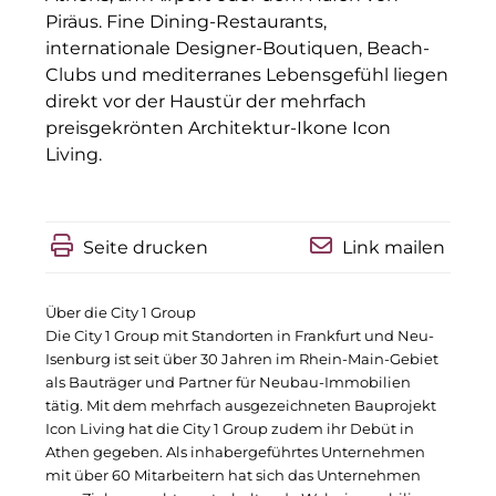
Piräus. Fine Dining-Restaurants,
IGENUS Immobilien
internationale Designer-Boutiquen, Beach-
Clubs und mediterranes Lebensgefühl liegen
Pride SKIN
direkt vor der Haustür der mehrfach
Downloads
preisgekrönten Architektur-Ikone Icon
Living.
1337UGC
ACCUMULATA
Seite drucken
Link mailen
Accumulata Operations (AOP)
AIM
Über die City 1 Group
Die City 1 Group mit Standorten in Frankfurt und Neu-
Allgemeine SÜDBODEN
Isenburg ist seit über 30 Jahren im Rhein-Main-Gebiet
als Bauträger und Partner für Neubau-Immobilien
City 1 Group
tätig. Mit dem mehrfach ausgezeichneten Bauprojekt
Icon Living hat die City 1 Group zudem ihr Debüt in
Clean Intralogistics Net (CIN)
Athen gegeben. Als inhabergeführtes Unternehmen
mit über 60 Mitarbeitern hat sich das Unternehmen