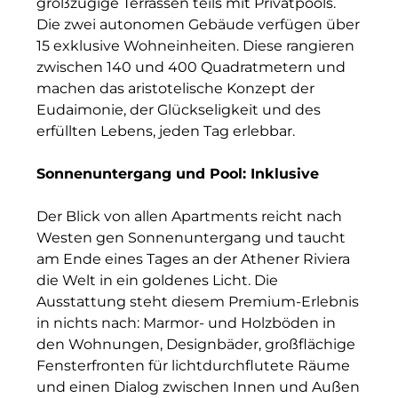
großzügige Terrassen teils mit Privatpools.
RE/MAX Germany
Die zwei autonomen Gebäude verfügen über
Rock Capital Group
15 exklusive Wohneinheiten. Diese rangieren
zwischen 140 und 400 Quadratmetern und
Scoperty
machen das aristotelische Konzept der
Eudaimonie, der Glückseligkeit und des
Scrivo Communications
erfüllten Lebens, jeden Tag erlebbar.
Starlab International GmbH
Sonnenuntergang und Pool: Inklusive
Staycity Group
Der Blick von allen Apartments reicht nach
Timber Factory
Westen gen Sonnenuntergang und taucht
am Ende eines Tages an der Athener Riviera
UBM Development
die Welt in ein goldenes Licht. Die
Ausstattung steht diesem Premium-Erlebnis
The Q
in nichts nach: Marmor- und Holzböden in
The Scandinavian Ensemble
den Wohnungen, Designbäder, großflächige
Fensterfronten für lichtdurchflutete Räume
The Stack
und einen Dialog zwischen Innen und Außen