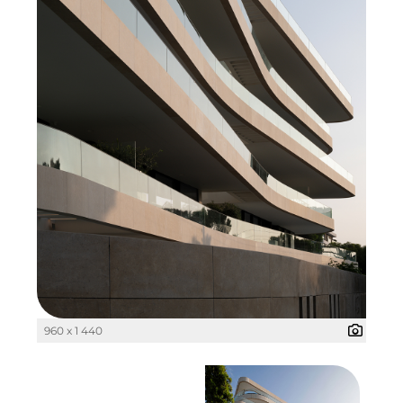
Pembroke
Quartier am Bahnhof Taufkirchen
R&S Immobilienmanagement GmbH
RE/MAX Germany
Rock Capital Group
Schwaiger Group
Scrivo Communications
Starlab International GmbH
The Q
960 x 1 440
The Scandinavian Ensemble
The Stack