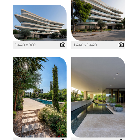
The Verse
Timber Factory
UBM Development
UNITED Benefits Holding
1 440 x 960
1 440 x 1 440
Vonovia
Wealthcap
WEALTHCORE Investment Management
Wemolo
XPAY
ZielstattQuartier
123C DIGITAL CONSULTING GMBH