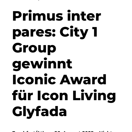
Clean Power Net (CPN)
Primus inter
Dennis Hoppa
pares: City 1
CSMM
Group
DEGIV
gewinnt
Die Macherei
Die Werkbank IT GmbH
Iconic Award
Docunite
für Icon Living
Eternal Power
Glyfada
Eventnet
F4 Immobilien GmbH