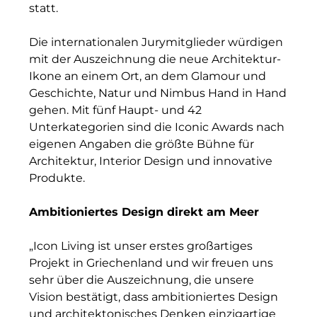
statt.
INAI
Die internationalen Jurymitglieder würdigen
Initiative Central Quartier
mit der Auszeichnung die neue Architektur-
Interhyp
Ikone an einem Ort, an dem Glamour und
Geschichte, Natur und Nimbus Hand in Hand
KERNenergie GmbH
gehen. Mit fünf Haupt- und 42
Unterkategorien sind die Iconic Awards nach
Kollitsch Invest
eigenen Angaben die größte Bühne für
Architektur, Interior Design und innovative
Lenbachhaus
Produkte.
LNGVTY
Ambitioniertes Design direkt am Meer
magna asset management ag
„Icon Living ist unser erstes großartiges
Malerei & Auftragsmalerei Nikolaus Kriese
Projekt in Griechenland und wir freuen uns
sehr über die Auszeichnung, die unsere
MünchenBau
Vision bestätigt, dass ambitioniertes Design
Munich Airport Business Park
und architektonisches Denken einzigartige