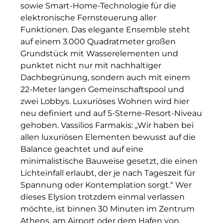
sowie Smart-Home-Technologie für die
The Verse
elektronische Fernsteuerung aller
Funktionen. Das elegante Ensemble steht
United Benefits Holding
auf einem 3.000 Quadratmeter großen
Sponsoring
Grundstück mit Wasserelementen und
punktet nicht nur mit nachhaltiger
Wealthcap
Dachbegrünung, sondern auch mit einem
22-Meter langen Gemeinschaftspool und
WEALTHCORE Investment Management
zwei Lobbys. Luxuriöses Wohnen wird hier
neu definiert und auf 5-Sterne-Resort-Niveau
Wemolo
gehoben. Vassilios Farmakis: „Wir haben bei
XPAY Group
allen luxuriösen Elementen bewusst auf die
Balance geachtet und auf eine
ZielstattQuartier
minimalistische Bauweise gesetzt, die einen
Lichteinfall erlaubt, der je nach Tageszeit für
123C DIGITAL CONSULTING GMBH
Spannung oder Kontemplation sorgt.“ Wer
dieses Elysion trotzdem einmal verlassen
Dr. Aribert Spiegler - Fotografie
möchte, ist binnen 30 Minuten im Zentrum
Dr. Hans Kröner-Stiftung
Athens, am Airport oder dem Hafen von