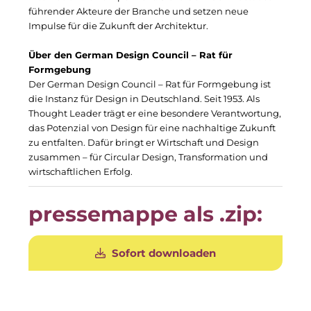
Gemeinde Taufkirchen
führender Akteure der Branche und setzen neue
Impulse für die Zukunft der Architektur.
Georg-Kronawitter-Platz
Über den German Design Council – Rat für
Gesangskollektiv Michael Ritter
Formgebung
Der German Design Council – Rat für Formgebung ist
H2Global
die Instanz für Design in Deutschland. Seit 1953. Als
Thought Leader trägt er eine besondere Verantwortung,
Hallberger Kultursommer
das Potenzial von Design für eine nachhaltige Zukunft
zu entfalten. Dafür bringt er Wirtschaft und Design
Hausbank München
zusammen – für Circular Design, Transformation und
wirtschaftlichen Erfolg.
HERZOG MAX
pressemappe als .zip:
Hotel Königshof München GmbH & Co. KG
IGENUS Immobilien
Sofort downloaden
Initiative Central Quartier
KERNenergie