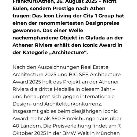
Frankfurt/Athen, 26. August 2025 – Nicht
Finanzchef24
Eulen, sondern Prestige nach Athen
Frameworks
tragen: Das Icon Living der City 1 Group hat
einen der renommiertesten Designpreise
Gemeinde Hallbergmoos
gewonnen. Das einer Welle
nachempfundene Objekt in Glyfada an der
Gemeinde Taufkirchen
Athener Riviera erhält den Iconic Award in
der Kategorie „Architecture“.
Gesangskollektiv Michael Ritter
GWG Städtische Wohnungsgesellschaft Münc
Nach den Auszeichnungen Real Estate
Architecture 2025 und BIG SEE Architecture
H2Global
Award 2025 holt das Projekt an der Athener
Riviera die dritte Medaille in diesem Jahr –
Hallberger Kultursommer
und behauptet sich gegen internationale
Design- und Architekturkonkurrenz.
HERZOG MAX
Insgesamt gab es beim diesjährigen Iconic
Hausbank München
Award mehr als 560 Einreichungen aus über
40 Ländern. Die Preisverleihung findet am 7.
Hotel Königshof München GmbH & Co. KG
Oktober 2025 in der BMW Welt in München