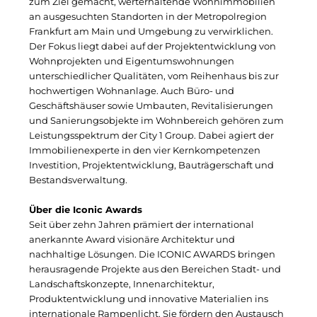
Clean Power Net (CPN)
zum Ziel gemacht, werterhaltende Wohnimmobilien
an ausgesuchten Standorten in der Metropolregion
Die Macherei
Frankfurt am Main und Umgebung zu verwirklichen.
Der Fokus liegt dabei auf der Projektentwicklung von
Die Werkbank IT
Wohnprojekten und Eigentumswohnungen
unterschiedlicher Qualitäten, vom Reihenhaus bis zur
Docunite GmbH
hochwertigen Wohnanlage. Auch Büro- und
Geschäftshäuser sowie Umbauten, Revitalisierungen
Dr. Aribert Spiegler - Fotografie
und Sanierungsobjekte im Wohnbereich gehören zum
Leistungsspektrum der City 1 Group. Dabei agiert der
Einfach-sparsam.de
Immobilienexperte in den vier Kernkompetenzen
Investition, Projektentwicklung, Bauträgerschaft und
Eternal Power
Bestandsverwaltung.
Eventnet
Über die Iconic Awards
Seit über zehn Jahren prämiert der international
Finanzchef24
anerkannte Award visionäre Architektur und
nachhaltige Lösungen. Die ICONIC AWARDS bringen
Frameworks
herausragende Projekte aus den Bereichen Stadt- und
Landschaftskonzepte, Innenarchitektur,
Gemeinde Hallbergmoos
Produktentwicklung und innovative Materialien ins
internationale Rampenlicht. Sie fördern den Austausch