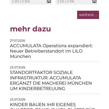
2 201 x 3 300
2 212 x 3 316
Neue Mitte Fürth
weitere ...
Pride SKIN
mehr dazu
Staycity Group
Lilo
27.07.2026
ACCUMULATA Operations expandiert:
Über uns
Neuer Betreiberstandort im LILO
München
Über SCRIVO Public Relations
23.07.2026
Kontakt
STANDORTFAKTOR SOZIALE
INFRASTRUKTUR: ACCUMULATA
ERGÄNZT DIE MACHEREI MÜNCHEN
UM KINDERBETREUUNG
23.07.2026
KINDER BAUEN IHR EIGENES