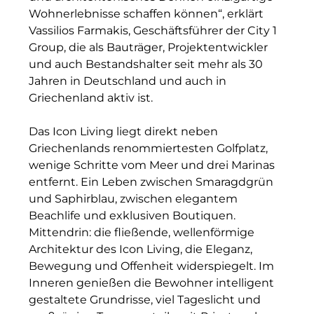
Wohnerlebnisse schaffen können“, erklärt
Münchner Wohnen
Vassilios Farmakis, Geschäftsführer der City 1
Group, die als Bauträger, Projektentwickler
Münchner Wohnen
und auch Bestandshalter seit mehr als 30
Jahren in Deutschland und auch in
National Center for Waste Management (MWAN
Griechenland aktiv ist.
Neue Mitte Fürth
Das Icon Living liegt direkt neben
Neuhausen Neudenken
Griechenlands renommiertesten Golfplatz,
wenige Schritte vom Meer und drei Marinas
Optima_Hammer
entfernt. Ein Leben zwischen Smaragdgrün
und Saphirblau, zwischen elegantem
PAULUS Immobiliengruppe
Beachlife und exklusiven Boutiquen.
Pembroke
Mittendrin: die fließende, wellenförmige
Architektur des Icon Living, die Eleganz,
Quartier am Bahnhof Taufkirchen
Bewegung und Offenheit widerspiegelt. Im
Inneren genießen die Bewohner intelligent
R&S Immobilienmanagement GmbH
gestaltete Grundrisse, viel Tageslicht und