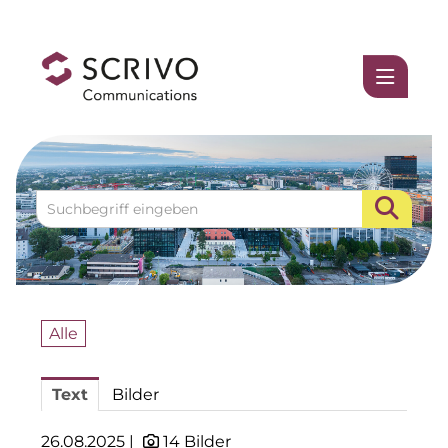
Medienmitteilungen
1337UGC
ACCUMULATA
Accumulata Operations (AOP)
AIM
Allgemeine SÜDBODEN
Alle
BHB Unternehmensgruppe
Text
Bilder
City 1 Group
Clean Intralogistics Net (CIN)
26.08.2025 |
14 Bilder