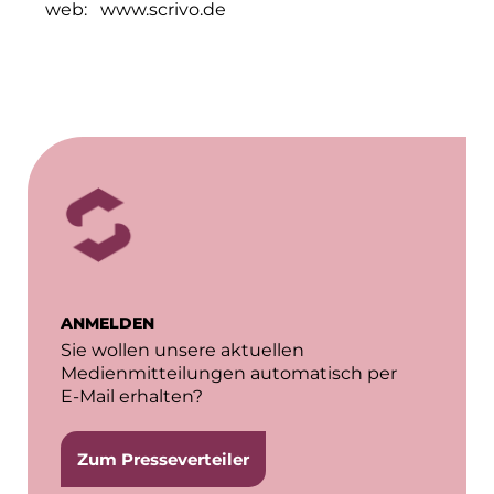
Clean Power Net (CPN)
web:
www.scrivo.de
Die Macherei
Die Werkbank IT
Docunite GmbH
Dr. Aribert Spiegler - Fotografie
Einfach-sparsam.de
Eternal Power
ANMELDEN
Eventnet
Sie wollen unsere aktuellen
Medienmitteilungen automatisch per
Finanzchef24
E-Mail erhalten?
Frameworks
Zum Presseverteiler
Gemeinde Hallbergmoos