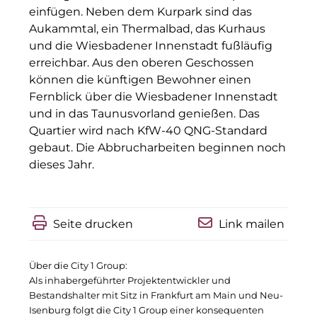
einfügen. Neben dem Kurpark sind das
Münchner Wohnen
Aukammtal, ein Thermalbad, das Kurhaus
und die Wiesbadener Innenstadt fußläufig
Münchner Wohnen
erreichbar. Aus den oberen Geschossen
können die künftigen Bewohner einen
National Center for Waste Management (MWAN
Fernblick über die Wiesbadener Innenstadt
Neue Mitte Fürth
und in das Taunusvorland genießen. Das
Quartier wird nach KfW-40 QNG-Standard
Neuhausen Neudenken
gebaut. Die Abbrucharbeiten beginnen noch
dieses Jahr.
Optima_Hammer
PAULUS Immobiliengruppe
Seite drucken
Link mailen
Pembroke
Quartier am Bahnhof Taufkirchen
Über die City 1 Group:
Als inhabergeführter Projektentwickler und
R&S Immobilienmanagement GmbH
Bestandshalter mit Sitz in Frankfurt am Main und Neu-
Isenburg folgt die City 1 Group einer konsequenten