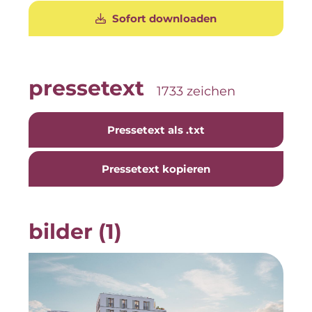
The Verse
Sofort downloaden
United Benefits Holding
Sponsoring
pressetext
1733 zeichen
Wealthcap
WEALTHCORE Investment Management
Pressetext als .txt
Wemolo
Pressetext kopieren
XPAY Group
ZielstattQuartier
bilder (1)
123C DIGITAL CONSULTING GMBH
Dr. Aribert Spiegler - Fotografie
Dr. Hans Kröner-Stiftung