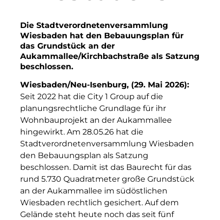
Finanzchef24
Frameworks
Die Stadtverordnetenversammlung
Wiesbaden hat den Bebauungsplan für
Gemeinde Hallbergmoos
das Grundstück an der
Aukammallee/Kirchbachstraße als Satzung
Gemeinde Taufkirchen
beschlossen.
Gesangskollektiv Michael Ritter
Wiesbaden/Neu-Isenburg, (29. Mai 2026):
Seit 2022 hat die City 1 Group auf die
GWG Städtische Wohnungsgesellschaft Münc
planungsrechtliche Grundlage für ihr
Wohnbauprojekt an der Aukammallee
H2Global
hingewirkt. Am 28.05.26 hat die
Stadtverordnetenversammlung Wiesbaden
Hallberger Kultursommer
den Bebauungsplan als Satzung
HERZOG MAX
beschlossen. Damit ist das Baurecht für das
rund 5.730 Quadratmeter große Grundstück
Hausbank München
an der Aukammallee im südöstlichen
Wiesbaden rechtlich gesichert. Auf dem
Hotel Königshof München GmbH & Co. KG
Gelände steht heute noch das seit fünf