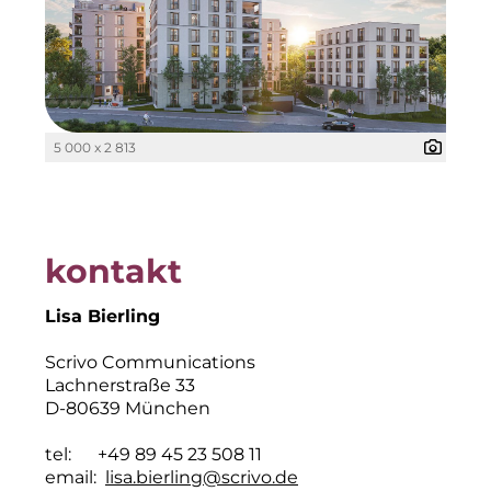
IGENUS Immobilien
Pride SKIN
Downloads
5 000 x 2 813
1337UGC
ACCUMULATA
kontakt
Accumulata Operations (AOP)
AIM
Lisa Bierling
Allgemeine SÜDBODEN
Scrivo Communications
Lachnerstraße 33
City 1 Group
D-80639 München
Clean Intralogistics Net (CIN)
tel: +49 89 45 23 508 11
email:
lisa.bierling@scrivo.de