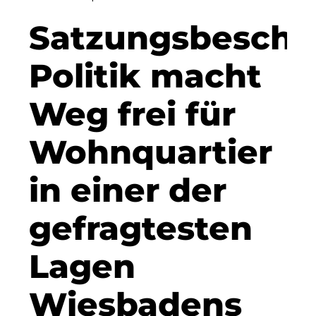
Clean Power Net (CPN)
Satzungsbeschlu
Dennis Hoppa
Politik macht
CSMM
Weg frei für
DEGIV
Wohnquartier
Die Macherei
Die Werkbank IT GmbH
in einer der
Docunite
gefragtesten
Eternal Power
Lagen
Eventnet
F4 Immobilien GmbH
Wiesbadens