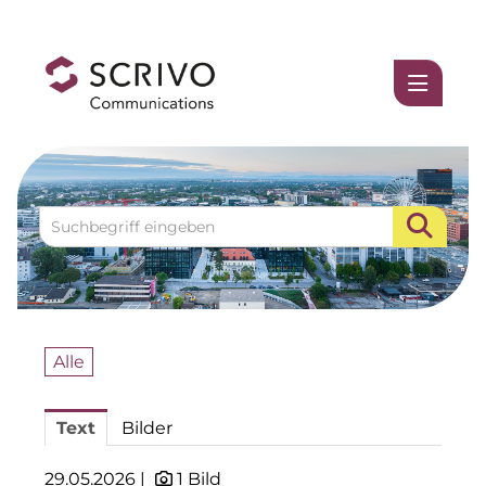
Medienmitteilungen
1337UGC
ACCUMULATA
Accumulata Operations (AOP)
AIM
Allgemeine SÜDBODEN
Alle
BHB Unternehmensgruppe
Text
Bilder
City 1 Group
Clean Intralogistics Net (CIN)
29.05.2026 |
1 Bild