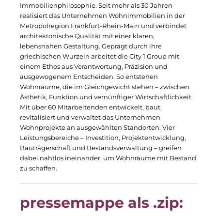
RE/MAX Germany
Immobilienphilosophie. Seit mehr als 30 Jahren
realisiert das Unternehmen Wohnimmobilien in der
Rock Capital Group
Metropolregion Frankfurt-Rhein-Main und verbindet
architektonische Qualität mit einer klaren,
Scoperty
lebensnahen Gestaltung. Geprägt durch ihre
griechischen Wurzeln arbeitet die City 1 Group mit
Scrivo Communications
einem Ethos aus Verantwortung, Präzision und
ausgewogenem Entscheiden. So entstehen
Starlab International GmbH
Wohnräume, die im Gleichgewicht stehen – zwischen
Ästhetik, Funktion und vernünftiger Wirtschaftlichkeit.
Staycity Group
Mit über 60 Mitarbeitenden entwickelt, baut,
revitalisiert und verwaltet das Unternehmen
Timber Factory
Wohnprojekte an ausgewählten Standorten. Vier
Leistungsbereiche – Investition, Projektentwicklung,
UBM Development
Bauträgerschaft und Bestandsverwaltung – greifen
dabei nahtlos ineinander, um Wohnräume mit Bestand
The Q
zu schaffen.
The Scandinavian Ensemble
pressemappe als .zip:
The Stack