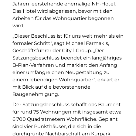
Jahren leerstehende ehemalige NH-Hotel.
INAI
Das Hotel wird abgerissen, bevor mit den
Initiative Central Quartier
Arbeiten für das Wohnquartier begonnen
wird.
Interhyp
„Dieser Beschluss ist für uns weit mehr als ein
formaler Schritt", sagt Michael Farmakis,
KERNenergie GmbH
Geschäftsführer der City 1 Group. „Der
Kollitsch Invest
Satzungsbeschluss beendet ein langjähriges
B-Plan-Verfahren und markiert den Anfang
Lenbachhaus
einer umfangreichen Neugestaltung zu
einem lebendigen Wohnquartier“, erklärt er
LNGVTY
mit Blick auf die bevorstehende
Baugenehmigung.
magna asset management ag
Der Satzungsbeschluss schafft das Baurecht
Malerei & Auftragsmalerei Nikolaus Kriese
für rund 75 Wohnungen mit insgesamt etwa
6.700 Quadratmetern Wohnfläche. Geplant
MünchenBau
sind vier Punkthäuser, die sich in die
Munich Airport Business Park
durchgrünte Nachbarschaft am Kurpark