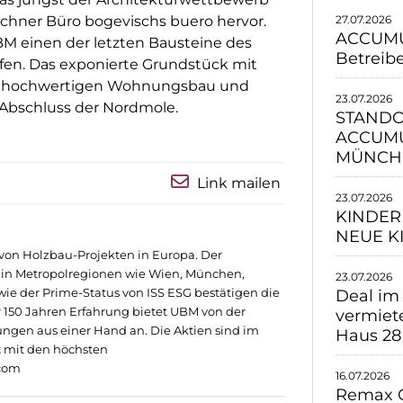
27.07.2026
chner Büro bogevischs buero hervor.
ACCUMUL
M einen der letzten Bausteine des
Betreib
fen. Das exponierte Grundstück mit
 für hochwertigen Wohnungsbau und
23.07.2026
Abschluss der Nordmole.
STANDO
ACCUMU
MÜNCH
Link mailen
23.07.2026
KINDER
NEUE K
von Holzbau-Projekten in Europa. Der
g in Metropolregionen wie Wien, München,
23.07.2026
owie der Prime-Status von ISS ESG bestätigen die
Deal im
 150 Jahren Erfahrung bietet UBM von der
vermiet
ngen aus einer Hand an. Die Aktien sind im
Haus 28
t mit den höchsten
com
16.07.2026
Remax G