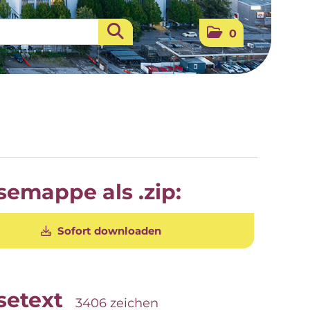
0
semappe als .zip:
Sofort downloaden
setext
3406 zeichen