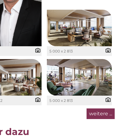
5 000 x 2 813
12
5 000 x 2 813
weitere ...
r dazu