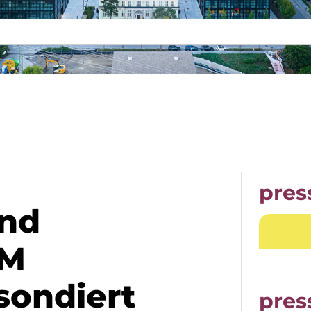
pres
und
BM
sondiert
pres