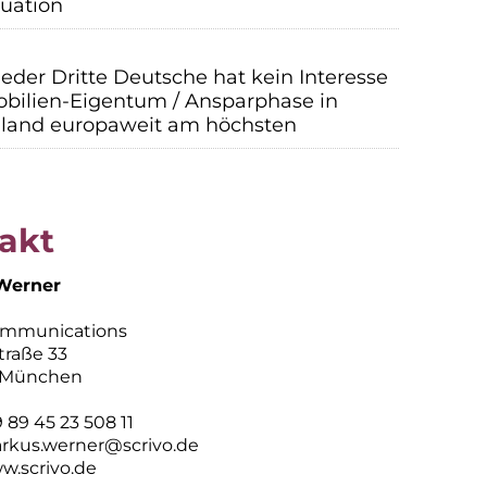
uation
Jeder Dritte Deutsche hat kein Interesse
bilien-Eigentum / Ansparphase in
land europaweit am höchsten
akt
Werner
ommunications
traße 33
 München
89 45 23 508 11
rkus.werner@scrivo.de
w.scrivo.de