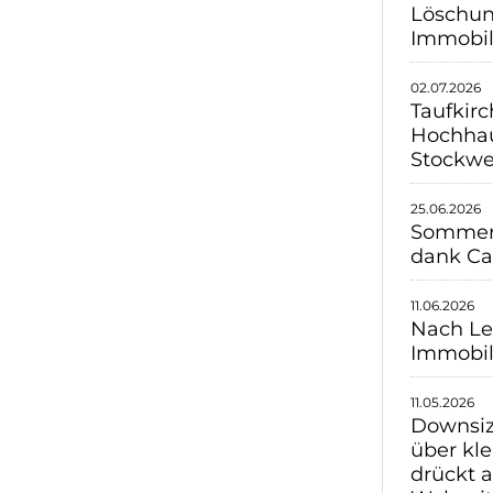
Löschun
Immobil
02.07.2026
Taufkirc
Hochhau
Stockwe
25.06.2026
Sommerh
dank C
11.06.2026
Nach Le
Immobil
11.05.2026
Downsiz
über kl
drückt a