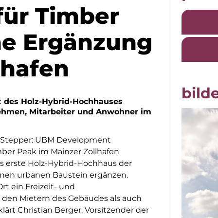
für Timber
ne Ergänzung
lhafen
bilde
x des Holz-Hybrid-Hochhauses
ehmen, Mitarbeiter und Anwohner im
um Stepper: UBM Development
mber Peak im Mainzer Zollhafen
as erste Holz-Hybrid-Hochhaus der
einen urbanen Baustein ergänzen.
t ein Freizeit- und
 den Mietern des Gebäudes als auch
rt Christian Berger, Vorsitzender der