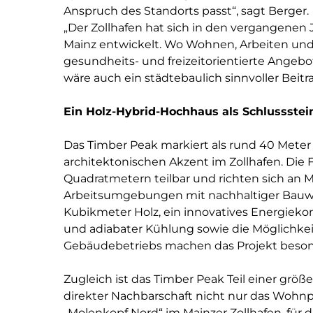
Anspruch des Standorts passt“, sagt Berger.
„Der Zollhafen hat sich in den vergangene
Mainz entwickelt. Wo Wohnen, Arbeiten u
gesundheits- und freizeitorientierte Angeb
wäre auch ein städtebaulich sinnvoller Beitra
Ein Holz-Hybrid-Hochhaus als Schlussstein
Das Timber Peak markiert als rund 40 Mete
architektonischen Akzent im Zollhafen. Die 
Quadratmetern teilbar und richten sich an 
Arbeitsumgebungen mit nachhaltiger Bauwe
Kubikmeter Holz, ein innovatives Energieko
und adiabater Kühlung sowie die Möglichkei
Gebäudebetriebs machen das Projekt beson
Zugleich ist das Timber Peak Teil einer grö
direkter Nachbarschaft nicht nur das Wohn
„Molenkopf Nord“ im Mainzer Zollhafen, für