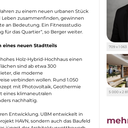
n Jahren zu einem neuen urbanen Stück
nd Leben zusammenfinden, gewinnen
ote an Bedeutung. Ein Fitnessstudio
g für das Quartier“, so Berger weiter.
 eines neuen Stadtteils
709 x 1 063
r hohes Holz-Hybrid-Hochhaus einen
Flächen sind ab etwa 300
Mieter, die moderne
ise verbinden wollen. Rund 1.050
nzept mit Photovoltaik, Geothermie
5 000 x 2 8
t eines klimaneutralen
ders nachhaltig.
ßeren Entwicklung. UBM entwickelt in
meh
projekt HAVN, sondern auch das Baufeld
 das jüngst der Architekturwettbewerb