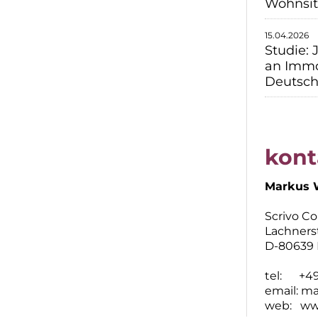
Wohnsit
15.04.2026
Studie: 
an Immo
Deutsch
kont
Markus 
Scrivo C
Lachners
D-80639
tel: +49 
email:
ma
web:
ww