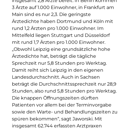
insgesamt 2,8 Ärzte bereit. In Berlin kommen
Hotel Königshof München GmbH & Co. KG
3 Ärzte auf 1.000 Einwohner, in Frankfurt am
Main sind es nur 2,3. Die geringste
INAI
Ärztedichte haben Dortmund und Köln mit
rund 1,2 Ärzten pro 1.000 Einwohner. Im
Initiative Central Quartier
Mittelfeld liegen Stuttgart und Düsseldorf
Interhyp
mit rund 1,7 Ärzten pro 1.000 Einwohner.
„Obwohl Leipzig eine grundsätzliche hohe
KERNenergie GmbH
Ärztedichte hat, beträgt die tägliche
Sprechzeit nur 5,8 Stunden pro Werktag.
Kollitsch Invest
Damit reiht sich Leipzig in den eigenen
Landesdurchschnitt. Auch in Sachsen
Lenbachhaus
beträgt die Durchschnittssprechzeit nur 28,9
LNGVTY
Stunden, also rund 5,8 Stunden pro Werktag.
Die knappen Öffnungszeiten dürften
magna asset management ag
Patienten vor allem bei der Terminvorgabe
sowie den Warte- und Behandlungszeiten zu
Malerei & Auftragsmalerei Nikolaus Kriese
spüren bekommen“, sagt Jaworski. Mit
insgesamt 62.744 erfassten Arztpraxen
MünchenBau