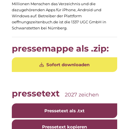
Millionen Menschen das Verzeichnis und die
The Stack
dazugehörenden Apps für iPhone, Android und
Windows auf. Betreiber der Plattform
The Verse
oeffnungszeitenbuch.de ist die 1337 UGC GmbH in
Schwanstetten bei Nürnberg.
United Benefits Holding
Sponsoring
pressemappe als .zip:
Wealthcap
Sofort downloaden
WEALTHCORE Investment Management
Wemolo
XPAY Group
pressetext
2027 zeichen
ZielstattQuartier
Pressetext als .txt
123C DIGITAL CONSULTING GMBH
Dr. Aribert Spiegler - Fotografie
Pressetext kopieren