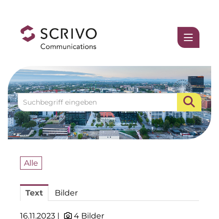
Medienmitteilungen
1337UGC
www.einfach-sparsam.de
ACCUMULATA
Accumulata Operations (AOP)
AIM
Alle
Allgemeine SÜDBODEN
Text
Bilder
BHB Unternehmensgruppe
City 1 Group
16.11.2023 |
4 Bilder