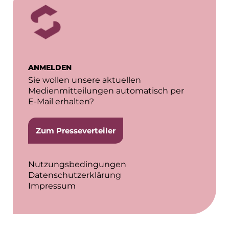
Gemeinde Hallbergmoos
Gemeinde Taufkirchen
Georg-Kronawitter-Platz
ANMELDEN
Gesangskollektiv Michael Ritter
Sie wollen unsere aktuellen
Medienmitteilungen automatisch per
H2Global
E-Mail erhalten?
Hallberger Kultursommer
Zum Presseverteiler
Hausbank München
HERZOG MAX
Nutzungsbedingungen
Datenschutzerklärung
Hotel Königshof München GmbH & Co. KG
Impressum
IGENUS Immobilien
Initiative Central Quartier