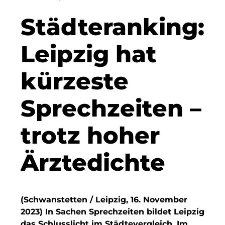
Clean Intralogistics Net (CIN)
Städteranking:
Clean Power Net (CPN)
Leipzig hat
Dennis Hoppa
kürzeste
CSMM
Sprechzeiten –
DEGIV
Die Macherei
trotz hoher
Die Werkbank IT GmbH
Ärztedichte
Docunite
Eternal Power
(Schwanstetten / Leipzig, 16. November
Eventnet
2023) In Sachen Sprechzeiten bildet Leipzig
das Schlusslicht im Städtevergleich. Im