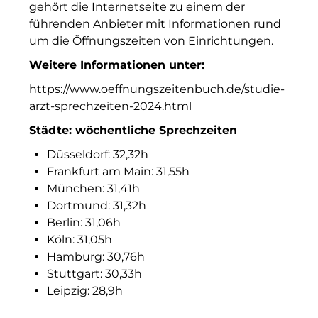
gehört die Internetseite zu einem der
Munich Airport Business Park
führenden Anbieter mit Informationen rund
um die Öffnungszeiten von Einrichtungen.
Münchner Wohnen
Weitere Informationen unter:
Münchner Wohnen
https://www.oeffnungszeitenbuch.de/studie-
arzt-sprechzeiten-2024.html
National Center for Waste Management (MWAN
Städte: wöchentliche Sprechzeiten
Neue Mitte Fürth
Düsseldorf: 32,32h
Neuhausen Neudenken
Frankfurt am Main: 31,55h
München: 31,41h
Optima_Hammer
Dortmund: 31,32h
Berlin: 31,06h
PAULUS Immobiliengruppe
Köln: 31,05h
Hamburg: 30,76h
Pembroke
Stuttgart: 30,33h
Quartier am Bahnhof Taufkirchen
Leipzig: 28,9h