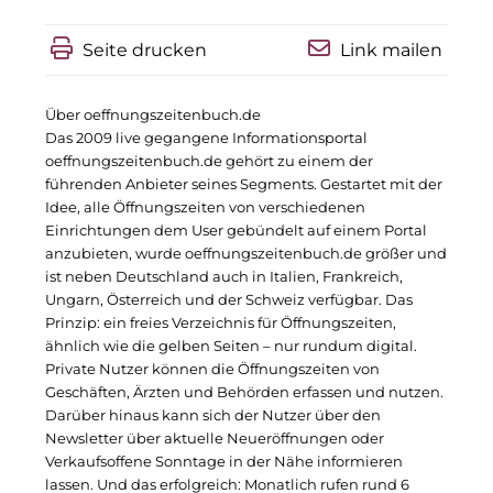
R&S Immobilienmanagement GmbH
RE/MAX Germany
Seite drucken
Link mailen
Rock Capital Group
Über oeffnungszeitenbuch.de
Das 2009 live gegangene Informationsportal
Scoperty
oeffnungszeitenbuch.de gehört zu einem der
führenden Anbieter seines Segments. Gestartet mit der
Scrivo Communications
Idee, alle Öffnungszeiten von verschiedenen
Einrichtungen dem User gebündelt auf einem Portal
Starlab International GmbH
anzubieten, wurde oeffnungszeitenbuch.de größer und
ist neben Deutschland auch in Italien, Frankreich,
Staycity Group
Ungarn, Österreich und der Schweiz verfügbar. Das
Prinzip: ein freies Verzeichnis für Öffnungszeiten,
Timber Factory
ähnlich wie die gelben Seiten – nur rundum digital.
Private Nutzer können die Öffnungszeiten von
UBM Development
Geschäften, Ärzten und Behörden erfassen und nutzen.
Darüber hinaus kann sich der Nutzer über den
The Q
Newsletter über aktuelle Neueröffnungen oder
Verkaufsoffene Sonntage in der Nähe informieren
The Scandinavian Ensemble
lassen. Und das erfolgreich: Monatlich rufen rund 6