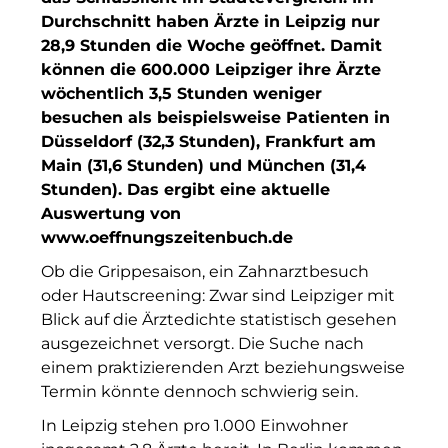
F4 Immobilien GmbH
Durchschnitt haben Ärzte in Leipzig nur
28,9 Stunden die Woche geöffnet. Damit
Finanzchef24
können die 600.000 Leipziger ihre Ärzte
Frameworks
wöchentlich 3,5 Stunden weniger
besuchen als beispielsweise Patienten in
Gemeinde Hallbergmoos
Düsseldorf (32,3 Stunden), Frankfurt am
Main (31,6 Stunden) und München (31,4
Gemeinde Taufkirchen
Stunden). Das ergibt eine aktuelle
Auswertung von
Gesangskollektiv Michael Ritter
www.oeffnungszeitenbuch.de
GWG Städtische Wohnungsgesellschaft Münc
Ob die Grippesaison, ein Zahnarztbesuch
oder Hautscreening: Zwar sind Leipziger mit
H2Global
Blick auf die Ärztedichte statistisch gesehen
Hallberger Kultursommer
ausgezeichnet versorgt. Die Suche nach
einem praktizierenden Arzt beziehungsweise
HERZOG MAX
Termin könnte dennoch schwierig sein.
Hausbank München
In Leipzig stehen pro 1.000 Einwohner