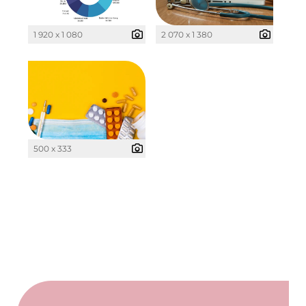
Clean Intralogistics Net (CIN)
Clean Power Net (CPN)
1 920 x 1 080
2 070 x 1 380
Die Macherei
Die Werkbank IT
Docunite GmbH
Dr. Aribert Spiegler - Fotografie
500 x 333
Einfach-sparsam.de
Eternal Power
Eventnet
Finanzchef24
Frameworks