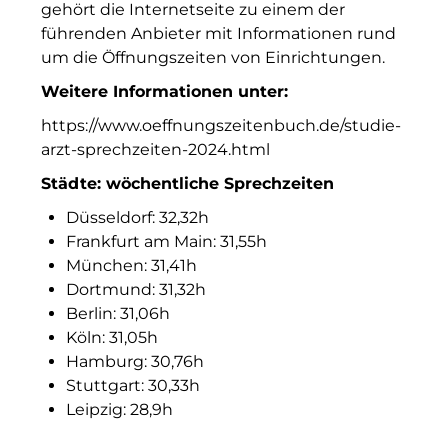
gehört die Internetseite zu einem der
Munich Airport Business Park
führenden Anbieter mit Informationen rund
um die Öffnungszeiten von Einrichtungen.
Münchner Wohnen
Weitere Informationen unter:
Münchner Wohnen
https://www.oeffnungszeitenbuch.de/studie-
arzt-sprechzeiten-2024.html
National Center for Waste Management (MWAN
Städte: wöchentliche Sprechzeiten
Neue Mitte Fürth
Düsseldorf: 32,32h
Neuhausen Neudenken
Frankfurt am Main: 31,55h
München: 31,41h
Optima_Hammer
Dortmund: 31,32h
Berlin: 31,06h
PAULUS Immobiliengruppe
Köln: 31,05h
Hamburg: 30,76h
Pembroke
Stuttgart: 30,33h
Quartier am Bahnhof Taufkirchen
Leipzig: 28,9h