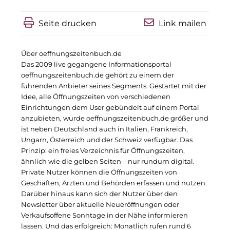
R&S Immobilienmanagement GmbH
RE/MAX Germany
Seite drucken
Link mailen
Rock Capital Group
Über oeffnungszeitenbuch.de
Das 2009 live gegangene Informationsportal
Scoperty
oeffnungszeitenbuch.de gehört zu einem der
führenden Anbieter seines Segments. Gestartet mit der
Scrivo Communications
Idee, alle Öffnungszeiten von verschiedenen
Einrichtungen dem User gebündelt auf einem Portal
Starlab International GmbH
anzubieten, wurde oeffnungszeitenbuch.de größer und
ist neben Deutschland auch in Italien, Frankreich,
Staycity Group
Ungarn, Österreich und der Schweiz verfügbar. Das
Prinzip: ein freies Verzeichnis für Öffnungszeiten,
Timber Factory
ähnlich wie die gelben Seiten – nur rundum digital.
Private Nutzer können die Öffnungszeiten von
UBM Development
Geschäften, Ärzten und Behörden erfassen und nutzen.
Darüber hinaus kann sich der Nutzer über den
The Q
Newsletter über aktuelle Neueröffnungen oder
Verkaufsoffene Sonntage in der Nähe informieren
The Scandinavian Ensemble
lassen. Und das erfolgreich: Monatlich rufen rund 6