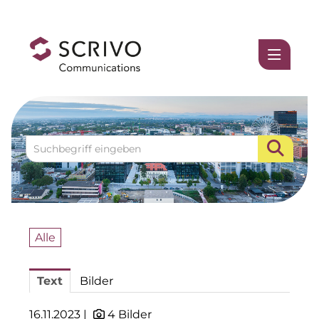
Medienmitteilungen
1337UGC
www.einfach-sparsam.de
ACCUMULATA
Accumulata Operations (AOP)
AIM
Alle
Allgemeine SÜDBODEN
Text
Bilder
BHB Unternehmensgruppe
City 1 Group
16.11.2023 |
4 Bilder