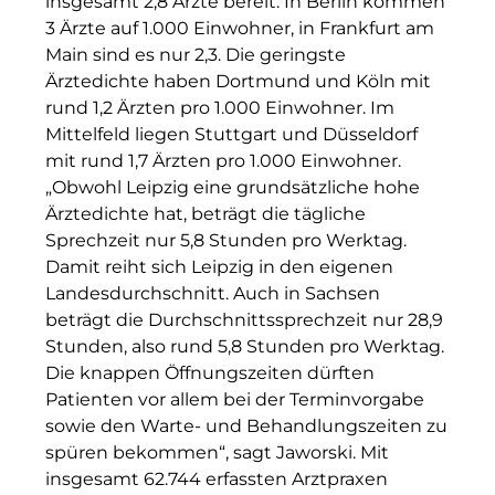
insgesamt 2,8 Ärzte bereit. In Berlin kommen
Hotel Königshof München GmbH & Co. KG
3 Ärzte auf 1.000 Einwohner, in Frankfurt am
Main sind es nur 2,3. Die geringste
INAI
Ärztedichte haben Dortmund und Köln mit
rund 1,2 Ärzten pro 1.000 Einwohner. Im
Initiative Central Quartier
Mittelfeld liegen Stuttgart und Düsseldorf
Interhyp
mit rund 1,7 Ärzten pro 1.000 Einwohner.
„Obwohl Leipzig eine grundsätzliche hohe
KERNenergie GmbH
Ärztedichte hat, beträgt die tägliche
Sprechzeit nur 5,8 Stunden pro Werktag.
Kollitsch Invest
Damit reiht sich Leipzig in den eigenen
Landesdurchschnitt. Auch in Sachsen
Lenbachhaus
beträgt die Durchschnittssprechzeit nur 28,9
LNGVTY
Stunden, also rund 5,8 Stunden pro Werktag.
Die knappen Öffnungszeiten dürften
magna asset management ag
Patienten vor allem bei der Terminvorgabe
sowie den Warte- und Behandlungszeiten zu
Malerei & Auftragsmalerei Nikolaus Kriese
spüren bekommen“, sagt Jaworski. Mit
insgesamt 62.744 erfassten Arztpraxen
MünchenBau