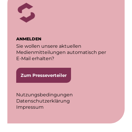
Gemeinde Hallbergmoos
Gemeinde Taufkirchen
Georg-Kronawitter-Platz
ANMELDEN
Gesangskollektiv Michael Ritter
Sie wollen unsere aktuellen
Medienmitteilungen automatisch per
H2Global
E-Mail erhalten?
Hallberger Kultursommer
Zum Presseverteiler
Hausbank München
HERZOG MAX
Nutzungsbedingungen
Datenschutzerklärung
Hotel Königshof München GmbH & Co. KG
Impressum
IGENUS Immobilien
Initiative Central Quartier