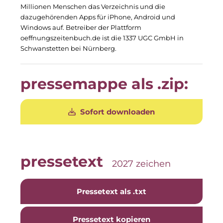
Millionen Menschen das Verzeichnis und die
The Stack
dazugehörenden Apps für iPhone, Android und
Windows auf. Betreiber der Plattform
The Verse
oeffnungszeitenbuch.de ist die 1337 UGC GmbH in
Schwanstetten bei Nürnberg.
United Benefits Holding
Sponsoring
pressemappe als .zip:
Wealthcap
Sofort downloaden
WEALTHCORE Investment Management
Wemolo
XPAY Group
pressetext
2027 zeichen
ZielstattQuartier
Pressetext als .txt
123C DIGITAL CONSULTING GMBH
Dr. Aribert Spiegler - Fotografie
Pressetext kopieren