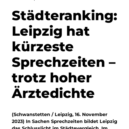
Clean Intralogistics Net (CIN)
Städteranking:
Clean Power Net (CPN)
Leipzig hat
Dennis Hoppa
kürzeste
CSMM
Sprechzeiten –
DEGIV
Die Macherei
trotz hoher
Die Werkbank IT GmbH
Ärztedichte
Docunite
Eternal Power
(Schwanstetten / Leipzig, 16. November
Eventnet
2023) In Sachen Sprechzeiten bildet Leipzig
das Schlusslicht im Städtevergleich. Im