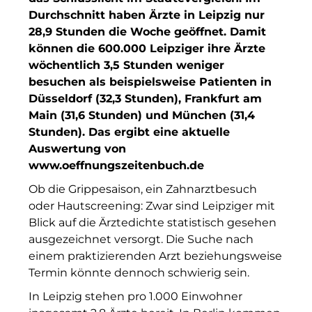
F4 Immobilien GmbH
Durchschnitt haben Ärzte in Leipzig nur
28,9 Stunden die Woche geöffnet. Damit
Finanzchef24
können die 600.000 Leipziger ihre Ärzte
Frameworks
wöchentlich 3,5 Stunden weniger
besuchen als beispielsweise Patienten in
Gemeinde Hallbergmoos
Düsseldorf (32,3 Stunden), Frankfurt am
Main (31,6 Stunden) und München (31,4
Gemeinde Taufkirchen
Stunden). Das ergibt eine aktuelle
Auswertung von
Gesangskollektiv Michael Ritter
www.oeffnungszeitenbuch.de
GWG Städtische Wohnungsgesellschaft Münc
Ob die Grippesaison, ein Zahnarztbesuch
oder Hautscreening: Zwar sind Leipziger mit
H2Global
Blick auf die Ärztedichte statistisch gesehen
Hallberger Kultursommer
ausgezeichnet versorgt. Die Suche nach
einem praktizierenden Arzt beziehungsweise
HERZOG MAX
Termin könnte dennoch schwierig sein.
Hausbank München
In Leipzig stehen pro 1.000 Einwohner