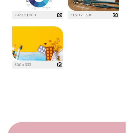
Clean Intralogistics Net (CIN)
Clean Power Net (CPN)
1 920 x 1 080
2 070 x 1 380
Die Macherei
Die Werkbank IT
Docunite GmbH
Dr. Aribert Spiegler - Fotografie
500 x 333
Einfach-sparsam.de
Eternal Power
Eventnet
Finanzchef24
Frameworks