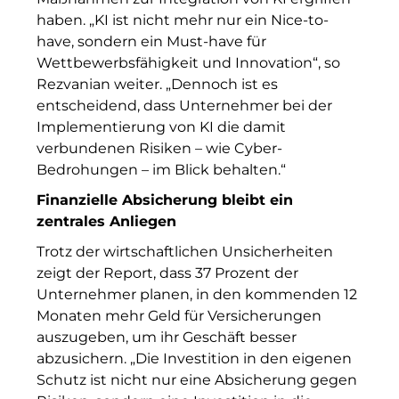
haben. „KI ist nicht mehr nur ein Nice-to-
Dr. Hans Kröner-Stiftung
have, sondern ein Must-have für
Wettbewerbsfähigkeit und Innovation“, so
IGENUS Immobilien
Rezvanian weiter. „Dennoch ist es
Pride SKIN
entscheidend, dass Unternehmer bei der
Implementierung von KI die damit
Downloads
verbundenen Risiken – wie Cyber-
Bedrohungen – im Blick behalten.“
1337UGC
Finanzielle Absicherung bleibt ein
ACCUMULATA
zentrales Anliegen
Trotz der wirtschaftlichen Unsicherheiten
Accumulata Operations (AOP)
zeigt der Report, dass 37 Prozent der
AIM
Unternehmer planen, in den kommenden 12
Monaten mehr Geld für Versicherungen
Allgemeine SÜDBODEN
auszugeben, um ihr Geschäft besser
abzusichern. „Die Investition in den eigenen
City 1 Group
Schutz ist nicht nur eine Absicherung gegen