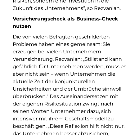
Risiken, sondern eine Investition in die
Clean Intralogistics Net (CIN)
Zukunft des Unternehmens“, so Rezvanian.
Clean Power Net (CPN)
Versicherungscheck als Business-Check
nutzen
Die Macherei
Die von vielen Befragten geschilderten
Die Werkbank IT
Probleme haben eines gemeinsam: Sie
erzeugen bei vielen Unternehmern
Docunite GmbH
Verunsicherung. Rezvanian: „Stillstand kann
Dr. Aribert Spiegler - Fotografie
gefährlich für Unternehmen werden, muss es
aber nicht sein – wenn Unternehmen die
Einfach-sparsam.de
aktuelle Zeit der konjunkturellen
Unsicherheiten und der Umbrüche sinnvoll
Eternal Power
überbrücken.“ Das Auseinandersetzen mit
der eigenen Risikosituation zwingt nach
Eventnet
seinen Worten Unternehmer dazu, sich
Finanzchef24
intensiver mit ihrem Geschäftsmodell zu
beschäftigen. „Diese Reflexion hilft nicht nur,
Frameworks
das Unternehmen besser abzusichern,