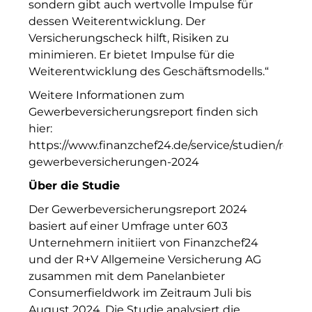
sondern gibt auch wertvolle Impulse für
Gemeinde Hallbergmoos
dessen Weiterentwicklung. Der
Versicherungscheck hilft, Risiken zu
Gemeinde Taufkirchen
minimieren. Er bietet Impulse für die
Georg-Kronawitter-Platz
Weiterentwicklung des Geschäftsmodells.“
Weitere Informationen zum
Gesangskollektiv Michael Ritter
Gewerbeversicherungsreport finden sich
hier:
H2Global
https://www.finanzchef24.de/service/studien/report
Hallberger Kultursommer
gewerbeversicherungen-2024
Über die Studie
Hausbank München
Der Gewerbeversicherungsreport 2024
HERZOG MAX
basiert auf einer Umfrage unter 603
Unternehmern initiiert von Finanzchef24
Hotel Königshof München GmbH & Co. KG
und der R+V Allgemeine Versicherung AG
IGENUS Immobilien
zusammen mit dem Panelanbieter
Consumerfieldwork im Zeitraum Juli bis
Initiative Central Quartier
August 2024. Die Studie analysiert die