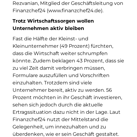
Rezvanian, Mitglied der Geschäftsleitung von
Munich Airport Business Park
Finanzchef24 (
www.finanzchef24.de
).
Trotz Wirtschaftssorgen wollen
Münchner Wohnen
Unternehmen aktiv bleiben
Münchner Wohnen
Fast die Hälfte der Kleinst- und
Kleinunternehmer (49 Prozent) fürchten,
National Center for Waste Management (MWAN
dass die Wirtschaft weiter schrumpfen
könnte. Zudem beklagen 43 Prozent, dass sie
Neue Mitte Fürth
zu viel Zeit damit verbringen müssen,
Neuhausen Neudenken
Formulare auszufüllen und Vorschriften
einzuhalten. Trotzdem sind viele
Optima_Hammer
Unternehmer bereit, aktiv zu werden. 56
Prozent möchten in ihr Geschäft investieren,
PAULUS Immobiliengruppe
sehen sich jedoch durch die aktuelle
Ertragssituation dazu nicht in der Lage. Laut
Pembroke
Finanzchef24 nutzt der Mittelstand die
Quartier am Bahnhof Taufkirchen
Gelegenheit, um innezuhalten und zu
überdenken, wie er sein Geschäft gestaltet.