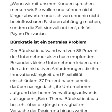
R&S Immobilienmanagement GmbH
„Wenn wir mit unseren Kunden sprechen,
merken wir: Sie wollen und können nicht
RE/MAX Germany
länger abwarten und sich von ohnehin nicht
beeinflussbaren Faktoren abhängig machen,
Rock Capital Group
sondern die Zeit sinnvoll nutzen“, erklärt
Scoperty
Payam Rezvanian.
Bürokratie ist ein zentrales Problem
Scrivo Communications
Der Bürokratieaufwand wird von 86 Prozent
Starlab International GmbH
der Unternehmer als zu hoch empfunden.
Besonders kleine Unternehmen leiden unter
Staycity Group
den administrativen Anforderungen, die ihre
Timber Factory
Innovationsfähigkeit und Flexibilität
einschränken. 37 Prozent haben bereits
UBM Development
darüber nachgedacht, ihr Unternehmen
aufgrund des hohen Verwaltungsaufwands
The Q
aufzugeben. „Beim Thema Bürokratieabbau
besteht über die jüngsten zaghaften
The Scandinavian Ensemble
Versuche der Regierung hinaus weiter