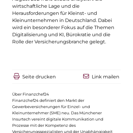
wirtschaftliche Lage und die
KERNenergie
Herausforderungen für Kleinst- und
Kleinunternehmen in Deutschland. Dabei
Kollitsch Invest
wird ein besonderer Fokus auf die Themen
LNGVTY
Digitalisierung und KI, Bürokratie und die
Rolle der Versicherungsbranche gelegt.
Malerei & Auftragsmalerei Nikolaus Kriese
Munich Art District (MAD)
MünchenBau
Seite drucken
Link mailen
Münchner Wohnen
Über Finanzchef24
Munich Airport Business Park
Finanzchef24 definiert den Markt der
Gewerbeversicherungen für Einzel- und
National Center for Waste Management (MWAN
Kleinunternehmer (SME) neu. Das Münchener
Insurtech vereint digitale Kommunikation und
Neuhausen Neudenken
Prozesse mit der Kompetenz des
Versicherungsspezialisten und der Unabhängigkeit