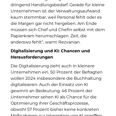
The Stack
dringend Handlungsbedarf. Gerade für kleine
Unternehmen ist der Verwaltungsaufwand
The Verse
kaum stemmbar, weil Personal fehlt oder es
die Margen gar nicht hergeben. Am Ende
United Benefits Holding
müssen sich Chef und Chefin selbst mit dem
Papierkram herumschlagen. Zeit, die
Sponsoring
anderswo fehlt“, warnt Rezvanian.
Wealthcap
Digitalisierung und KI: Chancen und
Herausforderungen
WEALTHCORE Investment Management
Die Digitalisierung zieht auch in kleinere
Wemolo
Unternehmen ein. 50 Prozent der Befragten
wollen 2024 insbesondere die Buchhaltung
XPAY Group
digitalisieren. Auch der Einsatz von KI
gewinnt an Bedeutung. 46 Prozent der
ZielstattQuartier
Unternehmer sehen KI als Chance für die
123C DIGITAL CONSULTING GMBH
Optimierung ihrer Geschäftsprozesse,
obwohl 57 Prozent bisher keine konkreten
Dr. Aribert Spiegler - Fotografie
Maßnahmen zur Integration von KI ergriffen