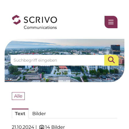
Medienmitteilungen
1337UGC
ACCUMULATA
Accumulata Operations (AOP)
AIM
Allgemeine SÜDBODEN
Alle
BHB Unternehmensgruppe
Text
Bilder
City 1 Group
Clean Intralogistics Net (CIN)
21.10.2024 |
14 Bilder