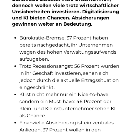
Finanzchef24
dennoch wollen viele trotz wirtschaftlicher
Unsicherheiten investieren. Digitalisierung
Finanzchef24
und KI bieten Chancen. Absicherungen
gewinnen weiter an Bedeutung.
Frameworks
Bürokratie-Bremse: 37 Prozent haben
Gemeinde Hallbergmoos
bereits nachgedacht, ihr Unternehmen
Gemeinde Taufkirchen
wegen des hohen Verwaltungsaufwands
aufzugeben.
Gesangskollektiv Michael Ritter
Trotz Rezessionsangst: 56 Prozent würden
in ihr Geschäft investieren, sehen sich
GWG Städtische Wohnungsgesellschaft Münc
jedoch durch die aktuelle Ertragssituation
eingeschränkt.
H2Global
KI ist nicht mehr nur ein Nice-to-have,
Hallberger Kultursommer
sondern ein Must-have: 46 Prozent der
Klein- und Kleinstunternehmer sehen KI
HERZOG MAX
als Chance.
Finanzielle Absicherung ist ein zentrales
Hausbank München
Anliegen: 37 Prozent wollen in den