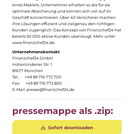
PAULUS Immobiliengruppe
eines Maklers. Unternehmer erhalten so die für sie
optimale Absicherung und können sich voll auf ihr
Pembroke
Geschäft konzentrieren. Über 40 Versicherer machen
ihre Lösungen effizient und zielgenau den richtigen
Quartier am Bahnhof Taufkirchen
Kunden zugänglich. Das Konzept von Finanzchef24 hat
bereits 50.000 aktive Kunden überzeugt. Mehr unter
R&S Immobilienmanagement GmbH
www.finanzchef24.de
.
RE/MAX Germany
Unternehmenskontakt
Finanzchef24 GmbH
Rock Capital Group
Hohenlindener Str. 1
81677 München
Schwaiger Group
Tel.: +49 89 716 772 700
Fax: +49 89 716 772 800
Scrivo Communications
E-Mail:
presse@finanzchef24.de
Starlab International GmbH
pressemappe als .zip:
The Q
The Scandinavian Ensemble
Sofort downloaden