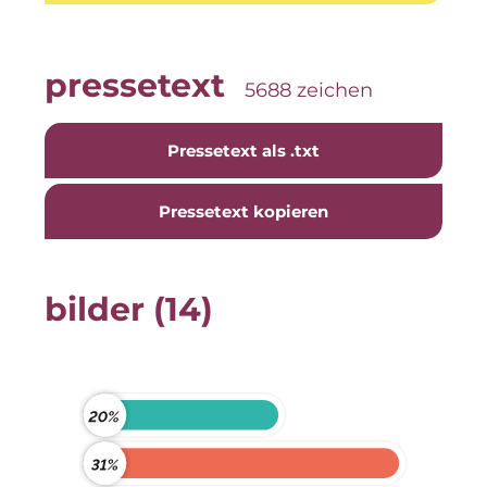
The Stack
The Verse
pressetext
5688 zeichen
Timber Factory
Pressetext als .txt
UBM Development
UNITED Benefits Holding
Pressetext kopieren
Vonovia
Wealthcap
bilder (14)
WEALTHCORE Investment Management
Wemolo
XPAY
ZielstattQuartier