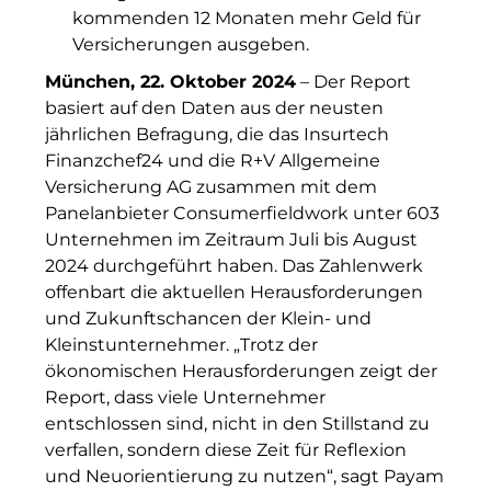
kommenden 12 Monaten mehr Geld für
Hotel Königshof München GmbH & Co. KG
Versicherungen ausgeben.
INAI
München, 22. Oktober 2024
– Der Report
basiert auf den Daten aus der neusten
Initiative Central Quartier
jährlichen Befragung, die das Insurtech
Interhyp
Finanzchef24 und die R+V Allgemeine
Versicherung AG zusammen mit dem
KERNenergie GmbH
Panelanbieter Consumerfieldwork unter 603
Unternehmen im Zeitraum Juli bis August
Kollitsch Invest
2024 durchgeführt haben. Das Zahlenwerk
offenbart die aktuellen Herausforderungen
Lenbachhaus
und Zukunftschancen der Klein- und
LNGVTY
Kleinstunternehmer. „Trotz der
ökonomischen Herausforderungen zeigt der
magna asset management ag
Report, dass viele Unternehmer
entschlossen sind, nicht in den Stillstand zu
Malerei & Auftragsmalerei Nikolaus Kriese
verfallen, sondern diese Zeit für Reflexion
und Neuorientierung zu nutzen“, sagt Payam
MünchenBau