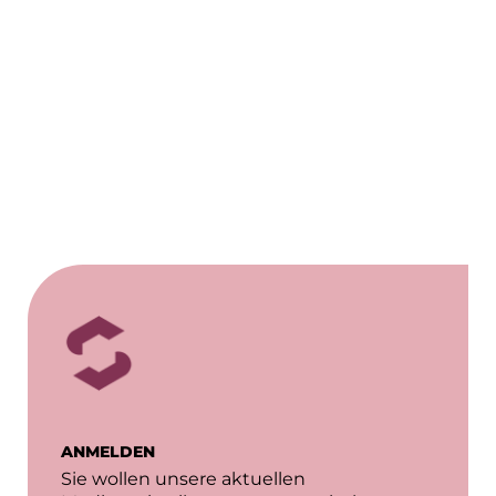
Finanzchef24
Frameworks
Gemeinde Hallbergmoos
Gemeinde Taufkirchen
Gesangskollektiv Michael Ritter
GWG Städtische Wohnungsgesellschaft Münc
H2Global
Hallberger Kultursommer
HERZOG MAX
Hausbank München
ANMELDEN
Hotel Königshof München GmbH & Co. KG
Sie wollen unsere aktuellen