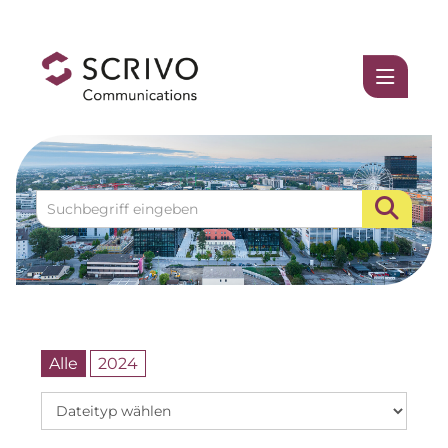
Medienmitteilungen
1337UGC
ACCUMULATA
Accumulata Operations (AOP)
AIM
Allgemeine SÜDBODEN
BHB Unternehmensgruppe
Alle
2024
City 1 Group
Clean Intralogistics Net (CIN)