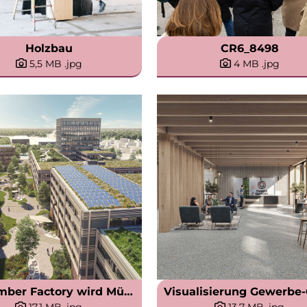
Holzbau
CR6_8498
5,5 MB
.jpg
4 MB
.jpg
Die Timber Factory wird Münchens groeßter und erster Holzbau-Campus