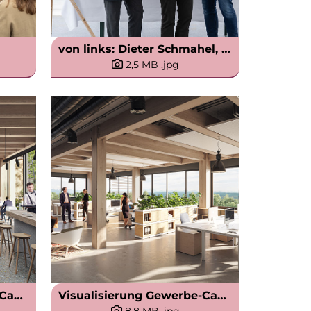
von links: Dieter Schmahel, ARE Austrian Real Estate, Markus Pflanz und Bastian Bördner, UBM Development AG
2,5 MB
.jpg
Visualisierung Gewerbe-Campus Foyer Timber Factory in München Moosach
Visualisierung Gewerbe-Campus Open Office Timber Factory in München Moosach