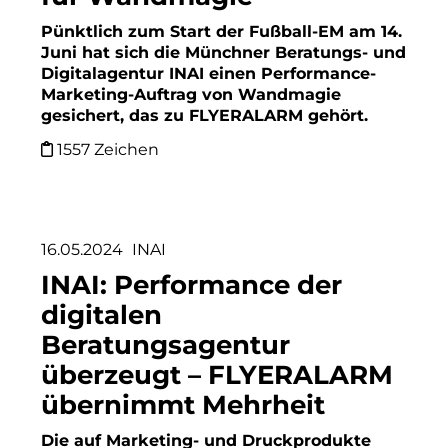
Finanzchef24
Pünktlich zum Start der Fußball-EM am 14.
Frameworks
Juni hat sich die Münchner Beratungs- und
Digitalagentur INAI einen Performance-
Gemeinde Hallbergmoos
Marketing-Auftrag von Wandmagie
gesichert, das zu FLYERALARM gehört.
Gemeinde Taufkirchen
1557 Zeichen
Gesangskollektiv Michael Ritter
GWG Städtische Wohnungsgesellschaft Münc
16.05.2024
INAI
H2Global
INAI: Performance der
Hallberger Kultursommer
digitalen
Beratungsagentur
HERZOG MAX
überzeugt – FLYERALARM
Hausbank München
übernimmt Mehrheit
Hotel Königshof München GmbH & Co. KG
Die auf Marketing- und Druckprodukte