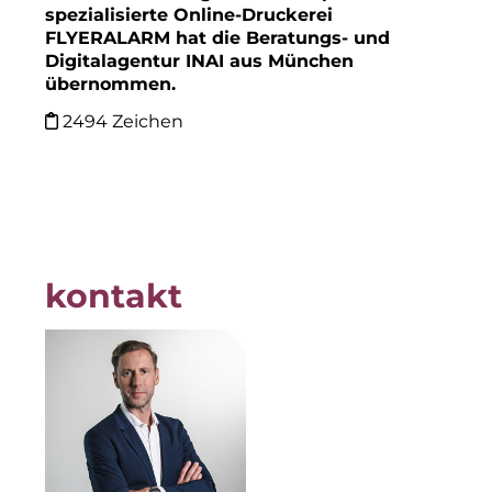
spezialisierte Online-Druckerei
INAI
FLYERALARM hat die Beratungs- und
Digitalagentur INAI aus München
Initiative Central Quartier
übernommen.
Interhyp
2494 Zeichen
KERNenergie GmbH
Kollitsch Invest
Lenbachhaus
kontakt
LNGVTY
magna asset management ag
Malerei & Auftragsmalerei Nikolaus Kriese
MünchenBau
Munich Airport Business Park