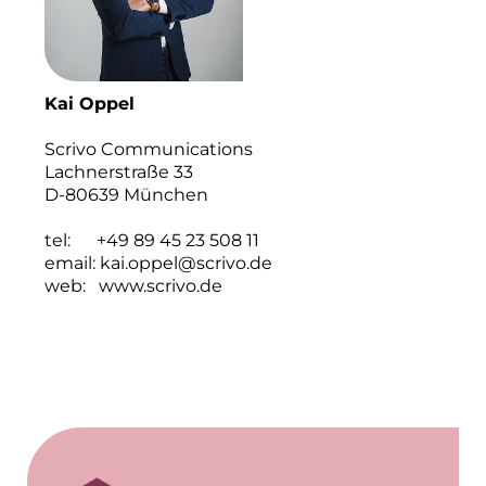
Münchner Wohnen
Münchner Wohnen
Kai Oppel
National Center for Waste Management (MWAN
Scrivo Communications
Neue Mitte Fürth
Lachnerstraße 33
D-80639 München
Neuhausen Neudenken
tel: +49 89 45 23 508 11
Optima_Hammer
email:
kai.oppel@scrivo.de
web:
www.scrivo.de
PAULUS Immobiliengruppe
Pembroke
Quartier am Bahnhof Taufkirchen
R&S Immobilienmanagement GmbH