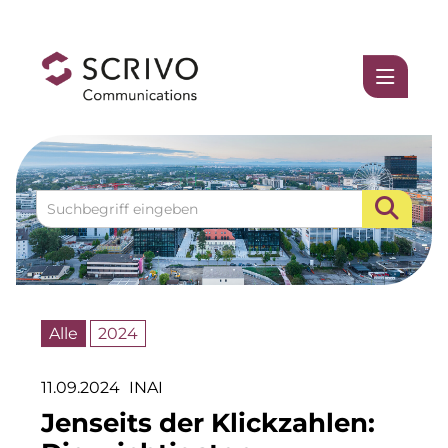
Medienmitteilungen
1337UGC
ACCUMULATA
Accumulata Operations (AOP)
AIM
Allgemeine SÜDBODEN
Alle
2024
BHB Unternehmensgruppe
11.09.2024
INAI
City 1 Group
Jenseits der Klickzahlen:
Clean Intralogistics Net (CIN)