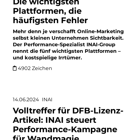
Die wichtigsten
Plattformen, die
Clean Power Net (CPN)
häufigsten Fehler
Dennis Hoppa
Mehr denn je verschafft Online-Marketing
CSMM
selbst kleinen Unternehmen Sichtbarkeit.
Der Performance-Spezialist INAI-Group
DEGIV
nennt die fünf wichtigsten Plattformen –
und kostspielige Irrtümer.
Die Macherei
4902 Zeichen
Die Werkbank IT GmbH
Docunite
14.06.2024
INAI
Eternal Power
Volltreffer für DFB-Lizenz-
Eventnet
Artikel: INAI steuert
Performance-Kampagne
F4 Immobilien GmbH
für Wandmagie