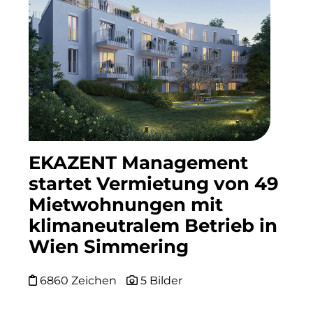
The Verse
United Benefits Holding
INVESTER United Benefits
Ekazent Management
United Climate
EKAZENT Management
Sponsoring
startet Vermietung von 49
Wealthcap
Mietwohnungen mit
WEALTHCORE Investment Management
klimaneutralem Betrieb in
Wien Simmering
Wemolo
XPAY Group
6860 Zeichen
5 Bilder
ZielstattQuartier