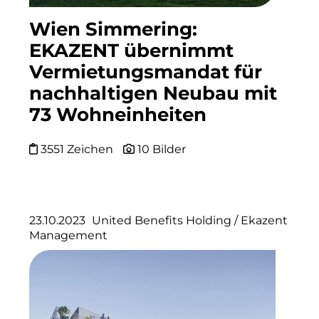
RE/MAX Germany
Wien Simmering:
Rock Capital Group
EKAZENT übernimmt
Scoperty
Vermietungsmandat für
nachhaltigen Neubau mit
Scrivo Communications
73 Wohneinheiten
Starlab International GmbH
3551 Zeichen
10 Bilder
Staycity Group
Timber Factory
UBM Development
23.10.2023
United Benefits Holding
/
Ekazent
Management
The Q
The Scandinavian Ensemble
The Stack