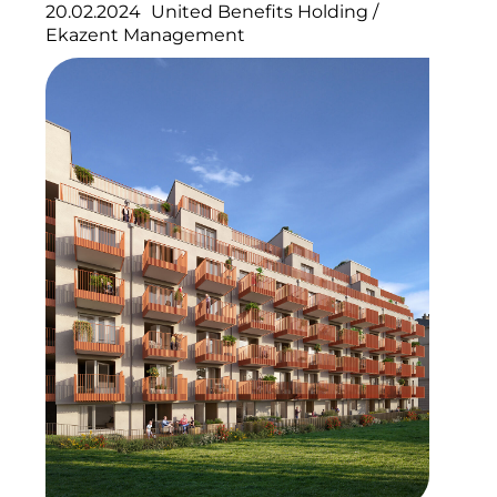
20.02.2024
United Benefits Holding
/
Ekazent Management
Münchner Wohnen
Münchner Wohnen
National Center for Waste Management (MWAN
Neue Mitte Fürth
Neuhausen Neudenken
Optima_Hammer
PAULUS Immobiliengruppe
Pembroke
Quartier am Bahnhof Taufkirchen
R&S Immobilienmanagement GmbH