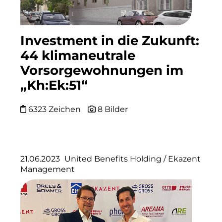
Allgemeine SÜDBODEN
City 1 Group
Investment in die Zukunft:
Clean Intralogistics Net (CIN)
44 klimaneutrale
Clean Power Net (CPN)
Vorsorgewohnungen im
„Kh:Ek:51“
Die Macherei
Die Werkbank IT
6323 Zeichen
8 Bilder
Docunite GmbH
Dr. Aribert Spiegler - Fotografie
21.06.2023
United Benefits Holding
/
Ekazent
Einfach-sparsam.de
Management
Eternal Power
Eventnet