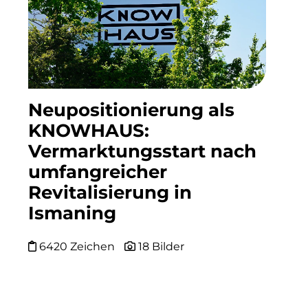
INAI
Initiative Central Quartier
Interhyp
KERNenergie GmbH
Neupositionierung als
KNOWHAUS:
Kollitsch Invest
Vermarktungsstart nach
Lenbachhaus
umfangreicher
LNGVTY
Revitalisierung in
Ismaning
magna asset management ag
Malerei & Auftragsmalerei Nikolaus Kriese
6420 Zeichen
18 Bilder
MünchenBau
Munich Airport Business Park