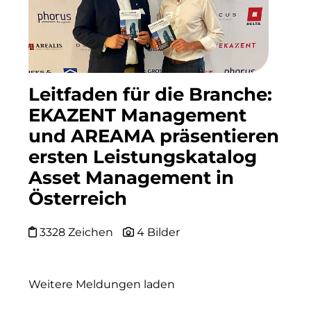
Finanzchef24
Frameworks
Gemeinde Hallbergmoos
Leitfaden für die Branche:
Gemeinde Taufkirchen
EKAZENT Management
Georg-Kronawitter-Platz
und AREAMA präsentieren
ersten Leistungskatalog
Gesangskollektiv Michael Ritter
Asset Management in
H2Global
Österreich
Hallberger Kultursommer
3328 Zeichen
4 Bilder
Hausbank München
HERZOG MAX
Weitere Meldungen laden
Hotel Königshof München GmbH & Co. KG