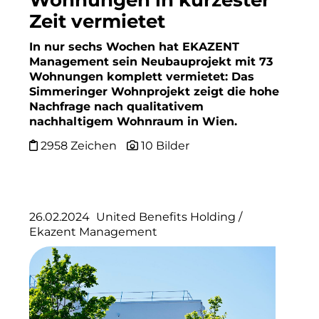
Wohnungen in kürzester
Finanzchef24
Zeit vermietet
Frameworks
In nur sechs Wochen hat EKAZENT
Management sein Neubauprojekt mit 73
Gemeinde Hallbergmoos
Wohnungen komplett vermietet: Das
Simmeringer Wohnprojekt zeigt die hohe
Gemeinde Taufkirchen
Nachfrage nach qualitativem
nachhaltigem Wohnraum in Wien.
Gesangskollektiv Michael Ritter
2958 Zeichen
10 Bilder
GWG Städtische Wohnungsgesellschaft Münc
H2Global
Hallberger Kultursommer
26.02.2024
United Benefits Holding
/
Ekazent Management
HERZOG MAX
Hausbank München
Hotel Königshof München GmbH & Co. KG