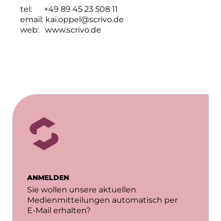
National Center for Waste Management (MWAN
tel: +49 89 45 23 508 11
email:
kai.oppel@scrivo.de
Neuhausen Neudenken
web:
www.scrivo.de
PAULUS Immobiliengruppe
Pembroke
Quartier am Bahnhof Taufkirchen
R&S Immobilienmanagement GmbH
RE/MAX Germany
Rock Capital Group
Schwaiger Group
ANMELDEN
Scrivo Communications
Sie wollen unsere aktuellen
Medienmitteilungen automatisch per
Starlab International GmbH
E-Mail erhalten?