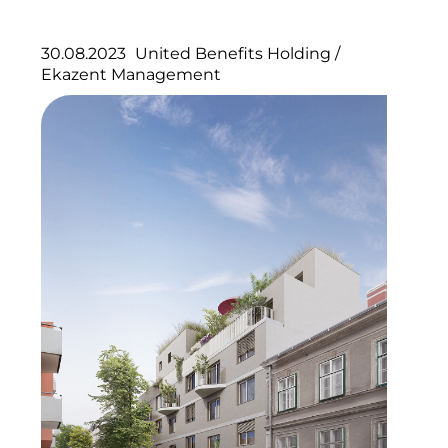
123C DIGITAL CONSULTING GMBH
30.08.2023
United Benefits Holding
/
Dr. Aribert Spiegler - Fotografie
Ekazent Management
Dr. Hans Kröner-Stiftung
IGENUS Immobilien
Pride SKIN
Downloads
1337UGC
ACCUMULATA
Accumulata Operations (AOP)
AIM