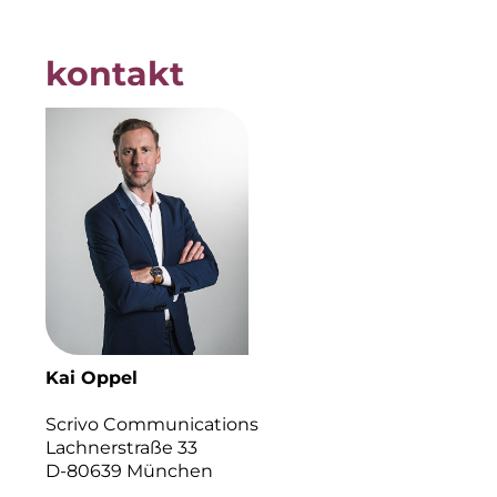
IGENUS Immobilien
kontakt
Initiative Central Quartier
KERNenergie
Kollitsch Invest
LNGVTY
Malerei & Auftragsmalerei Nikolaus Kriese
Munich Art District (MAD)
MünchenBau
Kai Oppel
Münchner Wohnen
Scrivo Communications
Lachnerstraße 33
Munich Airport Business Park
D-80639 München