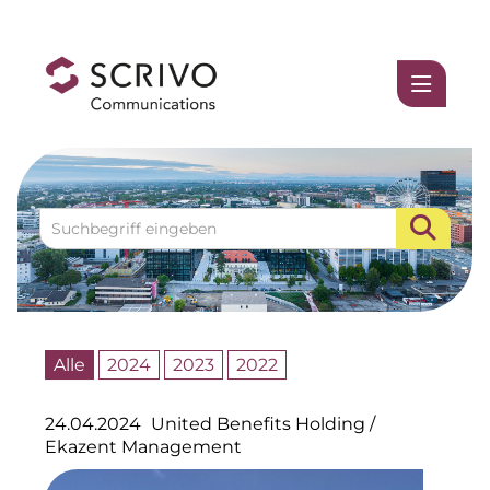
Medienmitteilungen
1337UGC
ACCUMULATA
Accumulata Operations (AOP)
AIM
Allgemeine SÜDBODEN
Alle
2024
2023
2022
BHB Unternehmensgruppe
24.04.2024
United Benefits Holding
/
City 1 Group
Ekazent Management
Clean Intralogistics Net (CIN)