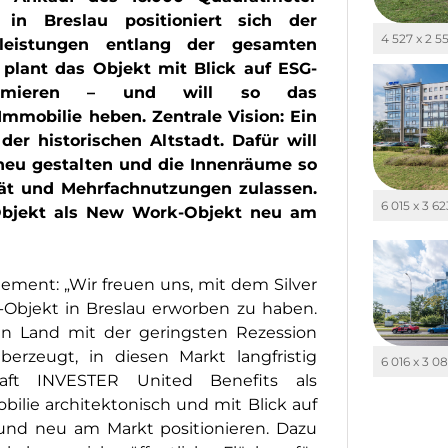
in Breslau positioniert sich der
4 527 x 2 5
tleistungen entlang der gesamten
lant das Objekt mit Blick auf ESG-
timieren – und will so das
mmobilie heben. Zentrale Vision: Ein
er historischen Altstadt. Dafür will
 neu gestalten und die Innenräume so
ität und Mehrfachnutzungen zulassen.
6 015 x 3 62
 Objekt als New Work-Objekt neu am
ement: „Wir freuen uns, mit dem Silver
-Objekt in Breslau erworben zu haben.
 Ein Land mit der geringsten Rezession
rzeugt, in diesen Markt langfristig
6 016 x 3 0
chaft INVESTER United Benefits als
bilie architektonisch und mit Blick auf
und neu am Markt positionieren. Dazu