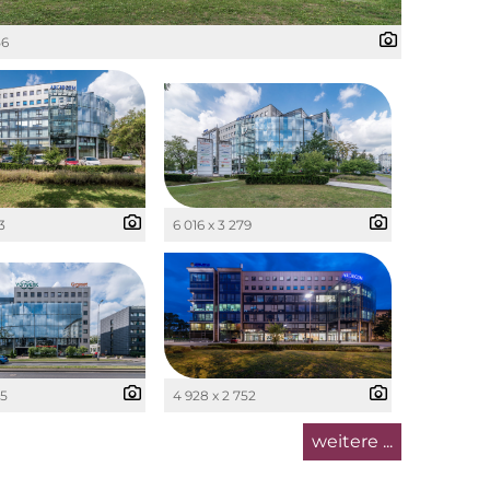
56
3
6 016 x 3 279
85
4 928 x 2 752
weitere ...