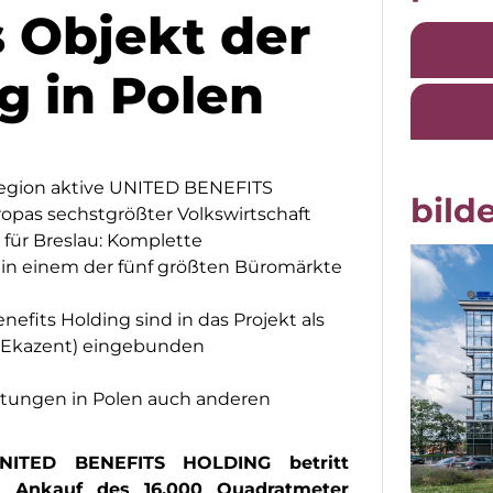
s Objekt der
g in Polen
Region aktive UNITED BENEFITS
bilde
ropas sechstgrößter Volkswirtschaft
 für Breslau: Komplette
in einem der fünf größten Büromärkte
efits Holding sind in das Projekt als
 (Ekazent) eingebunden
istungen in Polen auch anderen
UNITED BENEFITS HOLDING betritt
m Ankauf des 16.000 Quadratmeter