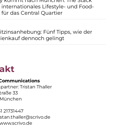
y kommt nach München: The Stack
internationales Lifestyle- und Food-
für das Central Quartier
itzinsanhebung: Fünf Tipps, wie der
ienkauf dennoch gelingt
akt
Communications
artner: Tristan Thaller
traße 33
 München
51 21731447
istan.thaller@scrivo.de
www.scrivo.de