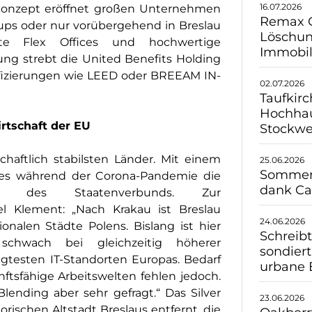
16.07.2026
skonzept eröffnet großen Unternehmen
Remax G
s oder nur vorübergehend in Breslau
Löschun
ete Flex Offices und hochwertige
Immobil
ung strebt die United Benefits Holding
tifizierungen wie LEED oder BREEAM IN-
02.07.2026
Taufkirc
Hochhau
rtschaft der EU
Stockwe
chaftlich stabilsten Länder. Mit einem
25.06.2026
Sommerh
t es während der Corona-Pandemie die
dank C
alb des Staatenverbunds. Zur
el Klement: „Nach Krakau ist Breslau
24.06.2026
nalen Städte Polens. Bislang ist hier
Schreib
schwach bei gleichzeitig höherer
sondiert
ragtesten IT-Standorten Europas. Bedarf
urbane 
nftsfähige Arbeitswelten fehlen jedoch.
Blending aber sehr gefragt.“ Das Silver
23.06.2026
rischen Altstadt Breslaus entfernt, die