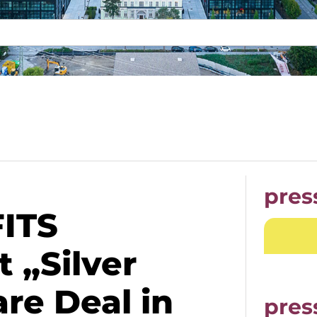
pres
ITS
 „Silver
re Deal in
pres