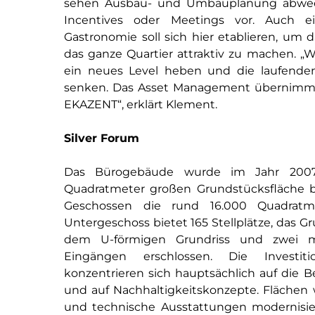
sehen Ausbau- und Umbauplanung abwechs
Incentives oder Meetings vor. Auch ei
Gastronomie soll sich hier etablieren, um 
das ganze Quartier attraktiv zu machen. „W
ein neues Level heben und die laufenden 
senken. Das Asset Management übernimmt 
EKAZENT“, erklärt Klement.
Silver Forum
Das Bürogebäude wurde im Jahr 2007
Quadratmeter großen Grundstücksfläche be
Geschossen die rund 16.000 Quadratme
Untergeschoss bietet 165 Stellplätze, das 
dem U-förmigen Grundriss und zwei m
Eingängen erschlossen. Die Investit
konzentrieren sich hauptsächlich auf die
und auf Nachhaltigkeitskonzepte. Flächen w
und technische Ausstattungen modernisier