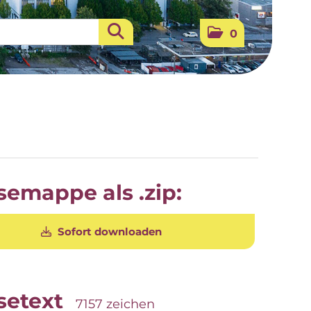
0
semappe als .zip:
Sofort downloaden
setext
7157 zeichen