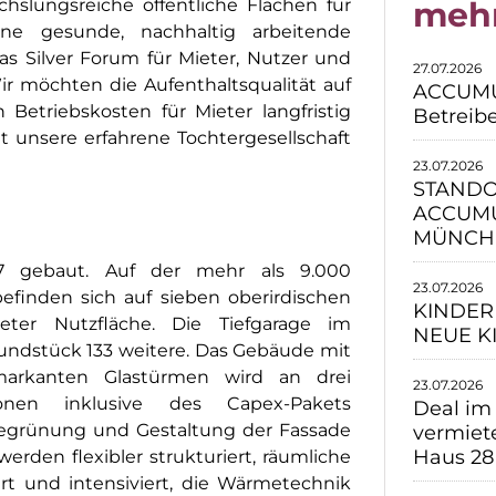
lungsreiche öffentliche Flächen für
meh
ne gesunde, nachhaltig arbeitende
das Silver Forum für Mieter, Nutzer und
27.07.2026
ir möchten die Aufenthaltsqualität auf
ACCUMUL
Betriebskosten für Mieter langfristig
Betreib
unsere erfahrene Tochtergesellschaft
23.07.2026
STANDO
ACCUMU
MÜNCH
 gebaut. Auf der mehr als 9.000
23.07.2026
finden sich auf sieben oberirdischen
KINDER
ter Nutzfläche. Die Tiefgarage im
NEUE K
Grundstück 133 weitere. Das Gebäude mit
arkanten Glastürmen wird an drei
23.07.2026
ionen inklusive des Capex-Pakets
Deal im
 Begrünung und Gestaltung der Fassade
vermiet
Haus 28
erden flexibler strukturiert, räumliche
t und intensiviert, die Wärmetechnik