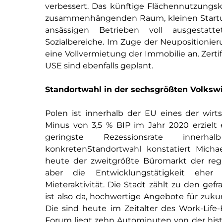
verbessert. Das künftige Flächennutzung
zusammenhängenden Raum, kleinen Startup
ansässigen Betrieben voll ausgestatt
Sozialbereiche. Im Zuge der Neupositionier
eine Vollvermietung der Immobilie an. Zer
USE sind ebenfalls geplant.
Standortwahl in der sechsgrößten Volkswi
Polen ist innerhalb der EU eines der wirts
Minus von 3,5 % BIP im Jahr 2020 erziel
geringste Rezessionsrate innerh
konkretenStandortwahl konstatiert Micha
heute der zweitgrößte Büromarkt der regio
aber die Entwicklungstätigkeit eher 
Mieteraktivität. Die Stadt zählt zu den gef
ist also da, hochwertige Angebote für zuku
Die sind heute im Zeitalter des Work-Life-
Forum liegt zehn Autominuten von der histo