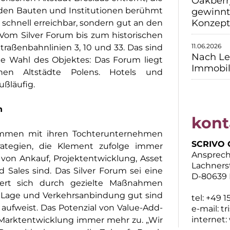
Oakberr
nden Bauten und Institutionen berühmt
gewinnt 
Konzept 
hr schnell erreichbar, sondern gut an den
om Silver Forum bis zum historischen
11.06.2026
raßenbahnlinien 3, 10 und 33. Das sind
Nach Le
die Wahl des Objektes: Das Forum liegt
Immobil
hen Altstädte Polens. Hotels und
ußläufig.
n
kont
sammen mit ihren Tochterunternehmen
SCRIVO 
trategien, die Klement zufolge immer
Ansprechp
von Ankauf, Projektentwicklung, Asset
Lachners
les sind. Das Silver Forum sei eine
D-80639
Wert sich durch gezielte Maßnahmen
ei Lage und Verkehrsanbindung gut sind
tel: +49 1
aufweist. Das Potenzial von Value-Add-
e-mail:
tr
internet:
 Marktentwicklung immer mehr zu. „Wir